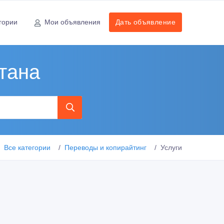
гории
Мои объявления
Дать объявление
тана
Все категории
Переводы и копирайтинг
Услуги