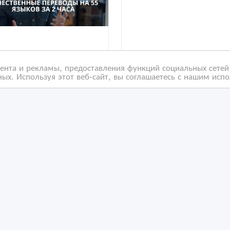
нта и рекламы, предоставления функций социальных сетей 
ых. Используя этот веб-сайт, вы соглашаетесь с нашим исп
ественные, недорогие
Перевод текстов с
ыстрые переводы в
английского на казахск
о «Archy»
русский и наоборот.
/03/2021 06:36
02/01/2021 20:43
ереводы и копирайтинг
Переводы и копирайтинг
захстан, Астана
Казахстан, Астана