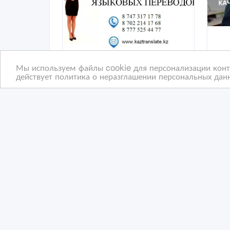
Мы используем файлы cookie для персонализации конте
действует политика о неразглашении персональных данн
Письменные и устные
Кач
переводы в Астане (3
и б
филиала)
бюр
1 дн. назад
27
Переводы и копирайтинг
П
Казахстан, Астана
Ка