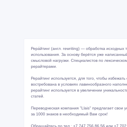
Рера́йтинг (англ. rewriting) — обработка исходны
использования. За основу берётся уже написанный
смысловой нагрузки. Специалистов по лексическо
рерайтерами.
Рерайтинг используется, для того, чтобы избежать
востребована в условиях лавинообразного напол
рерайтинг используется в увеличении уникальност
статей.
Переводческая компания "Llais" предлагает свои у
за 1000 знаков в необходимый Вам срок!
Обращайтесь по тел.: +7 747 756 86 56 или +7 702