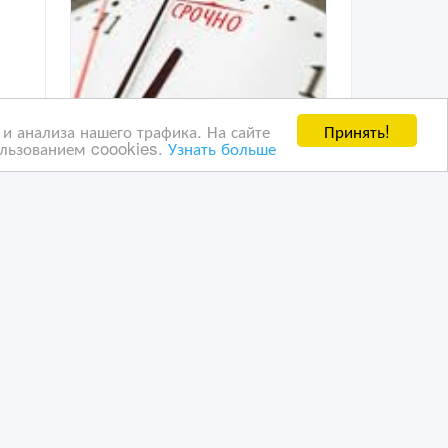
Принять!
и анализа нашего трафика. На сайте
ользованием coookies.
Узнать больше
качественный русско-
ий,
английский и англо-
русский перевод
26/10/2020 18:23
Переводы и копирайтинг
Казахстан, Астана