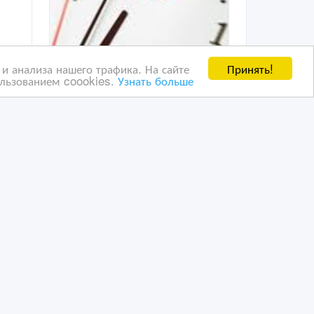
Принять!
и анализа нашего трафика. На сайте
ользованием coookies.
Узнать больше
качественный русско-
ий,
английский и англо-
русский перевод
26/10/2020 18:23
Переводы и копирайтинг
Казахстан, Астана