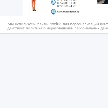
Мы используем файлы cookie для персонализации конте
действует политика о неразглашении персональных данн
Письменные и устные
Кач
переводы в Астане (3
и б
филиала)
бюр
14 час. назад
27
Переводы и копирайтинг
П
Казахстан, Астана
Ка
Copyright © 2009-2026 ВсеСделки. All rights reserved.