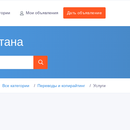
гории
Мои объявления
Дать объявление
тана
Все категории
Переводы и копирайтинг
Услуги