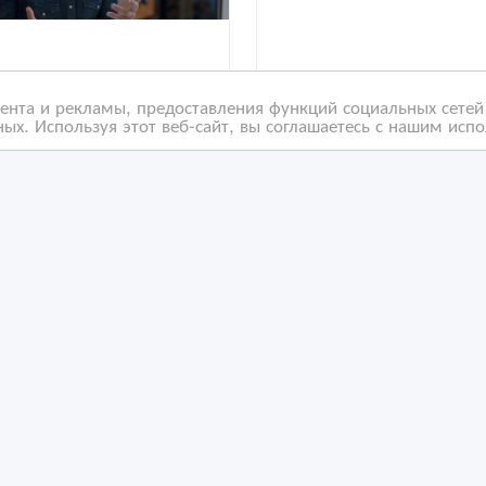
нта и рекламы, предоставления функций социальных сетей 
ых. Используя этот веб-сайт, вы соглашаетесь с нашим исп
ественные, недорогие
Перевод текстов с
ыстрые переводы в
английского на казахск
о «Archy»
русский и наоборот.
/03/2021 06:36
02/01/2021 20:43
ереводы и копирайтинг
Переводы и копирайтинг
захстан, Астана
Казахстан, Астана