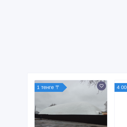
1 тенге 〒
4 00