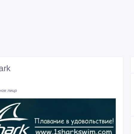
ark
ное лицо