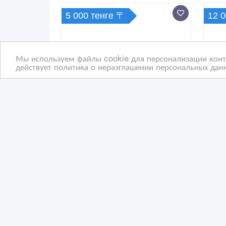
5 000 тенге 〒
12 
Мы используем файлы cookie для персонализации конте
действует политика о неразглашении персональных данн
Продаю красивые картины
Сов
кар
by D
27/05/2026 12:35
24
Коллекционирование другое
К
Казахстан, Астана
Ка