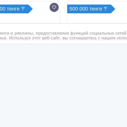
000 тенге 〒
500 000 тенге 〒
нта и рекламы, предоставления функций социальных сетей 
ых. Используя этот веб-сайт, вы соглашаетесь с нашим исп
ременное искусство,
Фарфоровая статуэтка
тина "Охотница", Dead
Lladro
aylight
/07/2024 05:18
02/11/2021 16:17
оллекционирование другое
Коллекционирование друг
захстан, Астана
Казахстан, Астана