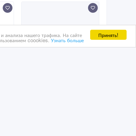
Принять!
и анализа нашего трафика. На сайте
ользованием coookies.
Узнать больше
Куплю Орден Ленина, в
хорошем состоянии
20/07/2017 16:15
ое
Коллекционирование другое
Казахстан, Астана