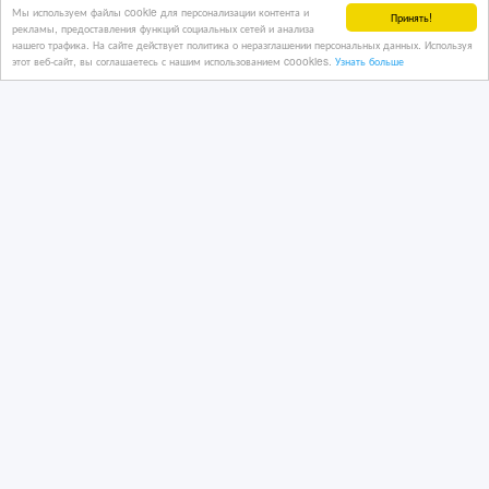
Мы используем файлы cookie для персонализации контента и
Принять!
рекламы, предоставления функций социальных сетей и анализа
нашего трафика. На сайте действует политика о неразглашении персональных данных. Используя
этот веб-сайт, вы соглашаетесь с нашим использованием coookies.
Узнать больше
Продаются трубы REHAU для систем
отопления, водяного теплого пола и
во
26/08/2025 09:01
Трубы
Казахстан, Астана