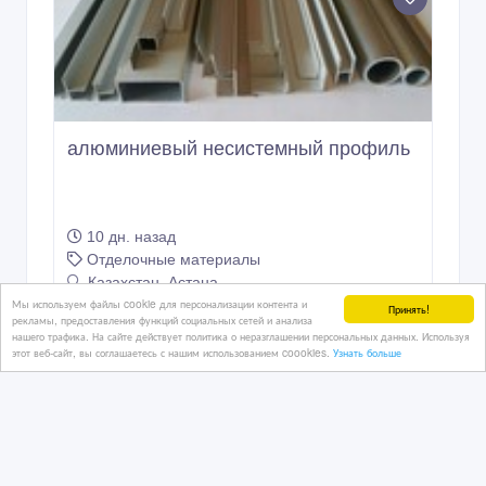
алюминиевый несистемный профиль
10 дн. назад
Отделочные материалы
Казахстан, Астана
Мы используем файлы cookie для персонализации контента и
Принять!
рекламы, предоставления функций социальных сетей и анализа
нашего трафика. На сайте действует политика о неразглашении персональных данных. Используя
этот веб-сайт, вы соглашаетесь с нашим использованием coookies.
Узнать больше
5 500 тенге 〒