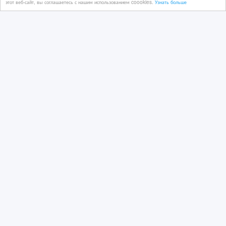
этот веб-сайт, вы соглашаетесь с нашим использованием coookies.
Узнать больше
07/07/2026 08:33
Транспортные, экспедиторские, складские услуги
Казахстан, Астана
50 тенге 〒