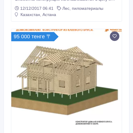
приходят на стройплощадку готовыми к монтажу.
12/12/2017 06:41
Лес, пиломатериалы
Основные особенности: теплоэффективность,
Казахстан, Астана
быстровозводимость, оптимальная стоимость. Для
ветрозащиты наружных стен используется
древесно-волокнистая плита Изоплат 25 мм,
которая придаёт жесткость каркасу и служит
95 000 тенге 〒
дополнительным утеплением.