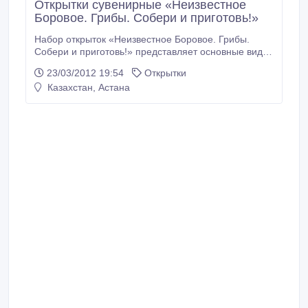
Открытки сувенирные «Неизвестное
Боровое. Грибы. Собери и приготовь!»
Набор открыток «Неизвестное Боровое. Грибы.
Собери и приготовь!» представляет основные виды
съедобных (17 видов) и ядовитых грибов,
23/03/2012 19:54
Открытки
произрастающих в Боровских лесах. На обороте
Казахстан, Астана
дано краткое описание грибов, а главное –
отличные и простые рецепты! Количество открыток
в наборе - 12 шт. Редактор: Лидия Тришечкина.