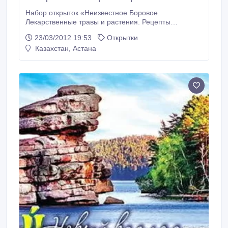
Набор открыток «Неизвестное Боровое.
Лекарственные травы и растения. Рецепты
здоровья» представляет 19 видов трав, кустарников
23/03/2012 19:53
Открытки
(в том числе и ядовитых), обладающих лечебными
Казахстан, Астана
свойствами и произрастающих в Боровом. На
обороте дано краткое описание растений, а также
рецепты приготовления полезных блюд и целебных
настоек.