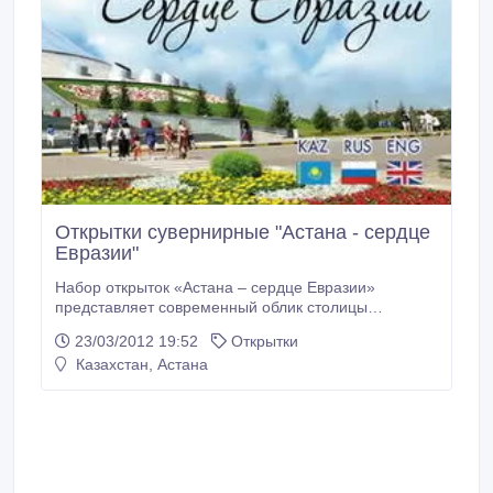
Открытки сувернирные "Астана - сердце
Евразии"
Набор открыток «Астана – сердце Евразии»
представляет современный облик столицы
Казахстана с новыми административными
23/03/2012 19:52
Открытки
зданиями, социально-культурными комплексами,
Казахстан, Астана
широкими проспектами и площадями. Редактор:
Лидия Тришечкина. Фотограф: Данил Конищев.
Составитель: Ирина Макарова. © Производство
авторской группы DALI.