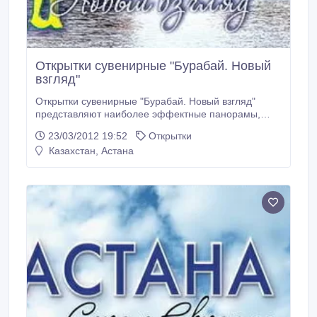
Открытки сувенирные "Бурабай. Новый
взгляд"
Открытки сувенирные "Бурабай. Новый взгляд"
представляют наиболее эффектные панорамы,
знаменитые скалы, озера, ручьи Бурабая,
23/03/2012 19:52
Открытки
исторические и природные памятники. На обороте
Казахстан, Астана
открыток дано краткое описание изображения,
географические характеристики, выдержки из
легенд и сказаний. Количество открыток в наборе –
14 шт.