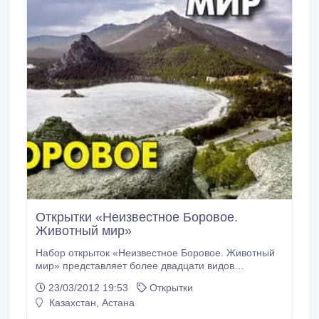
Открытки «Неизвестное Боровое.
Животный мир»
Набор открыток «Неизвестное Боровое. Животный
мир» представляет более двадцати видов
животных, птиц, насекомых, рептилий, обитающих в
23/03/2012 19:53
Открытки
лесах и озерах Борового. На обороте дано краткое
Казахстан, Астана
описание животных, указаны места их обитания,
повадки, особенности. Количество открыток в