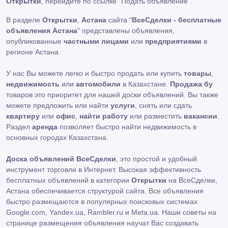
Открытки
, перейдите по ссылке
"Подать объявление"
.
В разделе
Открытки
,
Астана
сайта "
ВсеСделки - бесплатные
объявления Астана
" представлены объявления,
опубликованные
частными лицами
или
предприятиями
в
регионе Астана.
У нас Вы можете легко и быстро продать или купить
товары
,
недвижимость
или
автомобили
в Казахстане.
Продажа бу
товаров это приоритет для нашей доски объявлений. Вы также
можете предложить или найти
услуги
, снять или сдать
квартиру
или
офис
,
найти работу
или разместить
вакансии
.
Раздел
аренда
позволяет быстро найти недвижимость в
основных городах Казахстана.
Доска объявлений ВсеСделки
, это простой и удобный
инструмент торговли в Интернет. Высокая эффективность
бесплатных объявлений в категории
Открытки
на ВсеСделки,
Астана обеспечивается структурой сайта. Все объявления
быстро размещаются в популярных поисковых системах
Google.com, Yandex.ua, Rambler.ru и Meta.ua. Наши советы на
странице размещения объявления научат Вас создавать