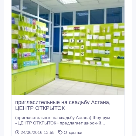
пригласительные на свадьбу Астана,
ЦЕНТР ОТКРЫТОК
(пригласительные на свадьбу Астана) Шоу-рум
«ЦЕНТР ОТКРЫТОК» предлагает широкий
ассортимент открыток, способный удовлетворить
24/06/2016 13:55
Открытки
любое Ваше требование! В наличии более 300