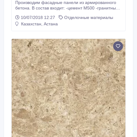
Производим фасадные панели из армированного
бетона. В состав входит: -цемент М500 -гранитный
песок -стальная армировка по периметру. Лучшее
10/07/2018 12:27
Отделочные материалы
качество. Приемлемые цены. Срок службы 50 лет..
Казахстан, Астана