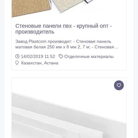
Стеновые панели пвх - крупный опт -
производитель
Завод Plastcom производит: - Стеновая панель
матовая белая 250 мм х 8 мм 2, 7 м; - Стеновая
панель глянцевая 250 мм х 8 мм 2, 7 м; - Стеновая
14/02/2019 11:52
Отделочные материалы
панель с термопереводом 250 мм х 8 мм 3 м; -
Казахстан, Астана
Отделочные планки для панелей ПВХ (молдинг
потолочный, соединительная планка, молдинг угол
наружный, молдинг угол внутренний).