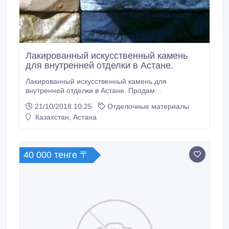
Лакированный искусственный камень
для внутренней отделки в Астане.
Лакированный искусственный камень для
внутренней отделки в Астане. Продам
искусственный гипсовый интерьерный камень.
21/10/2018 10:25
Отделочные материалы
Большой выбор вариантов дизайна и цветов в
Казахстан, Астана
любых объемах. Подробности по телефону. 8 775
463 00 32 Наши работы Вы можете посмотреть на
нашем канале пройдя по ссылке. https://www.
40 000 тенге 〒