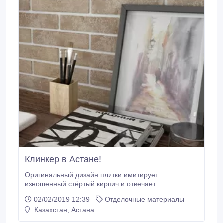
Клинкер в Астане!
Оригинальный дизайн плитки имитирует
изношенный стёртый кирпич и отвечает
одновременно и “винтажному” направлению, и
02/02/2019 12:39
Отделочные материалы
современному городскому стилю. Цветовая гамма
Казахстан, Астана
коллекции представлена ненавязчивыми бежевым и
светло-бежевыми оттенками, которые отлично