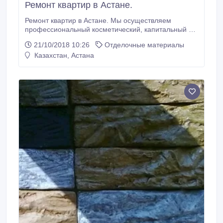
Ремонт квартир в Астане.
Ремонт квартир в Астане. Мы осуществляем
профессиональный косметический, капитальный и
евроремонт таких объектов как квартиры, дома,
21/10/2018 10:26
Отделочные материалы
коттеджи, офисы, подъезды, фасады, занимаемся
Казахстан, Астана
облицовкой из мрамора, гранита и травертина,
осуществляем молярные работы и укладку кирпича
и кафеля, а так же делаем декоративную
штукатурку.