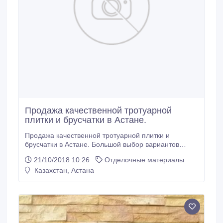
Продажа качественной тротуарной
плитки и брусчатки в Астане.
Продажа качественной тротуарной плитки и
брусчатки в Астане. Большой выбор вариантов
дизайна, размеров, цветов в любых объемах. Наши
21/10/2018 10:26
Отделочные материалы
изделия Вы можете использовать для пешеходных
Казахстан, Астана
тротуаров, для автопарковок, для ремонта фасада
входной группы и ступеней. Возможно армирование
продукции для придания повышенной прочности.