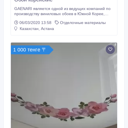
GAENARI является одной из ведущих компаний по
производству виниловых обоев в Южной Корее,
отличающаяся высоким качеством продукта,
06/03/2020 13:58
Отделочные материалы
широким ассортиментом, а также разнообразием
Казахстан, Астана
дизайнерских решений. Компания Gaenari,
основанная в 1977 году, на данный момент имеет
два завода, с современным высокотехнологичным
оборудованием, опытными инженерами и
1 000 тенге 〒
креативными дизайнерами.