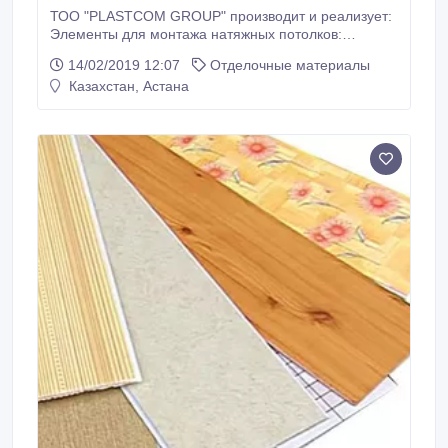
ТОО "PLASTCOM GROUP" производит и реализует:
Элементы для монтажа натяжных потолков:
Пристенный багет для натяжного потолка из ПВХ;
14/02/2019 12:07
Отделочные материалы
Потолочный багет из ПВХ. нформация о компании и
Казахстан, Астана
продукции, прайсы, контакты на сайте компании.
Дилерская программа, оптовые скидки..