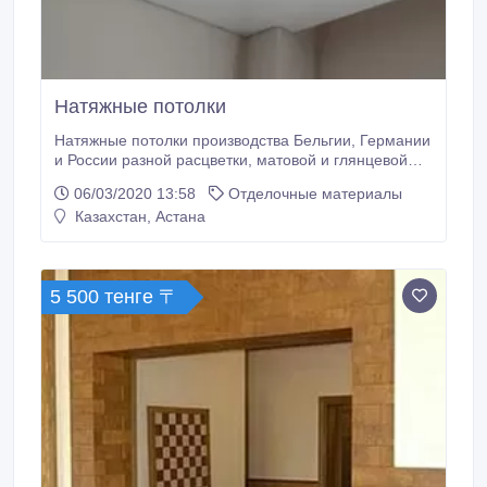
Натяжные потолки
Натяжные потолки производства Бельгии, Германии
и России разной расцветки, матовой и глянцевой
фактуры которые придадут Вашему интерьеру
06/03/2020 13:58
Отделочные материалы
ощущение объёма и высоты. Также предлагаем
Казахстан, Астана
серию "Звездное небо", фотопечать (вы можете
заказать любое изображение любого размера) , а
также многоуровневые потолки.
5 500 тенге 〒