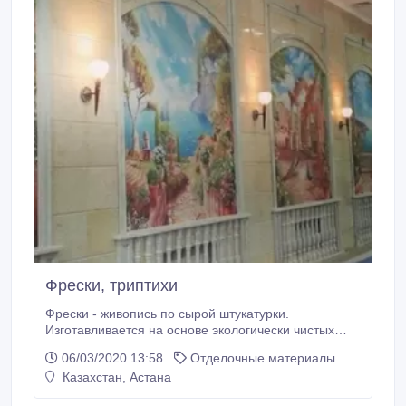
Фрески, триптихи
Фрески - живопись по сырой штукатурки.
Изготавливается на основе экологически чистых
материалов и представляют собой полотна,
06/03/2020 13:58
Отделочные материалы
которые с лёгкостью делятся на любую основу.
Казахстан, Астана
Фрески долговечны, не ограничиваются в размерах
и не боятся воды. Мы предлагаем фрески ведущих