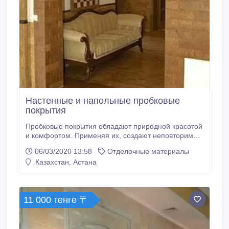
Настенные и напольные пробковые
покрытия
Пробковые покрытия обладают природной красотой
и комфортом. Применяя их, создают неповторимые
интерьеры. Изоляционные свойства пробки
06/03/2020 13:58
Отделочные материалы
позволяют снизить передачу звуковых и
Казахстан, Астана
температурных колебаний, создавая уютную
обстановку. Настенные покрытия обработаны
воском , что обеспечивает защиту от влаги и
запахов.
11 000 тенге 〒