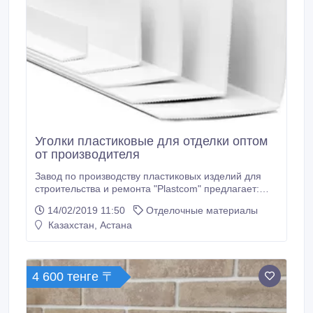
Уголки пластиковые для отделки оптом
от производителя
Завод по производству пластиковых изделий для
строительства и ремонта "Plastcom" предлагает:
Углы пластиковые для наружной и внутренней
14/02/2019 11:50
Отделочные материалы
отделки. Углы для кафельной плитки. Оптовые
Казахстан, Астана
поставки в регионы России и Казахстана.
Информация о компании и продукции, прайсы,
контакты на сайте компании plastcom.
4 600 тенге 〒