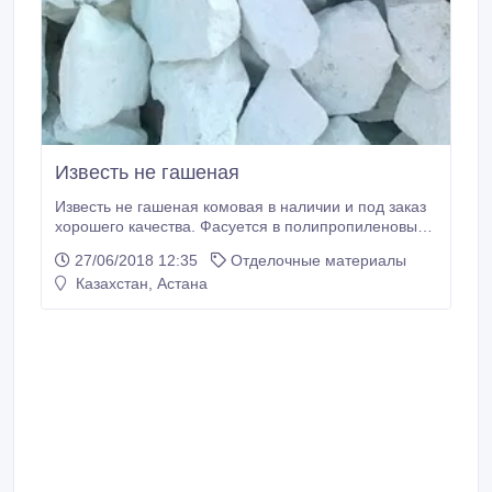
Известь не гашеная
Известь не гашеная комовая в наличии и под заказ
хорошего качества. Фасуется в полипропиленовые
биг бэги емкостью от 700 кг. Осуществляем помощь
27/06/2018 12:35
Отделочные материалы
по доставки в регионы Казахстана.
Казахстан, Астана