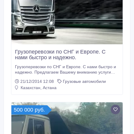
Грузоперевозки по СНГ и Европе. С
нами быстро и надежно.
Грузоперевозки по СНГ и Европе. С нами быстро и
надежно. Предлагаем Вашему вниманию услуги
грузоперевозок по СНГ и Европе.
21/12/2014 12:08
Грузовые автомобили
Профессиональное обслуживание и оформление
Казахстан, Астана
сделок. Предоставление всех необходимых
документов. Перевозим грузы любых видов и
объемов. Так же осуществляем грузоперевозки по
городу Астана.
500 000 руб.