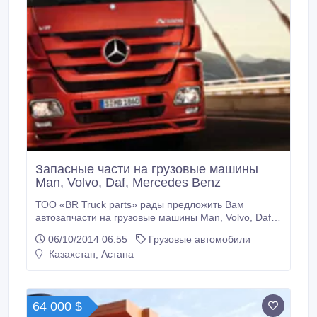
Запасные части на грузовые машины
Man, Volvo, Daf, Mercedes Benz
ТОО «BR Truck parts» рады предложить Вам
автозапчасти на грузовые машины Man, Volvo, Daf,
Mercedes Benz, а так же на прицепы европейских
06/10/2014 06:55
Грузовые автомобили
производителей. Запчасти по ходовой части, по
Казахстан, Астана
двигателю, фильтра, аксессуары, ремни, масла.
Запасные части от производителей Турции,
Германии и Китая. Поиск и доставка от 3х дней.
64 000 $