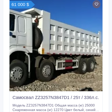
61 000 $
Самосвал ZZ3257N3847D1 / 25т / 336л.с.
Модель ZZ3257N3847D1 Общая масса (кг) 25000
Снаряженная масса (кг) 12270 Цвет белый, синий,