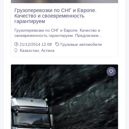
Грузоперевозки по СНГ и Европе.
Качество и своевременность
гарантируем
Грузоперевозки по СНГ и Европе. Качество и
своевременность гарантируем. Предлагаем
Вашему вниманию услуги грузоперевозок по СНГ и
21/12/2014 12:08
Грузовые автомобили
Европе. Профессиональное обслуживание и
Казахстан, Астана
оформление сделок. Предоставление всех
необходимых документов. Перевозим грузы любых
видов и объемов. Так же осуществляем
грузоперевозки по городу Астана.