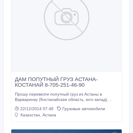
ДАМ ПОПУТНЫЙ ГРУЗ АСТАНА-
КОСТАНАЙ 8-705-251-46-90
Прошу перевезти попутный груз из Астаны в
Варваринку (Костанайская область, юго-запад).
Предполагаемая стоимость доставки - 28 000 тенге.
22/12/2014 07:48
Грузовые автомобили
Груз: 700 кг, 1 м3, оборудование контакт: 8-705-251-
Казахстан, Астана
46-90 Ермек.