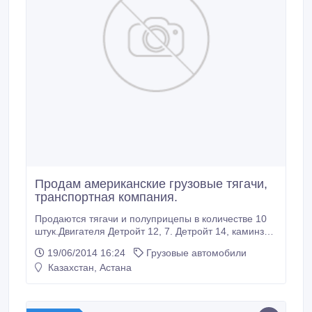
Продам американские грузовые тягачи,
транспортная компания.
Продаются тягачи и полуприцепы в количестве 10
штук.Двигателя Детройт 12, 7. Детройт 14, каминз
15. После КАП. РЕМОНТА. Резина 75%, новые
19/06/2014 16:24
Грузовые автомобили
аккумуляторы, рация. +полуприцеп тент Fruehauf,
Казахстан, Астана
шмитз. Цена указана в сцепке. Полностью готов на
линию. Срочно. ЦЕНА по 60 000 у.е. за автомобиль.
ЗА несколько скидка.