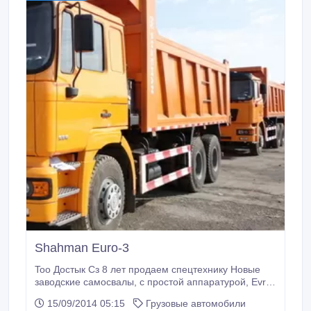
Shahman Euro-3
Too Достык Сз 8 лет продаем спецтехнику Новые
заводские самосвалы, с простой аппаратурой, Evro
3. Мы продаем только заводской оригинал, поставки
15/09/2014 05:15
Грузовые автомобили
с самого завода. Доставка во все регионы