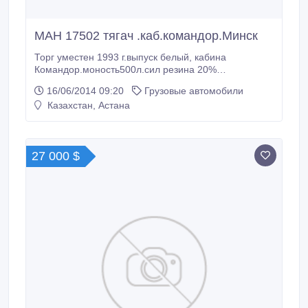
МАН 17502 тягач .каб.командор.Минск
Торг уместен 1993 г.выпуск белый, кабина
Командор.моность500л.сил резина 20%
износ.тахограф.вибаста.пневмоход.сполера.стекло
16/06/2014 09:20
Грузовые автомобили
подъемник.покупай и работай.2 бака по725 л..
Казахстан, Астана
27 000 $