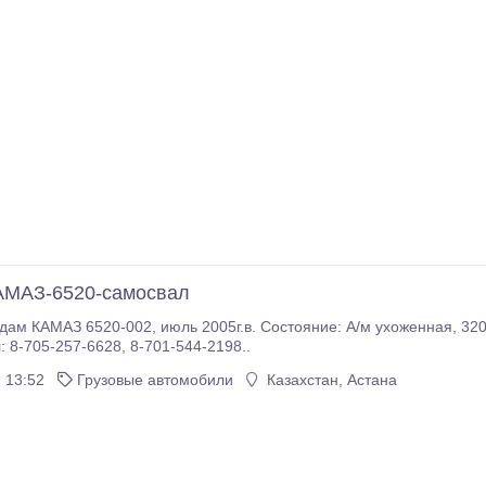
АМАЗ-6520-самосвал
МАЗ 6520-002, июль 2005г.в. Состояние: А/м ухоженная, 320 л.с., КПП 16, новая группа, новая резин
40000у.е. Тел: 8-705-257-6628, 8-701-544-2198..
 13:52
Грузовые автомобили
Казахстан, Астана