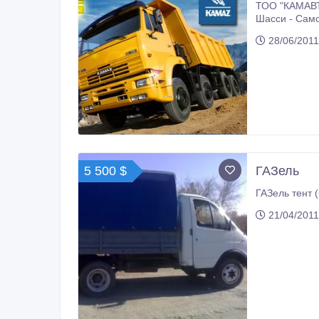
ТОО "КАМАВТОЛ
Шасси - Само
Нефтегазодоб
28/06/2011
Топливозапра
частей во вс
5 500 $
ГАЗель
ГАЗель тент 
21/04/2011