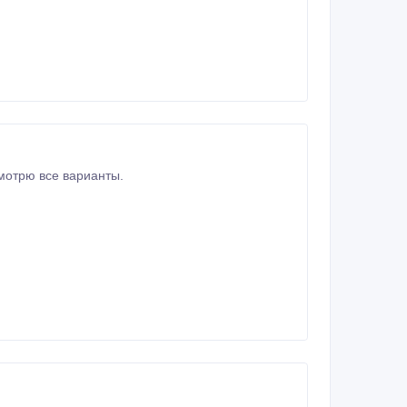
ником, вал стандарт, требуется косметический ремонт. Рассмотрю все варианты.