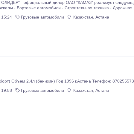
ИДЕР" - официальный дилер ОАО "КАМАЗ" реализует следующую продукци
свалы - Бортовые автомобили - Строительная техника - Дорожная 
ывающая техника - Пожарная техника - Автомобили спасательной 
 15:24
Грузовые автомобили
Казахстан, Астана
вщики - Фургоны - Эвакуаторы - Лесовозы - Специальная техника 
е регионы Республики Казахстан.
(борт) Объем 2.4л (бенизин) Год 1996 г.Астана Телефон: 870255573
 19:58
Грузовые автомобили
Казахстан, Астана