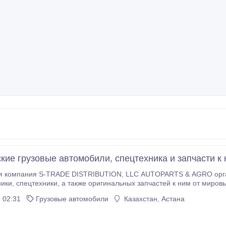
кие грузовые автомобили, спецтехника и запчасти к
E DISTRIBUTION, LLC AUTOPARTS & AGRO организовывает поставки различной грузовой и
водителей CATERPILLAR, HITACHI,
 02:31
Грузовые автомобили
Казахстан, Астана
 TEREX и др.