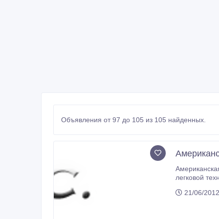
Объявления от 97 до 105 из 105 найденных.
Американс
Американская компания S-TRAD
легковой техники, спецтехники, а также оригинальных запчастей к ним от мировых произ
KOMATSU, KATO, ATLAS COPCO, NEW HOLLAND, VOLVO, CASE, HYUNDAI, MUSTANG, DEERE, BOBCAT, JCB, KOBELCO,
21/06/2012
GROVE,