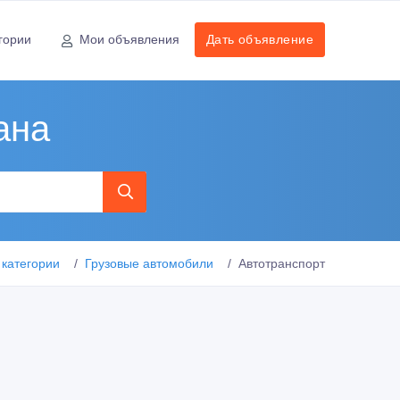
гории
Мои объявления
Дать объявление
ана
 категории
Грузовые автомобили
Автотранспорт