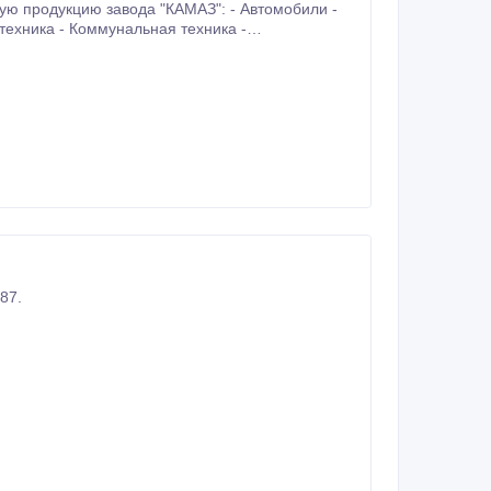
ю завода "КАМАЗ": - Автомобили -
техника - Коммунальная техника -
службы - Автоцистерны - Бензовозы -
- Оптовые поставки оригинальных запасных
87.