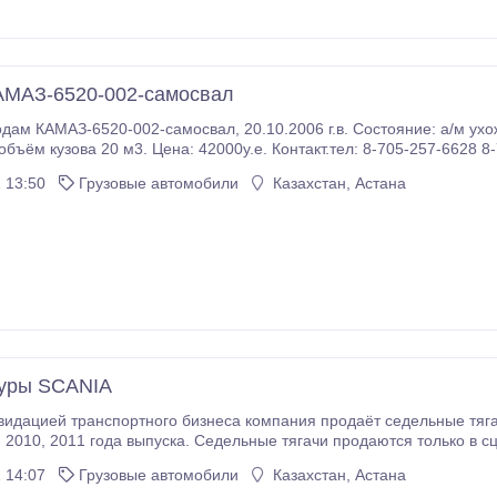
АМАЗ-6520-002-самосвал
л.с., КПП 16
 13:50
Грузовые автомобили
Казахстан, Астана
уры SCANIA
о бизнеса компания продаёт седельные тягачи : SCANIA R420LA4X2HNA- ЕВРО 5 ( Highline ,
нтовый
 14:07
Грузовые автомобили
Казахстан, Астана