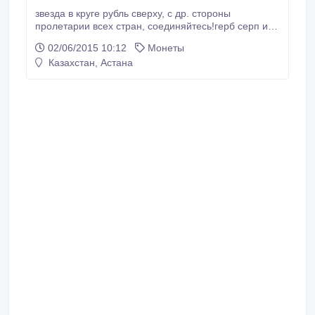
звезда в круге рубль сверху, с др. стороны
пролетарии всех стран, соединяйтесь!герб серп и
молот, снизу Р.С.Ф.С.Р..
02/06/2015 10:12
Монеты
Казахстан, Астана