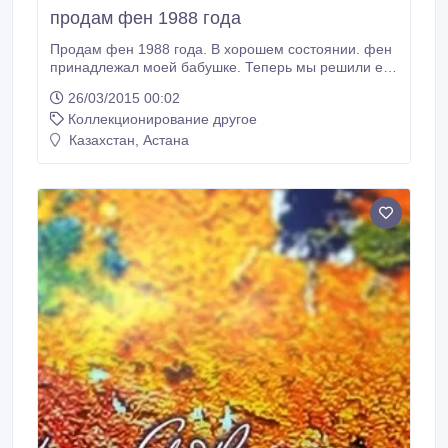
продам фен 1988 года
Продам фен 1988 года. В хорошем состоянии. фен
принадлежал моей бабушке. Теперь мы решили его
продать. А продать его хотив за 80.000 тыс. Тенге.
26/03/2015 00:02
Торг уместен. Ждем ваших звонков или писем.
Коллекционирование другое
+77715936356. Звоните..
Казахстан, Астана