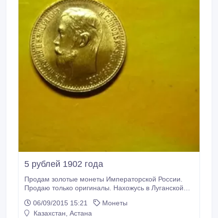
5 рублей 1902 года
Продам золотые монеты Императорской России.
Продаю только оригиналы. Нахожусь в Луганской
обл. г. Рубежное. Оплата через любую удобную для
06/09/2015 15:21
Монеты
Вас систему денежный перевод, например-Золотая
Казахстан, Астана
карона, монеты вышлю зак. письмом. По запросу