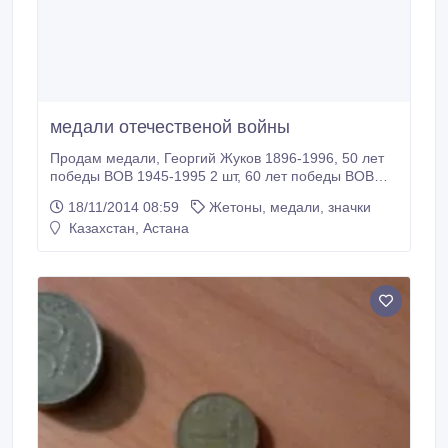
медали отечественой войны
Продам медали, Георгий Жуков 1896-1996, 50 лет
победы ВОВ 1945-1995 2 шт, 60 лет победы ВОВ
1945-2005, Красная звезда изготовитель Монетный
18/11/2014 08:59
Жетоны, медали, значки
двор 1978 год, часы карманые производство
Казахстан, Астана
Молния 1941-1945, медаль 10 лет Астане..