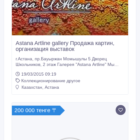
Astana Artline gallery Продажа картин,
организация выставок
г.Астана, пр.Бауыржан Момышулы 5 Дворец
Школьников, 2 этаж Галерея "Astana Artline" Мы
работаем с выдающими художниками Казахстана
19/03/2015 09:19
.Победители многочисленных международных
Коллекционирование другое
конкурсов.Участники всесоюзных и международных
выставок.Члены Союза художников РК. Лауреаты
Казахстан, Астана
Президентской премии.А так же мы предоставляем
к начинающим творческим лицам выставку в нашей
галереи.
200 000 тенге 〒