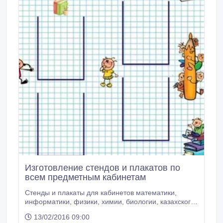
Изготовление стендов и плакатов по
всем предметным кабинетам
Стенды и плакаты для кабинетов математики,
информатики, физики, химии, биологии, казахского,
русского и иностранных языков, и др. Оставляйте
13/02/2016 09:00
заявки на нашем сайте http://inservice-kz.satu.kz/,