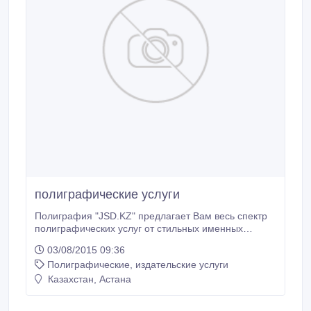
полиграфические услуги
Полиграфия "JSD.KZ" предлагает Вам весь спектр
полиграфических услуг от стильных именных
визиток до респектабельных журналов, каталогов,
03/08/2015 09:36
брошюр. Быстрые сроки, имеется система скидок.
Полиграфические, издательские услуги
возможна доставка готовой продукции. график
работы: с 10.00 до 20.00 без обеда и выходных.
Казахстан, Астана