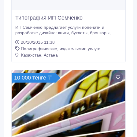
Типография ИП Семченко
ИП Семченко предлагает услуги попечати и
разработке дизайна: книги, буклеты, брошюры,
календари, пригласительные, нанесение
20/10/2015 11:38
изображений на сувенирную и служебную
Полиграфические, издательские услуги
продукцию, широкоформатная печать -
интерьерная и инженерная и многое другое. ул.
Казахстан, Астана
Сыганак 18/1, офис Canon.
10 000 тенге 〒