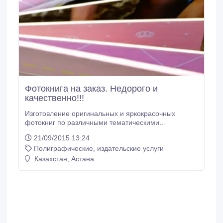
Фотокнига на заказ. Недорого и
качественно!!!
Изготовление оригинальных и яркокрасочных
фотокниг по различными тематическими
направлениями, такие как: (свадебные, семейные,
21/09/2015 13:24
черно-белые старинноархивные, детские, рождения
Полиграфические, издательские услуги
ребенка, выписка из родильного дома, отдых за
границей и другие...Изпользуем Ваши фотографии,
Казахстан, Астана
если события еще не было можете воспользоваться
нашими услугами фото и видеосъемки.