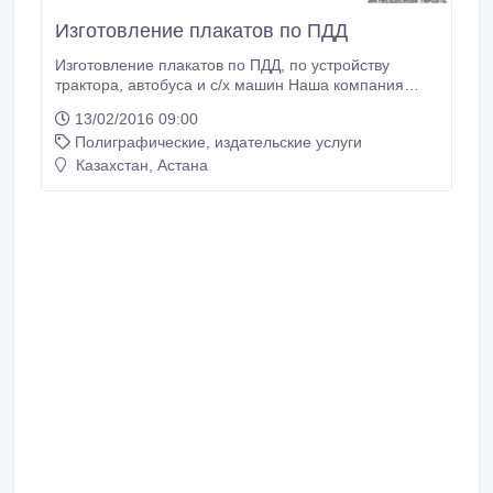
Изготовление плакатов по ПДД
Изготовление плакатов по ПДД, по устройству
трактора, автобуса и с/х машин Наша компания
предоставляет полный спектр учебных материалов
13/02/2016 09:00
для проведения занятий в автошколах: стенды и
Полиграфические, издательские услуги
плакаты по ОБД, макеты светофора, тематические
стенды и плакаты по ПДД, по ремонту автомобиля,
Казахстан, Астана
стенды и плакаты знаков дорожного движения.