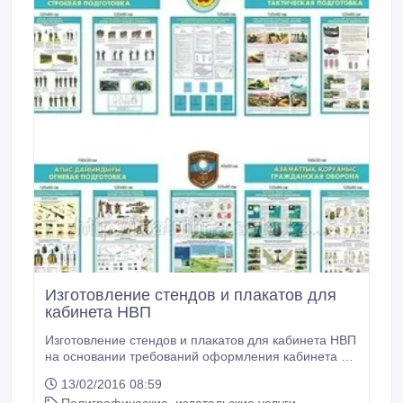
Изготовление стендов и плакатов для
кабинета НВП
Изготовление стендов и плакатов для кабинета НВП
на основании требований оформления кабинета и
учебной программы НВП на казахском и русском
13/02/2016 08:59
языках. Лицевая стена «У доски»: Президент,