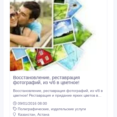
Восстановление, реставрация
фотографий, из ч/б в цветное!
Восстановление, реставрация фотографий, из ч/б в
цветное! Реставрация и придание ярких цветов в
фотографий от 400 тг/фото- Фотомонтаж, замена
09/01/2016 08:00
фона, ретушь от 500 тг/фото* Воспоминания очень
Полиграфические, издательские услуги
дороги для нас, а цветные воспоминания
бесценны!.
Казахстан, Астана