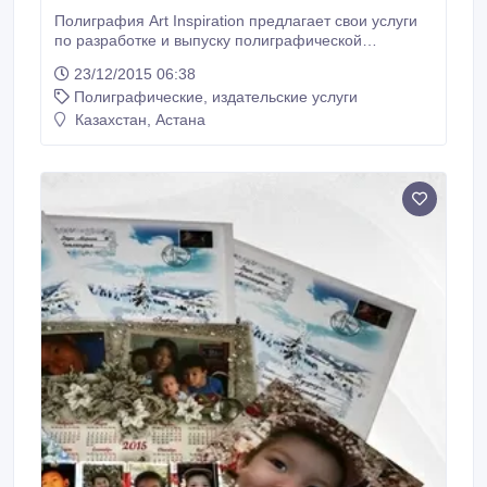
Полиграфия Art Inspiration предлагает свои услуги
по разработке и выпуску полиграфической
продукции. За время работы наша компания
23/12/2015 06:38
зарекомендовала себя как ответственный и
Полиграфические, издательские услуги
грамотный исполнитель своего дела.
Отличительной чертой является оперативность и
Казахстан, Астана
высокая организованность сотрудников, готовность
быстро реагировать на обстоятельства и
потребности клиентов.