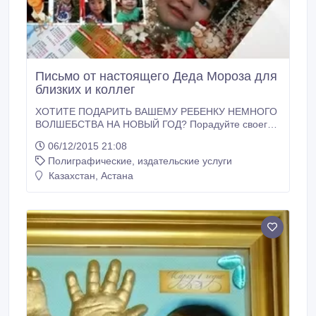
Письмо от настоящего Деда Мороза для
близких и коллег
ХОТИТЕ ПОДАРИТЬ ВАШЕМУ РЕБЕНКУ НЕМНОГО
ВОЛШЕБСТВА НА НОВЫЙ ГОД? Порадуйте своего
ребенка именными комплектами от самого
06/12/2015 21:08
настоящего Дедушки Мороза Каждый ребенок - это
Полиграфические, издательские услуги
маленький ангел, который бескорыстно верит в
чудеса и ждет волшебства. Новый год - это как раз
Казахстан, Астана
именно тот праздник, когда исполняются все
добрые желания.