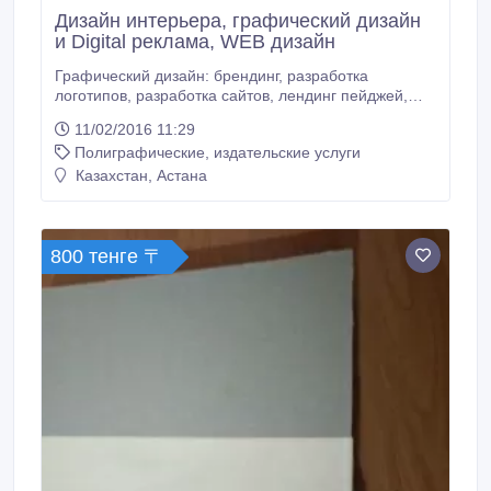
Дизайн интерьера, графический дизайн
и Digital реклама, WEB дизайн
Графический дизайн: брендинг, разработка
логотипов, разработка сайтов, лендинг пейджей,
Digital реклама, коммерческая фотография/
11/02/2016 11:29
обработка. Дизайн интерьера: 3д моделирование
Полиграфические, издательские услуги
планировки, 3д моделинг, дизайн каталогов.
Казахстан, Астана
800 тенге 〒