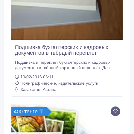
Подшивка бухгалтерских и кадровых
документов в твёрдый переплет
Подшивка и переплёт бухгалтерских и кадровых
документов в твёрдый картонный переплёт. Для
заключения договора имеются все необходимые
10/02/2016 06:11
документы ИП, конфиденциальность и аккуратность
Полиграфические, издательские услуги
гарантирую. Мы переплетаем бухгалтерские,
финансовые и кадровые документы, техническую и
Казахстан, Астана
проектную документации, отчеты, медицинские
карты и прочее.
400 тенге 〒