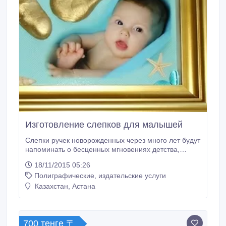
Изготовление слепков для малышей
Слепки ручек новорожденных через много лет будут
напоминать о бесценных мгновениях детства,
которое так трепетно и нежно оберегалось
18/11/2015 05:26
любящими родителями. Слепки ручек и ножек –
Полиграфические, издательские услуги
добрый красивый подарок, бабушкам и дедушкам..
Казахстан, Астана
700 тенге 〒