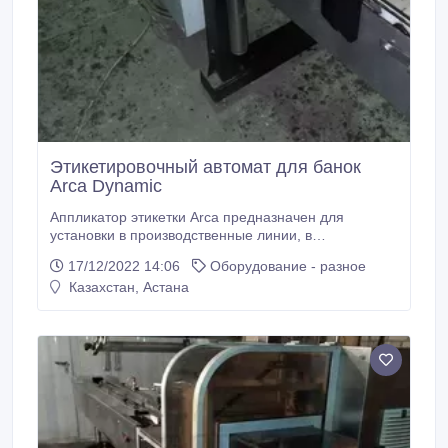
Этикетировочный автомат для банок
Arca Dynamic
Аппликатор этикетки Arca предназначен для
установки в производственные линии, в
ротационные автоматы для нанесения
17/12/2022 14:06
Оборудование - разное
самоклеящейся этикетки на различные продукты.
Казахстан, Астана
Управление аппликатором производится с
помощью пульта управления. Пульт управления
встроен в корпус аппликатора (возможность
переноса пульта управления – опция).