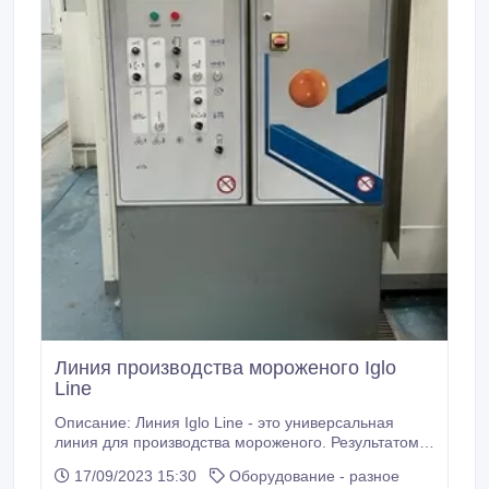
Линия производства мороженого Iglo
Line
Описание: Линия Iglo Line - это универсальная
линия для производства мороженого. Результатом
ее работы являются замороженное и упакованное
17/09/2023 15:30
Оборудование - разное
мороженое следующих видов: мороженое на