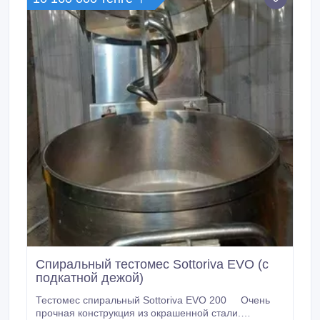
транспортер, на котором установлена тефлоновая
планка, при помощи которой происходит
округление, на конце транспортера установлен
мукопосыпатель.
Спиральный тестомес Sottoriva EVO (с
подкатной дежой)
Тестомес спиральный Sottoriva EVO 200 Очень
прочная конструкция из окрашенной стали.