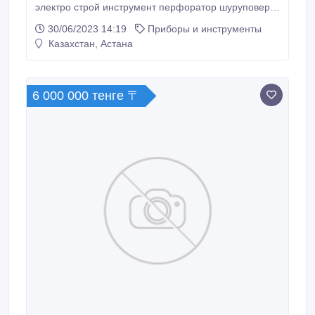
электро строй инструмент перфоратор шуруповерт
пылесос отбойник плиткарез фреза полировочная
30/06/2023 14:19
Приборы и инструменты
машина утюг Болгарки пчелка лобзик фен пресс
Казахстан, Астана
клещи стремянка итд Астана цены разные.
6 000 000 тенге 〒