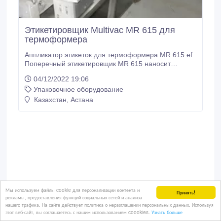
Этикетировщик Multivac MR 615 для
термоформера
Аппликатор этикеток для термоформера MR 615 ef
Поперечный этикетировщик MR 615 наносит
этикетки на верхнюю пленку термоформовочной
04/12/2022 19:06
упаковки перед процессом запечатывания. Он
Упаковочное оборудование
может работать с этикетками разного размера и
наносить их даже на неровные упаковки. Кроме
Казахстан, Астана
того, ему не требуется много места.
Мы используем файлы cookie для персонализации контента и
Принять!
рекламы, предоставления функций социальных сетей и анализа
нашего трафика. На сайте действует политика о неразглашении персональных данных. Используя
этот веб-сайт, вы соглашаетесь с нашим использованием coookies.
Узнать больше