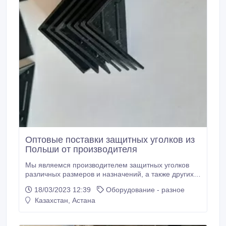
Оптовые поставки защитных уголков из
Польши от производителя
Мы являемся производителем защитных уголков
различных размеров и назначений, а также других
пластиковых элементов произведенных на
18/03/2023 12:39
Оборудование - разное
термопластавтоматах. Защитные уголки широко
Казахстан, Астана
применяются в разных местах - ограды, мебель,
стекло, окна, двери, радиаторы, панели пола и т.д.
У нас большие производственные мощности и цены