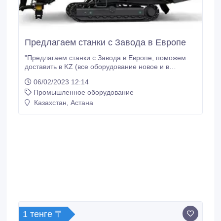
Предлагаем станки с Завода в Европе
"Предлагаем станки с Завода в Европе, поможем
доставить в KZ (все оборудование новое и в
наличии). Бурильные машины: Epiroc Smart ROC
06/02/2023 12:14
D50 Epiroc Flexi Roc D50 Epiroc Flexi Roc D50 Epiroc
Промышленное оборудование
Power Roc D45 (полная копия Atlas Copco ROC F7)
Конусные дробилки: METSO HP300, стационарная
Казахстан, Астана
METSO HP400, стационарная METSO LT 200HP
Kleemann MCO 90 i Evo 2 Щековые дробилки:
METSO LT106 METSO С106, стационарная Грохот:
Terex M 2100 WASHPLANT Kleemann MS 15 Z Цены
по запросу.
1 тенге 〒