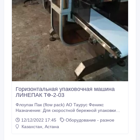
Горизонтальная упаковочная машина
ЛИНЕПАК ТФ-2-03
Флоупак Пак (flow pack) АО Таурус Феникс
Назначение: Для скоростной бережной упаковки
штучных продуктов индивидуально или групповой в
12/12/2022 17:45
Оборудование - разное
пакеты типа Flow-pack. В том числе изделий
Казахстан, Астана
неправильной формы, «тяжелых» или «хрупких»
продуктов в трехшовные пакеты типа flow-pack.
Продукты к упаковыванию: Печенье, конфеты,