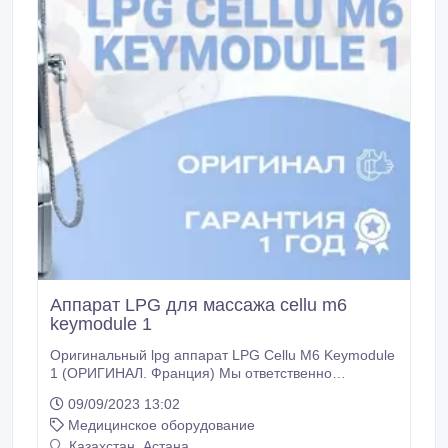
Аппарат LPG для массажа cellu m6
keymodule 1
Оригинальный lpg аппарат LPG Cellu M6 Keymodule
1 (ОРИГИНАЛ. Франция) Мы ответственно
подходим к работе - для нас важны ваши
09/09/2023 13:02
рекомендации! Без скрытых платежей и переплат!
Медицинское оборудование
НЕ Китай, НЕ Корея - только Оригинал! Все
аппараты готовы к работе! Актуальные цены
Казахстан, Астана