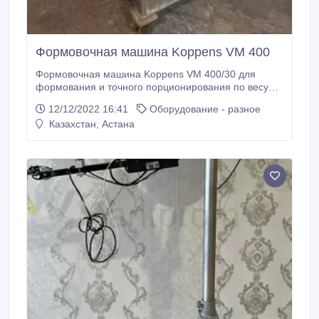
Рабочая температура окружающей среды от 4° до
40° C.
Формовочная машина Koppens VM 400
Формовочная машина Koppens VM 400/30 для
формования и точного порционирования по весу
полуфабрикатов из следующих продуктов: мясо,
12/12/2022 16:41
Оборудование - разное
птица, рыба, овощи, картофель, сыр и их
Казахстан, Астана
комбинации. * Передвижная станина; * Полностью
из нержавеющей стали; * Ширина транспортера 400
мм Технические характеристики:
Производительность.