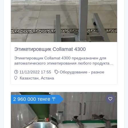
Этикетировщик Collamat 4300
Этикетировщик Collamat 4300 предназначен для
автоматического этикетирования любого продукта,
любой этикеткой на любой линии на скоростях до
11/12/2022 17:55
Оборудование - разное
25 м/мин. Cовременное, простое в управлении
Казахстан, Астана
устройство, обеспечивающее идеальное решение
для любых стандартных задач. Аппликатор этикеток
отличается возможностью собрать оптимальную
конфигурацию этикетировочной системы в
2 960 000 тенге 〒
соответствии с требованиями производства
благодаря модульному принципу системы, модель
легко адаптируется под новые задачи с
минимальным временем перенастройки.