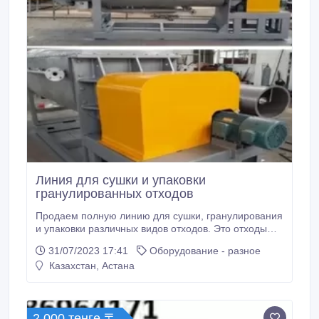
Линия для сушки и упаковки
гранулированных отходов
Продаем полную линию для сушки, гранулирования
и упаковки различных видов отходов. Это отходы
начиная с древесной щепы и опилок, заканчивая
31/07/2023 17:41
Оборудование - разное
коммунальным илом, пивоваренными отходами,
Казахстан, Астана
бардой, куриным и другим пометом животных,
фруктовой и овощной пульпой, грибного субстрата.
Эффективность зависит от начальной влажности
высушенного материала.
2 000 тенге 〒