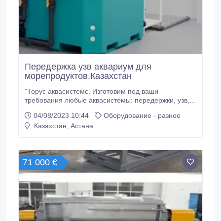
Передержка узв аквариум для
морепродуктов.Казахстан
"Торус аквасистемс. Изготовим под ваши
требования любые аквасистемы: передержки, узв,
аквариумы, аквавитрины для хранения живых
04/08/2023 10:44
Оборудование - разное
морепродуктов таких как (устрицы, мидии, морской
Казахстан, Астана
гребешок, краб, морской ёж и другие моллюски), а
также любые складские аквасистемы, транспортные
акваконтейнеры, модульные промышленные
аквасистемы, автомобильные системы
71 000 €
транспортировки морепродуктов и многое другое.