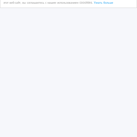
этот веб-сайт, вы соглашаетесь с нашим использованием coookies.
Узнать больше
Продам алюминиевые шкафы
11 час. назад
Оборудование - разное
Казахстан, Астана
1 302 $