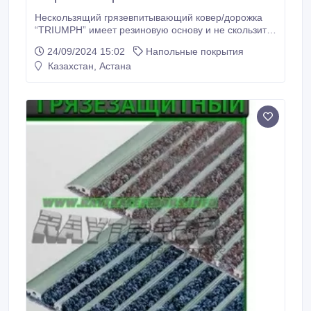
Нескользящий грязевпитывающий ковер/дорожка
“TRIUMPH” имеет резиновую основу и не скользит
кафеле и мраморе. Нескользящий ковер на
24/09/2024 15:02
Напольные покрытия
резиновой основе“TRIUMPH” может
Казахстан, Астана
эксплуатироваться круглогодично в любых
общественных зданиях. Антискользящий ковер/
дорожка на резиновой основе “TRIUMPH” требуется
регулярно чистить моющим пылесосом.