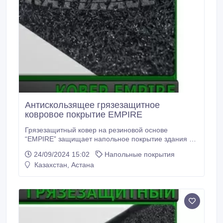
Антискользящее грязезащитное
ковровое покрытие EMPIRE
Грязезащитный ковер на резиновой основе
“EMPIRE” защищает напольное покрытие здания от
распространения грязи и воды, т.к. имеет плотную
24/09/2024 15:02
Напольные покрытия
ворсовую структуру, которая очищает обувь
Казахстан, Астана
посетителей от грязи и впитывает влагу. Поэтому
грязезащитные ковры “ EMPIRE” являются
отличными влаговпитывающими коврами..