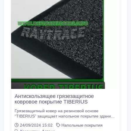
Антискользящее грязезащитное
ковровое покрытие TIBERIUS
Грязезащитный ковер на резиновой основе
“TIBERIUS” защищает напольное покрытие здания
от распространения грязи и воды, т.к. имеет
24/09/2024 15:02
Напольные покрытия
плотную ворсовую структуру, которая очищает