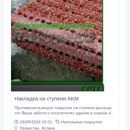
Накладка на ступени AKM
Противоскользящее покрытие на ступени крыльца
это Ваша забота о посетителях здания и охрана их
здоровья. В зимнее время очень важно, чтобы на
24/09/2024 15:01
Напольные покрытия
крыльце входной группы лежали
Казахстан, Астана
противоскользящие накладки на ступенях.