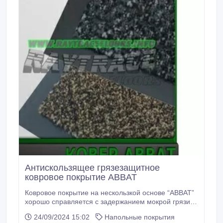
Антискользящее грязезащитное
ковровое покрытие ABBAT
Ковровое покрытие на нескользкой основе “ABBAT”
хорошо справляется с задержанием мокрой грязи и
снега на входе в помещение. Также ковровое
24/09/2024 15:02
Напольные покрытия
покрытие на нескользкой основе “ABBAT” устойчиво