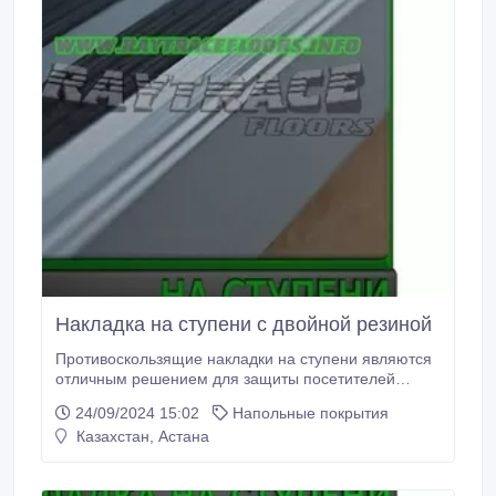
Накладка на ступени с двойной резиной
Противоскользящие накладки на ступени являются
отличным решением для защиты посетителей
Вашего здания от падения и получения переломов
24/09/2024 15:02
Напольные покрытия
и различных травм на скользких ступеньках
Казахстан, Астана
входного крыльца из мрамора, гранита или кафеля.
Алюминиевые накладки на ступени состоят из
противоскользящего профиля с резиновыми