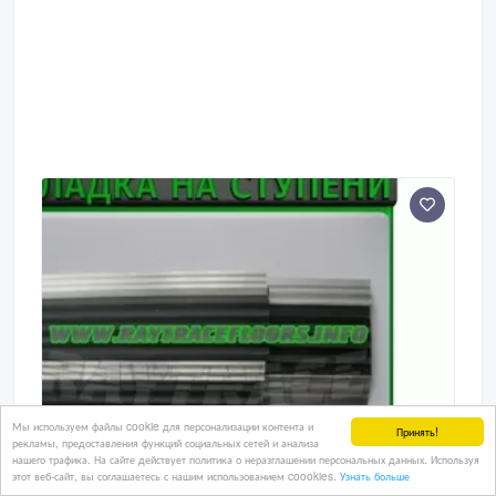
антискользящим выпуклым рисунком.
Мы используем файлы cookie для персонализации контента и
Принять!
рекламы, предоставления функций социальных сетей и анализа
нашего трафика. На сайте действует политика о неразглашении персональных данных. Используя
этот веб-сайт, вы соглашаетесь с нашим использованием coookies.
Узнать больше