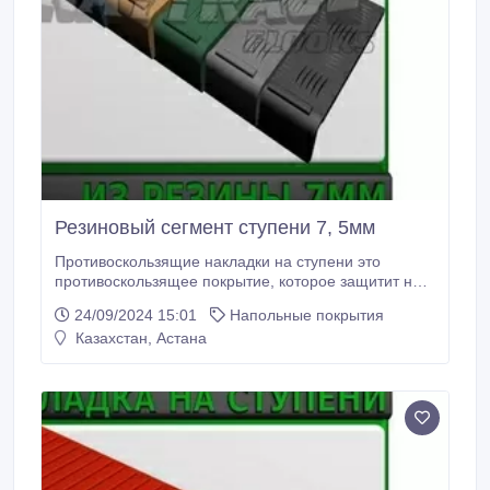
Резиновый сегмент ступени 7, 5мм
Противоскользящие накладки на ступени это
противоскользящее покрытие, которое защитит не
только ступени, но и крыльцо входной группы
24/09/2024 15:01
Напольные покрытия
Вашего здания от падения на гладком кафеле,
Казахстан, Астана
граните или мраморе. Противоскользящее
покрытие на ступени сделано из резины. Резиновые
накладки на ступени лестницы покрыты
антискользящим выпуклым рисунком.