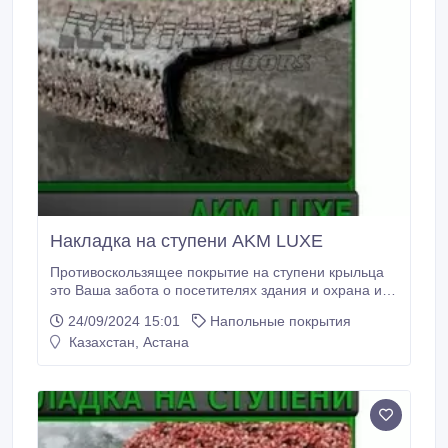
Накладка на ступени AKM LUXE
Противоскользящее покрытие на ступени крыльца
это Ваша забота о посетителях здания и охрана их
здоровья. В зимнее время очень важно, чтобы на
24/09/2024 15:01
Напольные покрытия
крыльце входной группы лежали
Казахстан, Астана
противоскользящие накладки на ступенях.
Противоскользящие накладки защищают людей от
падения на обледенелых и скользких ступеньках.