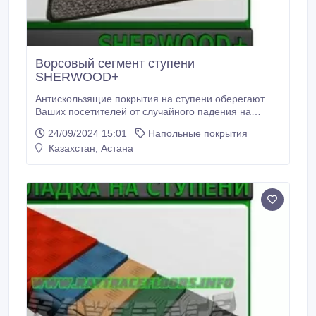
Ворсовый сегмент ступени
SHERWOOD+
Антискользящие покрытия на ступени оберегают
Ваших посетителей от случайного падения на
скользких ступеньках лестницы и получения травм.
24/09/2024 15:01
Напольные покрытия
Антискользящие накладки на ступени состоят из
Казахстан, Астана
грязезащитного ворсового покрытия, которое
дополнительно задерживает грязь, и алюминиевой
накладки. Антискользящее покрытие для ступеней
лестницы на улице придает входной группе здания
представительный вид.