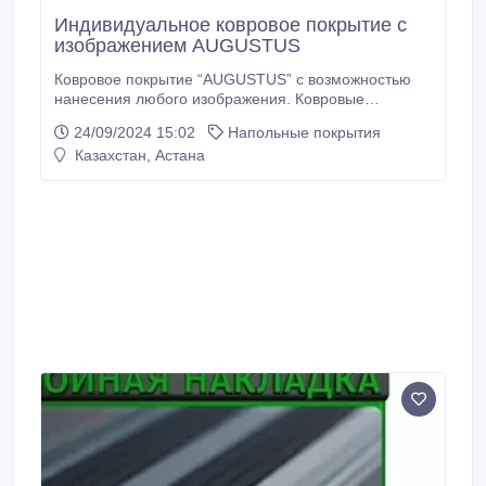
Индивидуальное ковровое покрытие с
изображением AUGUSTUS
Ковровое покрытие “AUGUSTUS” с возможностью
нанесения любого изображения. Ковровые
покрытия “AUGUSTUS” изначально идут белыми,
24/09/2024 15:02
Напольные покрытия
покрытия прокрашиваются на всю высоту ворса, что
Казахстан, Астана
позволяет сделать износостойкое не стираемое
изображение. На ковровых покрытиях “AUGUSTUS”
можно разместить логотипы компании и сделать
полностью фирменный дизайн.