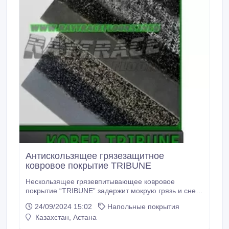
Антискользящее грязезащитное
ковровое покрытие TRIBUNE
Нескользящее грязевпитывающее ковровое
покрытие “TRIBUNE” задержит мокрую грязь и снег
с подошв обуви посетителей. Антискользящее
24/09/2024 15:02
Напольные покрытия
ковровое покрытие “TRIBUNE” может
Казахстан, Астана
использоваться круглогодично. Основа
влаговпитывающего покрытия “TRIBUNE” состоит из