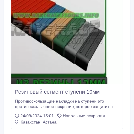
Резиновый сегмент ступени 10мм
Противоскользящие накладки на ступени это
противоскользящее покрытие, которое защитит не
только ступени, но и крыльцо входной группы
24/09/2024 15:01
Напольные покрытия
Вашего здания от падения на гладком кафеле,
Казахстан, Астана
граните или мраморе. Противоскользящее
покрытие на ступени сделано из резины. Резиновые
накладки на ступени лестницы покрыты