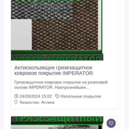
Антискользящее грязезащитное
ковровое покрытие IMPERATOR
Грязезащитное ковровое покрытие на резиновой
основе IMPERATOR. Наипрочнейшее
грязезащитное антискользящее ковровое покрытие
24/09/2024 15:02
Напольные покрытия
для “3й ступени грязезащиты” - фойе, вестибюли,
Казахстан, Астана
тамбуры. Покрытие представляет собой прочное
антискользящее ковровое покрытие на резиновой
основе, поэтому оно не скользит на кафеле,
керамической плитке и мраморе.