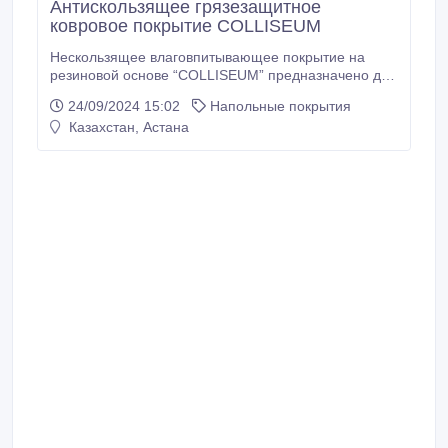
Антискользящее грязезащитное
ковровое покрытие COLLISEUM
Нескользящее влаговпитывающее покрытие на
резиновой основе “COLLISEUM” предназначено для
задержки мокрой грязи и снега на входных группах
24/09/2024 15:02
Напольные покрытия
общественных зданий. Нескользящая основа
Казахстан, Астана
покрытий “COLLISEUM” составляет резина, что не
дает покрытию скользить на мраморе, кафеле и
керамограните. Ковровое покрытие на резиновой
основе “COLLISEUM” долговечное и прочное
покрытие.