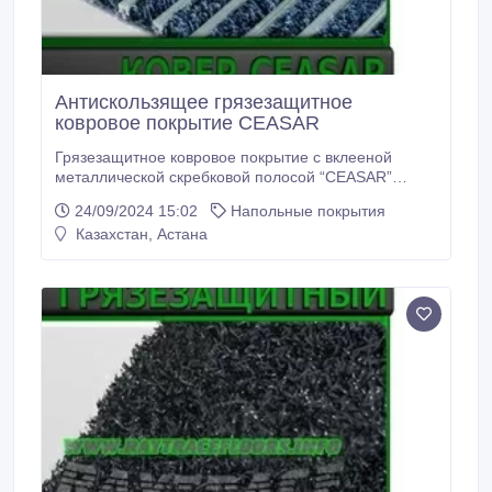
Антискользящее грязезащитное
ковровое покрытие CEASAR
Грязезащитное ковровое покрытие с вклееной
металлической скребковой полосой “CEASAR”
новинка на рынке СНГ. Влаговпитывающее
24/09/2024 15:02
Напольные покрытия
ковровое покрытие со скребком “CEASAR” отлично
Казахстан, Астана
справляется с очисткой обуви от грязи и снега.
Грязезащитное ковровое покрытие “CEASAR” может
использоваться круглогодично внутри помещений, в
холлах, фойе, гардеробах и тамбурах.