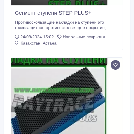
Сегмент ступени STEP PLUS+
Противоскользящие накладки на ступени это
грязезащитное противоскользящее покрытие,
которое защитит не только ступени, но и крыльцо
24/09/2024 15:02
Напольные покрытия
входной группы Вашего здания от грязи и падения
Казахстан, Астана
на гладком кафеле, граните или мраморе.
Противоскользящее покрытие на ступени сделано
из ПВХ обрамленное специальным кантом и
является эластичным материалом.