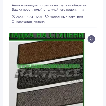
Антискользящие покрытия на ступени оберегают
Ваших посетителей от случайного падения на
скользких ступеньках лестницы и получения травм.
24/09/2024 15:01
Напольные покрытия
Антискользящие накладки на ступени состоят из
Казахстан, Астана
грязезащитного ворсового покрытия, которое
дополнительно задерживает грязь, и алюминиевой
накладки. Антискользящее покрытие для ступеней
лестницы на улице придает входной группе здания
представительный вид.