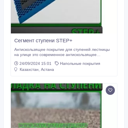
Сегмент ступени STEP+
Антискользящее покрытие для ступеней лестницы
на улице это современное антискользящее
модульное покрытие для ступеней, которое
24/09/2024 15:01
Напольные покрытия
защищает Ваше здание от мокрой грязи, воды и
Казахстан, Астана
снега, а также оградит посетителей от падения
зимой на скользких ступеньках лестницы,
сделанных из скользких материалов: гранита,
мрамора, кафеля и т.