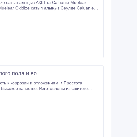
ize сатып алыңыз АҚШ-та Caluanie Muelear
Muelear Oxidize сатып алыңыз Сеулде Caluanie
y Caluanie Muelear Oxidize in Seoul Caluanie
nie Muelear Oxidize ຊື້ Caluanie Muelear Oxidize
ize сатып алыңыз Қазақстанда Caluanie Muelear
к Satılık Caluanie Muelear тотықтырғышы Satılık
rus.
ого пола и во