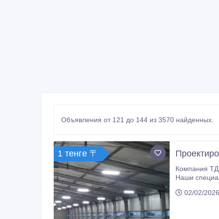
Объявления от 121 до 144 из 3570 найденных.
1 тенге 〒
Проектиро
Компания ТД 
Наши специал
заказчика ил
02/02/2026
конструкций, так и более сложных конструкций размером до 3000 м²: каркасно-тентовых, БМЗ, ЛСТК, различных модульных
металлоконст