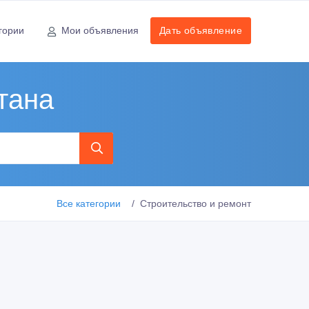
гории
Мои объявления
Дать объявление
тана
Все категории
Строительство и ремонт