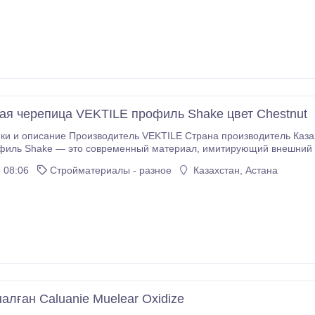
у натуральной черепицы и прочность современных материалов.
ая черепица VEKTILE профиль Shake цвет Chestnut
ки и описание Производитель VEKTILE Страна производитель Каз
то современный материал, имитирующий внешний вид традиционной деревянной гонты, или
з комбинации прочных материалов, таких как битум, стекловолокно и полимерные добавки, что
 08:06
Стройматериалы - разное
Казахстан, Астана
 долговечность и эстетичный внешний вид.
алған Caluanie Muelear Oxidize