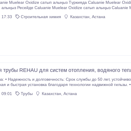
anie Muelear Oxidize сатып алыңыз Түркияда Caluanie Muelear Oxid
п алыңыз Ресейде Caluanie Muelear Oxidize сатып алыңыз Caluanie 
ze сатып алыңыз CaluanСатуға арналған Caluanie Muelear Oxidize Bu
 17:33
Строительная химия
Казахстан, Астана
for Sale Caluanie Muelear Oxidize for sale Caluanie Muelear Oxidize 5 литрлік кауфен арзан Caluanie
ze сатылады Caluanie Muelear Oxidize 1 литр сатылады Cần bán Calua
e Muelear Oxidize ສໍາລັບການຂາຍ Киргизстанда Caluanie Muelear Oxid
 алыңыз Türkiye'de Caluanie Muelear Oxidize сатып алынған 5 литрлі
lear тотықтырғыш Whatsapp +1 (303) 794-9090 https://caluaniemuelea
 трубы REHAU для систем отопления, водяного тепл
ложениям. • Простота
ыстрая установка благодаря технологии надвижной гильзы. • Высокое качество: Изготовлены из сшитого
полиэтилена (PE-Xa/PE-Xc), выдерживают высокое давление и температуру.
 09:01
Трубы
Казахстан, Астана