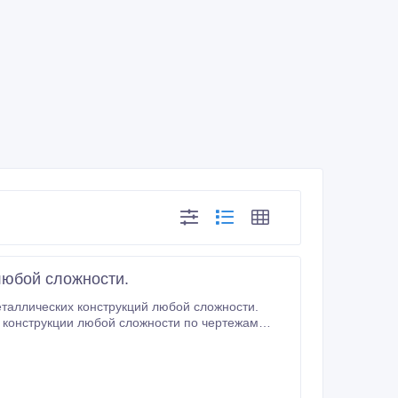
любой сложности.
таллических конструкций любой сложности.
е конструкции любой сложности по чертежам
м монтаж как простых металлических