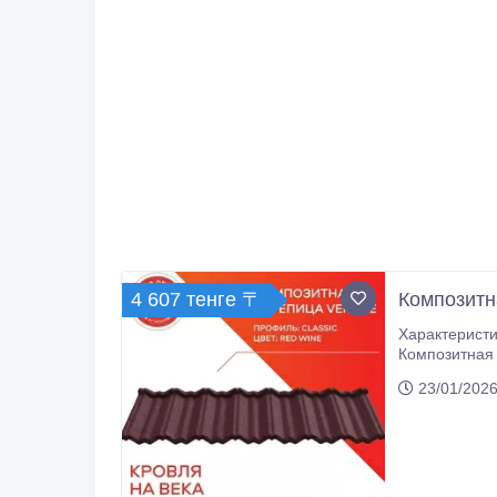
4 607 тенге 〒
Композитна
Характеристи
Композитная 
Плитка для кровли Vektile, профиль Bond — строгий и элегантн
23/01/2026
Композитная черепица Vektile — кровля,
это инновационное крове
прочность с