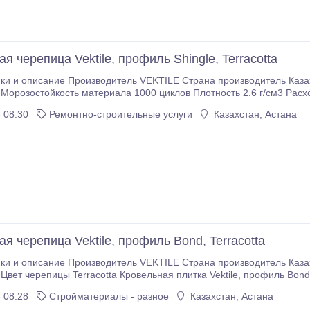
я черепица Vektile, профиль Shingle, Terracotta
ки и описание Производитель VEKTILE Страна производитель Казахс
Морозостойкость материала 1000 циклов Плотность 2.6 г/см3 Расхо
 крыше современный лаконичный вид
 08:30
Ремонтно-строительные услуги
Казахстан, Астана
 созданная для долгой и красивой жизни вашего дома Композитная черепица Vektile —
льное покрытие премиального класса, которое сочетает в себе эстетику натуральной черепицы и
овременных материалов.
я черепица Vektile, профиль Bond, Terracotta
ки и описание Производитель VEKTILE Страна производитель Каз
цы Terracotta Кровельная плитка Vektile, профиль Bond — строгий и элегантный рельеф, который
ный вид Композитная черепица Vektile — кровля, созданная для долгой и красивой жизни
 08:28
Стройматериалы - разное
Казахстан, Астана