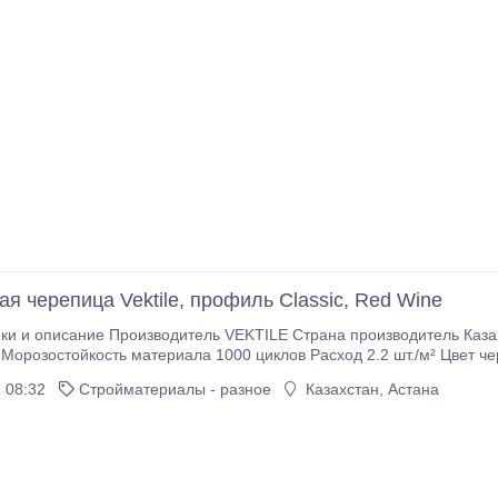
я черепица Vektile, профиль Classic, Red Wine
ки и описание Производитель VEKTILE Страна производитель Казахс
Морозостойкость материала 1000 циклов Расход 2.2 шт./м² Цвет ч
ый рельеф, который придаёт крыше современный лаконичный вид
 08:32
Стройматериалы - разное
Казахстан, Астана
 созданная для долгой и красивой жизни вашего дома Композитная черепица Vektile —
льное покрытие премиального класса, которое сочетает в себе эстетику натуральной черепицы и
овременных материалов.