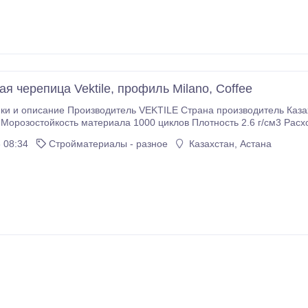
я черепица Vektile, профиль Milano, Coffee
ки и описание Производитель VEKTILE Страна производитель Казахс
Морозостойкость материала 1000 циклов Плотность 2.6 г/см3 Расхо
тка Vektile, профиль Bond — строгий и элегантный рельеф, который придаёт крыше
 08:34
Стройматериалы - разное
Казахстан, Астана
ktile — кровля, созданная для долгой и красивой жизни вашего дома
епица Vektile — это инновационное кровельное покрытие премиального класса, кот
уральной черепицы и прочность современных материалов.