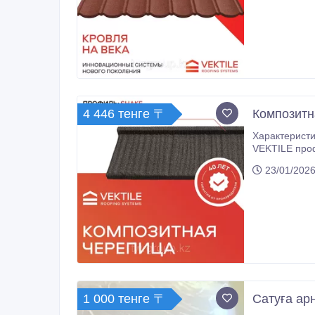
себе эстетик
4 446 тенге 〒
Композитн
Характеристи
VEKTILE профиль Shake — э
"shake". Она создается и
23/01/2026
обеспечивает
1 000 тенге 〒
Сатуға арн