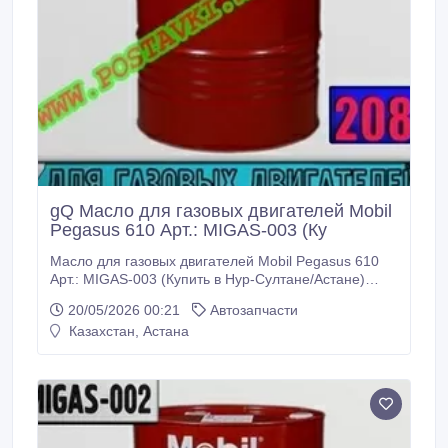
gQ Масло для газовых двигателей Mobil
Pegasus 610 Арт.: MIGAS-003 (Ку
Масло для газовых двигателей Mobil Pegasus 610
Арт.: MIGAS-003 (Купить в Нур-Султане/Астане)
MIGAS-003: Описание: Mobil Pegasus 610 - масло
20/05/2026 00:21
Автозапчасти
для газовых двигателей, обладающее высокими
Казахстан, Астана
эксплуатационными характеристиками и главным
образом предназначенное для смазывания
современных среднеоборотных и высокооборотных
четырехтактных двигателей, работающих на
топливе, содержащем такие коррозионно-
агрессивные материалы, как сероводород или
галоидные соединения (соединения, содержащие