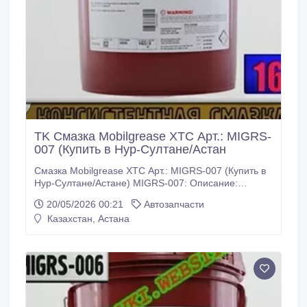
TK Смазка Mobilgrease XTC Арт.: MIGRS-
007 (Купить в Нур-Султане/Астан
Смазка Mobilgrease XTC Арт.: MIGRS-007 (Купить в
Нур-Султане/Астане) MIGRS-007: Описание:
Пластичная смазка изготовлена на основе
20/05/2026 00:21
Автозапчасти
высококачественных базовых масел с высоким
Казахстан, Астана
индексом вязкости и загущена литиевым мылом.
Применение Поскольку Mobilgrease XТС имеет
высокую вязкость базового масла и хорошую
адгезию.