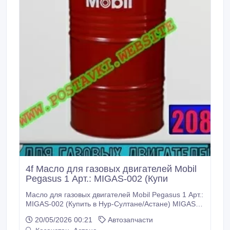
хлор, фтор и т.
4f Масло для газовых двигателей Mobil
Pegasus 1 Арт.: MIGAS-002 (Купи
Масло для газовых двигателей Mobil Pegasus 1 Арт.:
MIGAS-002 (Купить в Нур-Султане/Астане) MIGAS-
002: Описание: Масло Mobil Pegasus 1 -
20/05/2026 00:21
Автозапчасти
синтетическое масло для газовых двигателей,