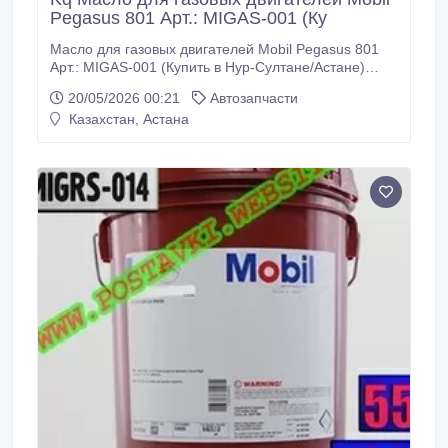
Pegasus 801 Арт.: MIGAS-001 (Ку
Масло для газовых двигателей Mobil Pegasus 801
Арт.: MIGAS-001 (Купить в Нур-Султане/Астане)
MIGAS-001: Описание: Mobil Pegasus 801 - масло
20/05/2026 00:21
Автозапчасти
для газовых двигателей класса вязкости SAE 40,
Казахстан, Астана
обладающее очень высокими эксплуатационными
характеристиками и созданное для смазывания
газовых двигателей всех классов, работающих на
низких, умеренных и высоких скоростях, для
которых рекомендуются малозольные или
беззольные масла.