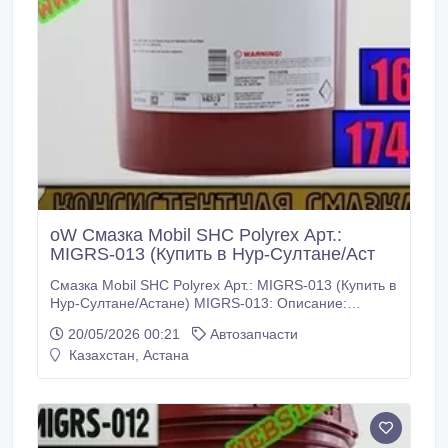
oW Смазка Mobil SHC Polyrex Арт.:
MIGRS-013 (Купить в Нур-Султане/Аст
Смазка Mobil SHC Polyrex Арт.: MIGRS-013 (Купить в
Нур-Султане/Астане) MIGRS-013: Описание:
Пластичные смазки серии Mobil SHC Polyrex были
20/05/2026 00:21
Автозапчасти
специально разработаны для повышения
Казахстан, Астана
производительности оборудования путем решения
проблем смазывания при эксплуатации в
высокотемпературных условиях, как в пищевой, так
и других областях промышленности.