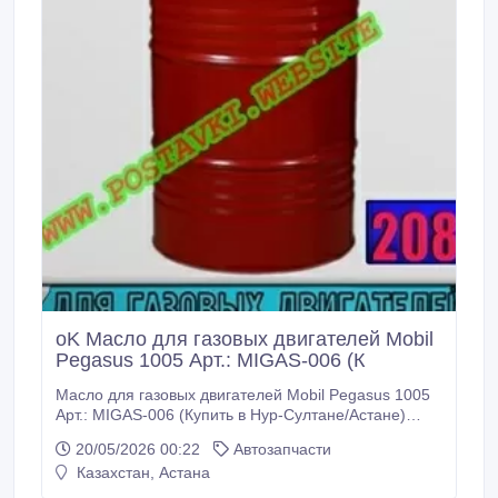
oK Масло для газовых двигателей Mobil
Pegasus 1005 Арт.: MIGAS-006 (К
Масло для газовых двигателей Mobil Pegasus 1005
Арт.: MIGAS-006 (Купить в Нур-Султане/Астане)
MIGAS-006: Описание: Mobil Pegasus 1005 – это
20/05/2026 00:22
Автозапчасти
масло следующего поколения серии Mobil Pegasus,
Казахстан, Астана
предназначенное для газовых двигателей, и
обладающее высокими эксплуатационными