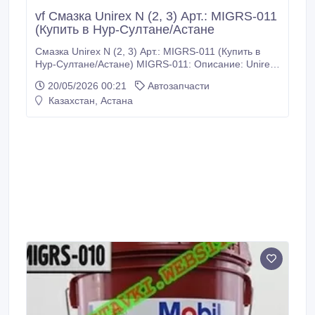
vf Смазка Unirex N (2, 3) Арт.: MIGRS-011
(Купить в Нур-Султане/Астане
Смазка Unirex N (2, 3) Арт.: MIGRS-011 (Купить в
Нур-Султане/Астане) MIGRS-011: Описание: Unirex
N – высококачественные смазки общего
20/05/2026 00:21
Автозапчасти
назначения, могут применятся при высоких
Казахстан, Астана
температурах и во всех видах подшипников. Смазка
широко применяется в различных отраслях
промышленности, включая атомные станции,
превосходно работают в электрических двигателях
и в оборудовании, где требуется использование
смазки на весь срок эксплуатации.