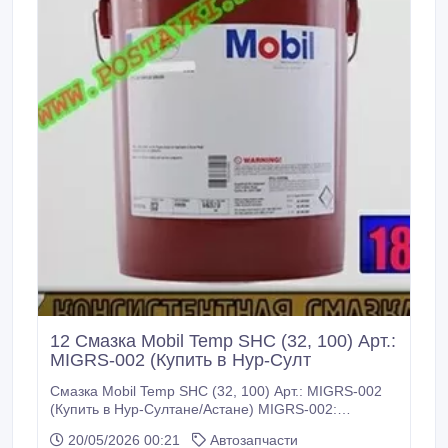
12 Смазка Mobil Temp SHC (32, 100) Арт.:
MIGRS-002 (Купить в Нур-Султ
Смазка Mobil Temp SHC (32, 100) Арт.: MIGRS-002
(Купить в Нур-Султане/Астане) MIGRS-002:
Описание: Масла и пластичные смазки торговой
20/05/2026 00:21
Автозапчасти
марки Mobil Temp SHC признаны и высоко