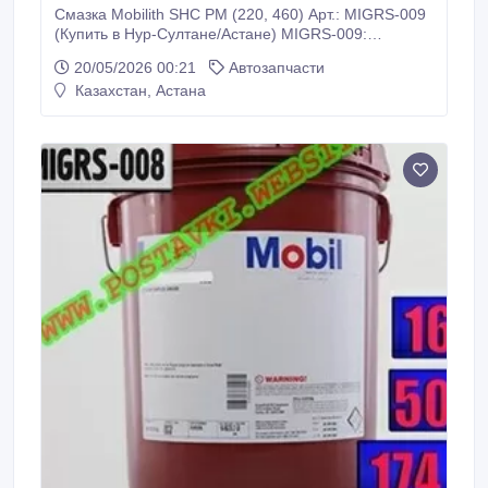
Смазка Mobilith SHC PM (220, 460) Арт.: MIGRS-009
(Купить в Нур-Султане/Астане) MIGRS-009:
Описание: Смазки серии Mobilith SHC PM -
20/05/2026 00:21
Автозапчасти
продукты высшего качества, специально
Казахстан, Астана
разработанные для использования в
бумагоделательных машинах в жестких условиях,
включая экстремальные температуры и воздействие
воды различного качества.