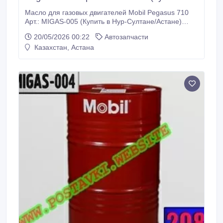
Масло для газовых двигателей Mobil Pegasus 710
Арт.: MIGAS-005 (Купить в Нур-Султане/Астане)
MIGAS-005: Описание: Mobil Pegasus 710 - масло
20/05/2026 00:22
Автозапчасти
для газовых двигателей, обладающее очень
Казахстан, Астана
высокими эксплуатационными характеристиками и
предназначенное главным образом для
смазывания новейших высокооборотных
четырехтактных двигателей с очень малым
расходом масла.