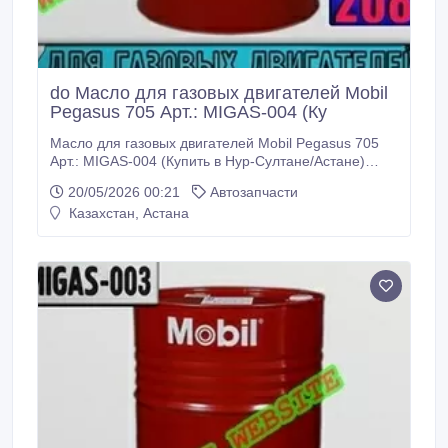
do Масло для газовых двигателей Mobil
Pegasus 705 Арт.: MIGAS-004 (Ку
Масло для газовых двигателей Mobil Pegasus 705
Арт.: MIGAS-004 (Купить в Нур-Султане/Астане)
MIGAS-004: Описание: Mobil Pegasus 705 - масло
20/05/2026 00:21
Автозапчасти
для газовых двигателей класса вязкости SAE 40,
Казахстан, Астана
обладающее очень высокими эксплуатационными
характеристиками и созданное для смазывания
широкого диапазона двигателей, работающих на
природном газе в качестве топлива.