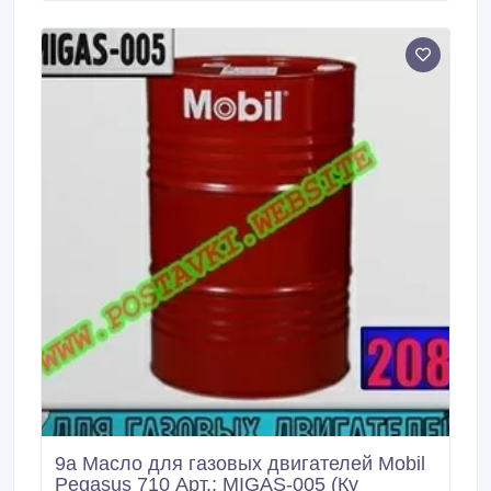
свойствами. Оно разработано для удовлетворения
жестким требованиям, предъявляемым к
современным четырехтактным двигателям высокой
мощности со сниженным объемом вредных
выбросов, обеспечивая их высочайший уровень
защиты, и в то же время обеспечивая
превосходные эксплуатационные характеристики
двигателей более ранних выпусков.
9a Масло для газовых двигателей Mobil
Pegasus 710 Арт.: MIGAS-005 (Ку