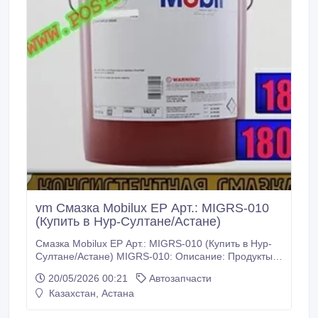
vm Смазка Mobilux EP Арт.: MIGRS-010
(Купить в Нур-Султане/Астане)
Смазка Mobilux EP Арт.: MIGRS-010 (Купить в Нур-
Султане/Астане) MIGRS-010: Описание: Продукты
Mobilux EP 0, 1, 2, 3, 460, 004 входят в семейство,
20/05/2026 00:21
Автозапчасти
состоящее из пяти универсальных пластичных
Казахстан, Астана
индустриальных смазок и двух полужидких
пластичных смазок специального назначения,