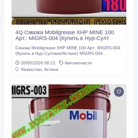
4Q Смазка Mobilgrease XHP MINE 100
Арт.: MIGRS-004 (Купить в Нур-Султ
Смазка Mobilgrease XHP MINE 100 Арт.: MIGRS-004
(Купить в Нур-Султане/Астане) MIGRS-004:
Описание: Продукты семейства Mobilgrease XHP
20/05/2026 00:21
Автозапчасти
Mine представляют собой специальную смазку на
Казахстан, Астана
основе литиевого комплекса, созданную для очень
тяжелых условий применения в горнодобывающей
и внедорожной технике. Смазка создана на основе
литиевого комплекса с добавлением 5%
дисульфида молибдена.