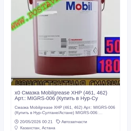
x0 Смазка Mobilgrease XHP (461, 462)
Арт.: MIGRS-006 (Купить в Нур-Су
Смазка Mobilgrease XHP (461, 462) Арт.: MIGRS-006
(Купить в Нур-Султане/Астане) MIGRS-006:
Описание: Пластичные смазки серии Mobilgrease
20/05/2026 00:21
Автозапчасти
XHP 460 представляют собой смазки на основе
Казахстан, Астана
литиевого комплекса с продленным сроком службы,