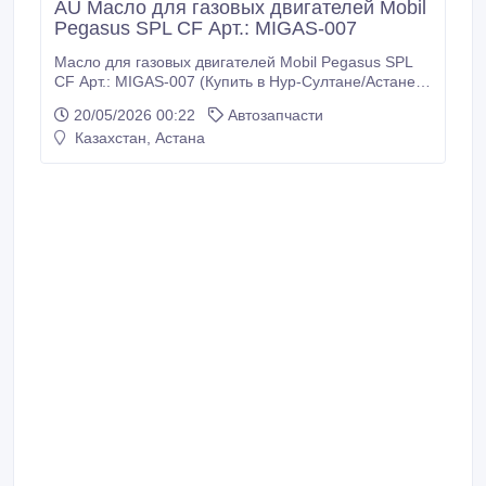
AU Масло для газовых двигателей Mobil
Pegasus SPL CF Арт.: MIGAS-007
Масло для газовых двигателей Mobil Pegasus SPL
CF Арт.: MIGAS-007 (Купить в Нур-Султане/Астане)
MIGAS-007: Описание: Масло для газовых
20/05/2026 00:22
Автозапчасти
двигателей Mobil Pegasus SPL CF создано для
Казахстан, Астана
обеспечения надежной и эффективной
эксплуатации двигателей, работающих в самом
широком температурном диапазоне, в том числе –
при минимальных отрицательных показателях
температуры.