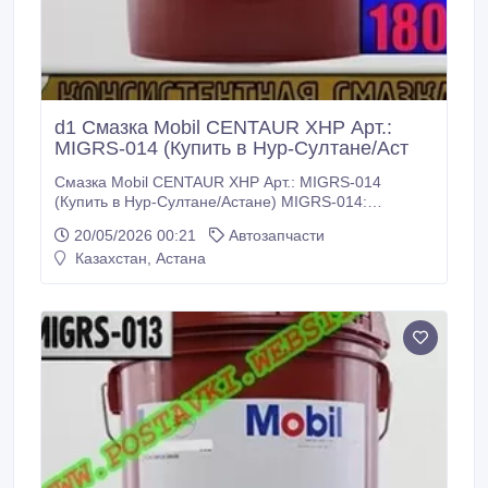
d1 Смазка Mobil CENTAUR XHP Арт.:
MIGRS-014 (Купить в Нур-Султане/Аст
Смазка Mobil CENTAUR XHP Арт.: MIGRS-014
(Купить в Нур-Султане/Астане) MIGRS-014:
Описание: Многоцелевая пластичная смазка Mobil
20/05/2026 00:21
Автозапчасти
Centaur XHP 221 высшего класса предназначена
Казахстан, Астана
для смазывания подшипников качения в
промышленных механизмах, работающих при
высокой температуре во влажных условиях и с
большими нагрузками.