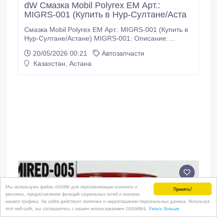
dW Смазка Mobil Polyrex EM Арт.:
MIGRS-001 (Купить в Нур-Султане/Аста
Смазка Mobil Polyrex EM Арт.: MIGRS-001 (Купить в
Нур-Султане/Астане) MIGRS-001: Описание:
Смазка наивысшего качества Mobil Polyrex EM
20/05/2026 00:21
Автозапчасти
Series специально создана для подшипников
Казахстан, Астана
электромоторов. Улучшенный состав загустителя и
запатентованные технологии производства
обеспечивают улучшенную работу подшипников и
защиту электромоторов для продолжительной
эксплуатации.
Мы используем файлы cookie для персонализации контента и
Принять!
рекламы, предоставления функций социальных сетей и анализа
нашего трафика. На сайте действует политика о неразглашении персональных данных. Используя
этот веб-сайт, вы соглашаетесь с нашим использованием coookies.
Узнать больше