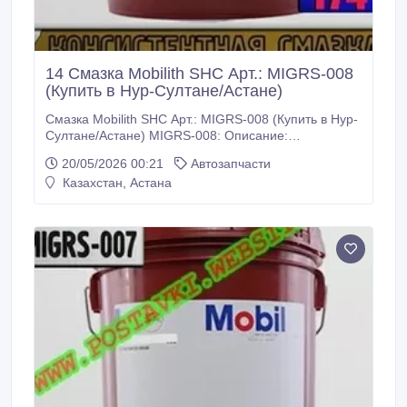
14 Смазка Mobilith SHC Арт.: MIGRS-008
(Купить в Нур-Султане/Астане)
Смазка Mobilith SHC Арт.: MIGRS-008 (Купить в Нур-
Султане/Астане) MIGRS-008: Описание:
Пластичные смазки серии Mobilith SHC
20/05/2026 00:21
Автозапчасти
представляют собой продукты, обладающие
Казахстан, Астана
превосходными эксплуатационными
характеристиками и предназначенными для
широкого диапазона применения при
экстремальных температурах. Пластичные смазки
серии Mobilith SHC сочетают в себе уникальные
особенности полиальфаолефинового (ПАО)
синтетического базового масла и
высококачественного комплексного литиевого
загустителя.