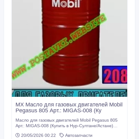
MX Масло для газовых двигателей Mobil
Pegasus 805 Арт.: MIGAS-008 (Ку
Масло для газовых двигателей Mobil Pegasus 805
Арт.: MIGAS-008 (Купить в Нур-Султане/Астане)
MIGAS-008: Описание: Mobil Pegasus 805 - масло
20/05/2026 00:22
Автозапчасти
для газовых двигателей, обладающее очень