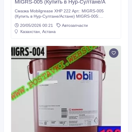
MIGRS-005 (Купить в Нур-Султане/А
Смазка Mobilgrease XHP 222 Арт.: MIGRS-005
(Купить в Нур-Султане/Астане) MIGRS-005:
Описание: Mobilgrease XHP 222 -
20/05/2026 00:21
Автозапчасти
высококачественная пластичная смазка на основе
Казахстан, Астана
литиевого комплекса для различных условий
применения. Она производится на основе
минерального базового масла и обладает
превосходной антиокислительной стабильностью ,
защитой от коррозии, стойкостью к вымыванию
водой и отличными противоизносными и
противозадирными свойствами.