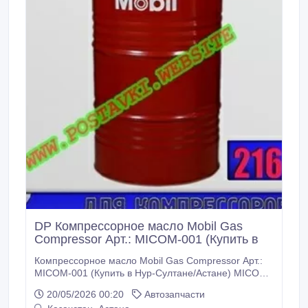
DP Компрессорное масло Mobil Gas
Compressor Арт.: MICOM-001 (Купить в
Компрессорное масло Mobil Gas Compressor Арт.:
MICOM-001 (Купить в Нур-Султане/Астане) MICOM-
001: Описание: Продукт Mobil Gas Compressor Oil -
20/05/2026 00:20
Автозапчасти
синтетическое масло на основе