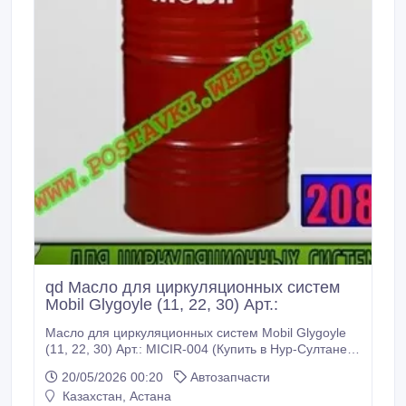
qd Масло для циркуляционных систем
Mobil Glygoyle (11, 22, 30) Арт.:
Масло для циркуляционных систем Mobil Glygoyle
(11, 22, 30) Арт.: MICIR-004 (Купить в Нур-Султане/
Астане) MICIR-004: Описание: Масла семейства
20/05/2026 00:20
Автозапчасти
Mobil Glygoyle представляют собой смазочные
Казахстан, Астана
материалы на основе полиалкиленгликолей с