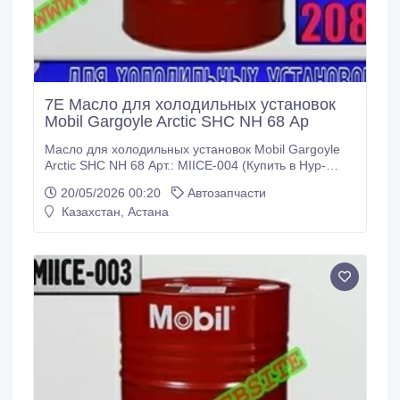
7E Масло для холодильных установок
Mobil Gargoyle Arctic SHC NH 68 Ар
Масло для холодильных установок Mobil Gargoyle
Arctic SHC NH 68 Арт.: MIICE-004 (Купить в Нур-
Султане/Астане) MIICE-004: Описание: Mobil
20/05/2026 00:20
Автозапчасти
Gargoyle Arctic SHC NH 68 представляет собой
Казахстан, Астана
полностью синтетический смазочный материал для
компрессоров холодильных машин, созданный на
основе полиальфаолефинов и алкилбензола и
разработанный для высокопроизводительных
холодильных машин, применяющих в качестве
хладагента аммиак.