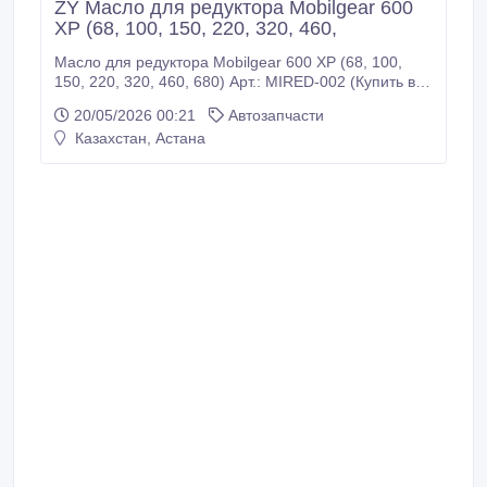
ZY Масло для редуктора Mobilgear 600
XP (68, 100, 150, 220, 320, 460,
Масло для редуктора Mobilgear 600 XP (68, 100,
150, 220, 320, 460, 680) Арт.: MIRED-002 (Купить в
Нур-Султане/Астане) MIRED-002: Описание:
20/05/2026 00:21
Автозапчасти
Редукторные масла серии Mobilgear 600 XP
Казахстан, Астана
представляют собой продукты с экстра-высокими
эксплуатационными характеристиками.
обладающие превосходными противозадирными
свойствами.