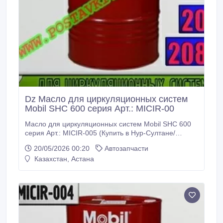
Dz Масло для циркуляционных систем
Mobil SHC 600 серия Арт.: MICIR-00
Масло для циркуляционных систем Mobil SHC 600
серия Арт.: MICIR-005 (Купить в Нур-Султане/
Астане) MICIR-005: Описание: Смазочные
20/05/2026 00:20
Автозапчасти
материалы серии Mobil SHC 600 представляют
Казахстан, Астана
собой масла для редукторов и подшипников с
высочайшими эксплуатационными
характеристиками, предназначенные для
обеспечения превосходной защиты, увеличения
срока службы и бесперебойной работы
оборудования.