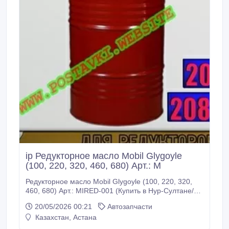
ip Редукторное масло Mobil Glygoyle
(100, 220, 320, 460, 680) Арт.: M
Редукторное масло Mobil Glygoyle (100, 220, 320,
460, 680) Арт.: MIRED-001 (Купить в Нур-Султане/
Астане) MIRED-001: Описание: Серия смазочных
20/05/2026 00:21
Автозапчасти
материалов Mobil Glygoyle Series представляет
Казахстан, Астана
собой масла с высочайшими рабочими
характеристиками, разработанные для применения