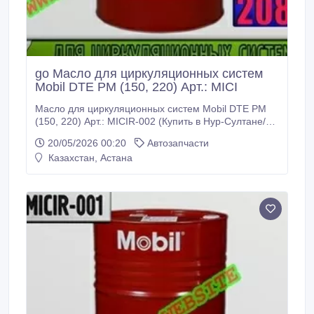
go Масло для циркуляционных систем
Mobil DTE PM (150, 220) Арт.: MICI
Масло для циркуляционных систем Mobil DTE PM
(150, 220) Арт.: MICIR-002 (Купить в Нур-Султане/
Астане) MICIR-002: Описание: Продукты серии
20/05/2026 00:20
Автозапчасти
Mobil DTE РМ - это высококачественные смазочные
Казахстан, Астана
материалы с превосходными эксплуатационными
характеристиками, специально разработанные для
циркуляционных систем бумагоделательных
машин.