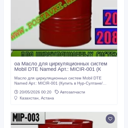
oa Масло для циркуляционных систем
Mobil DTE Named Арт.: MICIR-001 (К
Масло для циркуляционных систем Mobil DTE
Named Арт.: MICIR-001 (Купить в Нур-Султане/
Астане) MICIR-001: Описание: Смазочные
20/05/2026 00:20
Автозапчасти
материалы серии Mobil DTE Named -
Казахстан, Астана
циркуляционные масла с очень высокими
эксплуатационными свойствами, разработанные
для применения в паровых и гидротурбинах, а
также других циркуляционных системах, где
требуется продолжительный срок службы
смазочного материала.