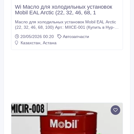
Wi Масло для холодильных установок
Mobil EAL Arctic (22, 32, 46, 68, 1
Масло для холодильных установок Mobil EAL Arctic
(22, 32, 46, 68, 100) Арт.: MIICE-001 (Купить в Нур-
Султане/Астане) MIICE-001: Описание: Масла
20/05/2026 00:20
Автозапчасти
серии Mobil EAL Arctic представляют собой
Казахстан, Астана
высокоэффективные, экологически безвредные,
полностью синтетические продукты, специально
предназначенные для смазки компрессоров и
систем холодильных машин, в которых
применяются HFC хладагенты, не вызывающие
разрушения озонового слоя (HFC - это не
содержащие хлора продукты, которые на мировом
рынке заменяют хлорсодержащие хладагенты).