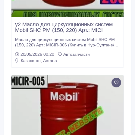
y2 Масло для циркуляционных систем
Mobil SHC PM (150, 220) Арт.: MICI
Масло для циркуляционных систем Mobil SHC PM
(150, 220) Арт.: MICIR-006 (Купить в Нур-Султане/
Астане) MICIR-006: Описание: Mobil SHC PM -
20/05/2026 00:20
Автозапчасти
серия специальных высококачественных масел для
Казахстан, Астана
смазки в широком диапазоне рабочих температур
зубчатых передач и подшипников в циркуляционных
системах высоконагруженных бумагоделательных
машин, когда использование обычных минеральных
масел при высоких рабочих температурах может
привести к потемнению и сокращению срока
службы масла, образованию отложений и
сокращению срока службы фильтров.