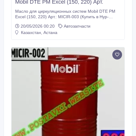
Mobil DTE PM Excel (150, 220) Арт.
Масло для циркуляционных систем Mobil DTE PM
Excel (150, 220) Арт.: MICIR-003 (Купить в Нур-
Султане/Астане) MICIR-003: Описание: Mobil DTE™
20/05/2026 00:20
Автозапчасти
PM Excel Series – это многофункциональные масла,
Казахстан, Астана
которые предназначены для применения в мокрой
и сухой частях, прессовой части и циркуляционной
системе смазывания каландров бумагоделательных
машин.