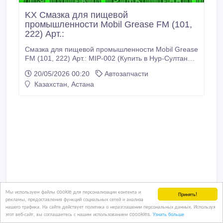
KX Смазка для пищевой
промышленности Mobil Grease FM (101,
222) Арт.:
Смазка для пищевой промышленности Mobil Grease
FM (101, 222) Арт.: MIP-002 (Купить в Нур-Султане/
Астане) MIP-002: Описание: Mobil Grease FM 101 и
20/05/2026 00:20
Автозапчасти
FM 222 представляют собой многоцелевые
Казахстан, Астана
продукты с высоким уровнем эксплутационных
свойств, специально разработанные для смазки
оборудования пищевой промышленности.
Мы используем файлы cookie для персонализации контента и
Принять!
рекламы, предоставления функций социальных сетей и анализа
нашего трафика. На сайте действует политика о неразглашении персональных данных. Используя
этот веб-сайт, вы соглашаетесь с нашим использованием coookies.
Узнать больше