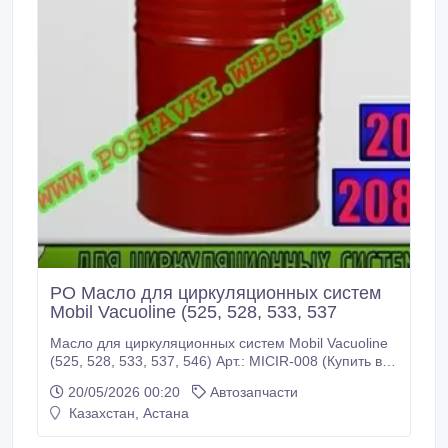
PO Масло для циркуляционных систем
Mobil Vacuoline (525, 528, 533, 537
Масло для циркуляционных систем Mobil Vacuoline
(525, 528, 533, 537, 546) Арт.: MICIR-008 (Купить в
Нур-Султане/Астане) MICIR-008: Описание: Масла
20/05/2026 00:20
Автозапчасти
серии Mobil Vacuoline 500 представляют собой
Казахстан, Астана
высокоэффективные циркуляционные масла для
тяжелых условий эксплуатации, специально