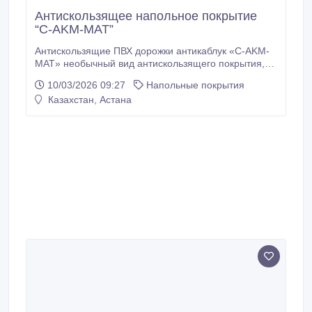
Антискользящее напольное покрытие
“C-AKM-MAT”
Антискользящие ПВХ дорожки антикаблук «C-AKM-
MAT» необычный вид антискользящего покрытия,
на вспененную ПВХ основу наносят крошку мелкой
10/03/2026 09:27
Напольные покрытия
фракции также из ПВХ, получается единое
Казахстан, Астана
рулонное покрытие из ПВХ. Сплошная структура не
позволяет застревать женским шпилькам и
каблукам. Температурный диапазон использования
от -40°С до +60°С.