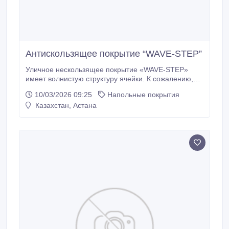
Антискользящее покрытие “WAVE-STEP”
Уличное нескользящее покрытие «WAVE-STEP»
имеет волнистую структуру ячейки. К сожалению,
придверные коврики «WAVE-STEP» не безопасны
10/03/2026 09:25
Напольные покрытия
для женских каблуков. Напольное грязезащитное
Казахстан, Астана
покрытие «WAVE-STEP» не скользит на скользких
поверхностях, мраморе, кафеле и керамической
плитке. Антискользящие коврики на крыльцо
«WAVE-STEP» еще и отлично справляются с
грязью, счищая ее с подошв обуви приходящих
посетителей.