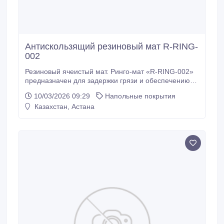
Антискользящий резиновый мат R-RING-
002
Резиновый ячеистый мат. Ринго-мат «R-RING-002»
предназначен для задержки грязи и обеспечению
устойчивой поверхности. Антискользящие свойства
10/03/2026 09:29
Напольные покрытия
позволяют резиновому коврику не скользить на
Казахстан, Астана
кафеле, мраморе и граните. Резиновый ячеистый
мат. Ринго-мат «R-RING-002» останавливает грязь и
мокрый снег, собирая их в своих объемных ячейках.