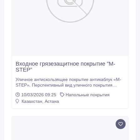
Входное грязезащитное покрытие ”M-
STEP”
Уличное антискользящее покрытие антикаблук «M-
STEP». Перспективный вид уличного покрытия
антикаблук «M-STEP» имеет очень плотную
10/03/2026 09:25
Напольные покрытия
структуру модуля, которая не позволяет застревать
Казахстан, Астана
женским шпилькам и каблукам. Антискользящие
дорожки антикаблук «M-STEP» имеет богатую
цветовую гамму возможную к поставке..