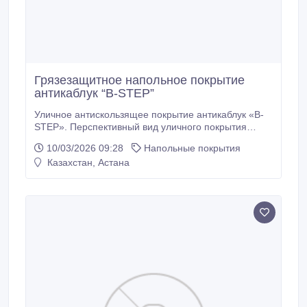
Грязезащитное напольное покрытие
антикаблук “B-STEP”
Уличное антискользящее покрытие антикаблук «B-
STEP». Перспективный вид уличного покрытия
антикаблук «B-STEP» имеет очень плотную
10/03/2026 09:28
Напольные покрытия
структуру модуля, которая не позволяет застревать
Казахстан, Астана
женским шпилькам и каблукам. Антискользящие
дорожки антикаблук «B-STEP» имеет богатую
цветовую гамму возможную к поставке..