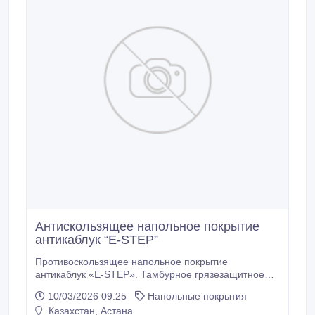
Антискользящее напольное покрытие
антикаблук “E-STEP”
Противоскользящее напольное покрытие
антикаблук «E-STEP». Тамбурное грязезащитное
покрытие для укладки по всей площади тамбура.
10/03/2026 09:25
Напольные покрытия
Напольное покрытие антикаблук «E-STEP»
Казахстан, Астана
эффективно справляется с остановкой грязи на