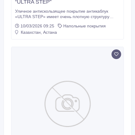
“ULTRA STEP”
Уличное антискользящее покрытие антикаблук
«ULTRA STEP» имеет очень плотную структуру
модуля, которая не позволяет застревать женским
10/03/2026 09:25
Напольные покрытия
шпилькам и каблукам. Изготовлено покрытие
Казахстан, Астана
«ULTRA STEP» из жесткой пластмассы, поэтому это
покрытие является стационарным, т.е. несъемным.
Антискользящие модули «ULTRA STEP» сочетают в
себе три эффективных грязезащитных поверхности
– это скребок, шипы и 3х рядная счет.