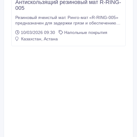
Антискользящий резиновый мат R-RING-
005
Резиновый ячеистый мат. Ринго-мат «R-RING-005»
предназначен для задержки грязи и обеспечению
устойчивой поверхности. Антискользящие свойства
10/03/2026 09:30
Напольные покрытия
позволяют резиновому коврику не скользить на
Казахстан, Астана
кафеле, мраморе и граните. Резиновый ячеистый
мат. Ринго-мат «R-RING-005» останавливает грязь и
мокрый снег, собирая их в своих объемных ячейках.