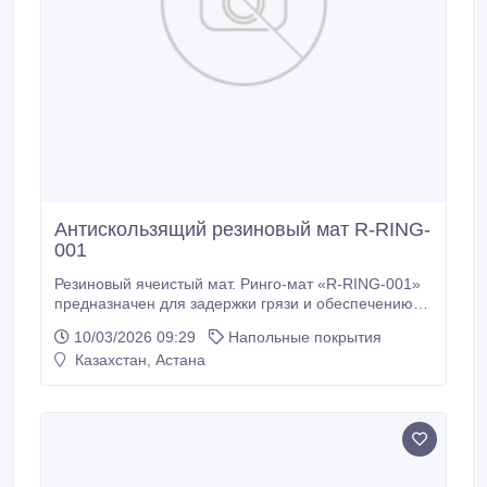
Антискользящий резиновый мат R-RING-
001
Резиновый ячеистый мат. Ринго-мат «R-RING-001»
предназначен для задержки грязи и обеспечению
устойчивой поверхности. Антискользящие свойства
10/03/2026 09:29
Напольные покрытия
позволяют резиновому коврику не скользить на
Казахстан, Астана
кафеле, мраморе и граните. Резиновый ячеистый
мат. Ринго-мат «R-RING-001» останавливает грязь и
мокрый снег, собирая их в своих объемных ячейках.