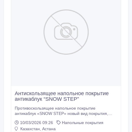
Антискользящее напольное покрытие
антикаблук “SNOW STEP”
Противоскользящее напольное покрытие
антикаблук «SNOW STEP» новый вид покрытия,
благодаря своей разряженной структуре не
10/03/2026 09:26
Напольные покрытия
позволяет застревать женским шпилькам и
Казахстан, Астана
каблукам. Антискользящее покрытие антикаблук