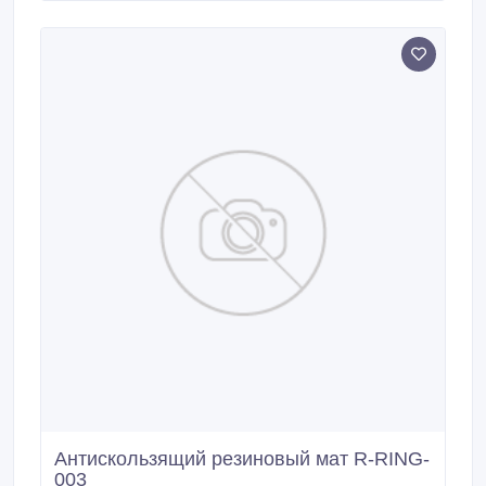
мокрый снег, собирая их в своих объемных ячейках.
Антискользящий резиновый мат R-RING-
003