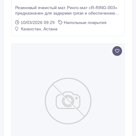
Резиновый ячеистый мат. Ринго-мат «R-RING-003»
предназначен для задержки грязи и обеспечению
устойчивой поверхности. Антискользящие свойства
10/03/2026 09:29
Напольные покрытия
позволяют резиновому коврику не скользить на
Казахстан, Астана
кафеле, мраморе и граните. Резиновый ячеистый
мат. Ринго-мат «R-RING-003» останавливает грязь и
мокрый снег, собирая их в своих объемных ячейках.