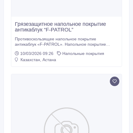
Грязезащитное напольное покрытие
антикаблук “F-PATROL”
Противоскользящее напольное покрытие
антикаблук «F-PATROL». Напольное покрытие
антикаблук «F-PATROL»эффективно справляется с
10/03/2026 09:26
Напольные покрытия
остановкой грязи на входе в помещение.
Казахстан, Астана
Напольное покрытие антикаблук «F-PATROL»
обеспечивает устойчивость на скользких
поверхностях, мраморе, кафеле и керамической
плитке. Противоскользящее напольное покрытие
антикаблук «F-PATROL» изготовлено из
качественного ПВХ, это эластичный материал,
который часто путают с резиновыми ковриками на
крыльцо и резиновыми дорожками.