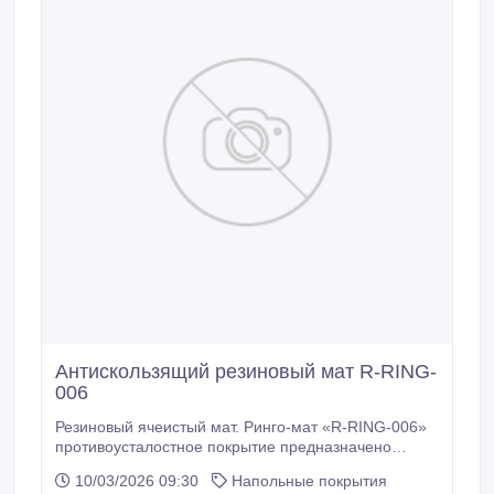
Антискользящий резиновый мат R-RING-
006
Резиновый ячеистый мат. Ринго-мат «R-RING-006»
противоусталостное покрытие предназначено
использовать там, где люди работают стоя:
10/03/2026 09:30
Напольные покрытия
конвейерные линии, бары, ресепшн и т.п. Покрытие