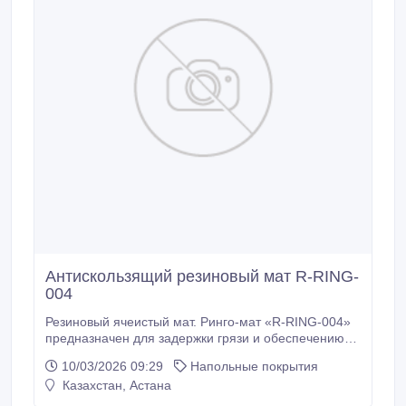
Антискользящий резиновый мат R-RING-
004
Резиновый ячеистый мат. Ринго-мат «R-RING-004»
предназначен для задержки грязи и обеспечению
устойчивой поверхности. Антискользящие свойства
10/03/2026 09:29
Напольные покрытия
позволяют резиновому коврику не скользить на
Казахстан, Астана
кафеле, мраморе и граните. Резиновый ячеистый
мат. Ринго-мат «R-RING-004» останавливает грязь и