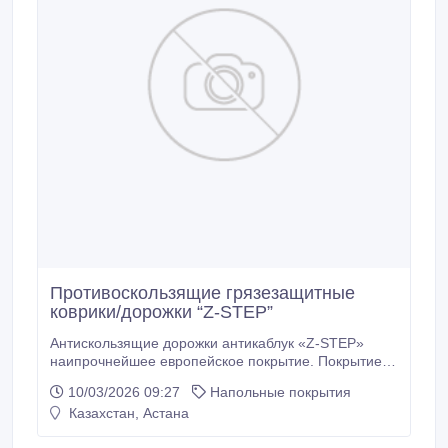
Противоскользящие грязезащитные
коврики/дорожки “Z-STEP”
Антискользящие дорожки антикаблук «Z-STEP»
наипрочнейшее европейское покрытие. Покрытие
«Z-STEP», обладает превосходным качеством,
10/03/2026 09:27
Напольные покрытия
непревзойденной износостойкостью, с очень
Казахстан, Астана
плотной структурой не позволяющей застревать
женским каблукам. Долгие годы эксплуатации