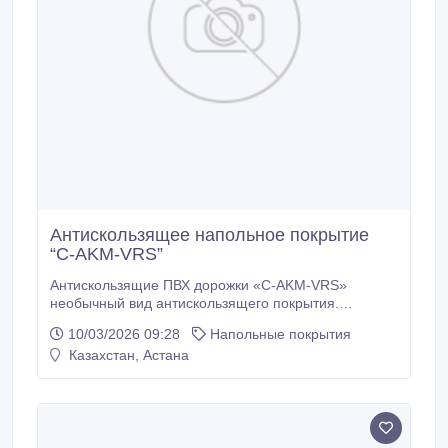
Антискользящее напольное покрытие
“C-AKM-VRS”
Антискользящие ПВХ дорожки «C-AKM-VRS»
необычный вид антискользящего покрытия.
Покрытие может использоваться во влажных
10/03/2026 09:28
Напольные покрытия
помещениях, таких как зоны вокруг бассейнов,
Казахстан, Астана
душевые и раздевалки. Разряженная структура не
позволяет застревать женским шпилькам и
каблукам. Температурный диапазон использования
от -40°С до +60°С.