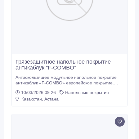
Грязезащитное напольное покрытие
антикаблук “F-COMBO”
Антискользящее модульное напольное покрытие
антикаблук «F-COMBO» европейское покрытие.
Антискользящее покрытие антикаблук «F-COMBO»
10/03/2026 09:26
Напольные покрытия
имеет вертикальные замки, которые не позволяют
Казахстан, Астана
покрытию «расползаться» на морозе. Напольное
грязезащитное покрытие «F-COMBO» не скользит
на скользких поверхностях, мраморе, кафеле и
керамической плитке.