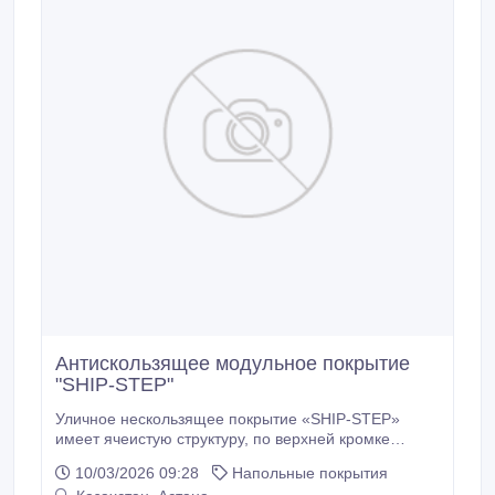
Антискользящее модульное покрытие
"SHIP-STEP"
Уличное нескользящее покрытие «SHIP-STEP»
имеет ячеистую структуру, по верхней кромке
ячейки расположены шипы. К сожалению,
10/03/2026 09:28
Напольные покрытия
придверные коврики «SHIP-STEP» не безопасны