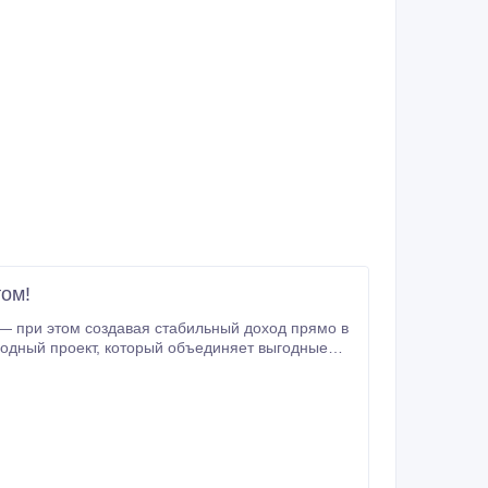
том!
ность выстроить систему пассивного дохода,