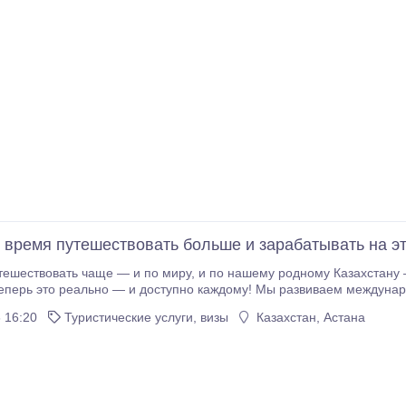
, время путешествовать больше и зарабатывать на э
по миру, и по нашему родному Казахстану — при этом создавая стабильный доход прямо в
с возможностью дополнительного дохода Что тебя ждёт: ✔️ Возмож
 16:20
Туристические услуги, визы
Казахстан, Астана
которая приносит деньги, даже когда ты отдыхаешь.