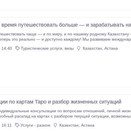
, время путешествовать больше — и зарабатывать на
по миру, и по нашему родному Казахстану — при этом создавая стабильный доход прямо в
с возможностью дополнительного дохода Что тебя ждёт: ✔️ Возмож
 14:40
Туристические услуги, визы
Казахстан, Астана
которая приносит деньги, даже когда ты отдыхаешь.
ции по картам Таро и разбор жизненных ситуаций
ные консультации по вопросам отношений, личной жизни, финансов и важных жизненных решений.
склад на картах с разбором текущей ситуации, возможных причин происходящего и вариантов
я событий. Помогаю лучше понять обстоятельства, увидеть скрытые моменты и найти наиболее
 16:11
Услуги - разное
Казахстан, Астана
решение.