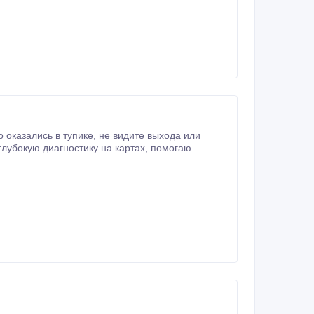
ую диагностику на картах, помогаю
увидеть истинную картину происходящего и найти верное решение. Работаю деликатно, конфиденциально и с полной отдачей.