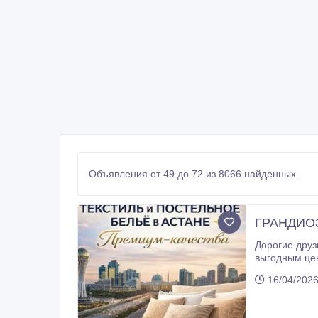
Объявления от 49 до 72 из 8066 найденных.
ГРАНДИО
Дорогие друзья! У нас стартовали большие скидки на постельные принадлежности и текстиль. Л
выгодным ценам! ✔ Постельное бельё ✔ Пледы и одеяла ✔ Подушки ✔ И многое другое Работа
16/04/2026