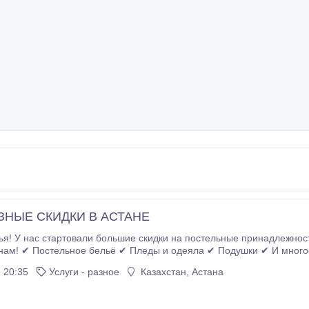
ЗНЫЕ СКИДКИ В АСТАНЕ
ЮКС-качество по самым
ем в розницу и оптом г. Астана,
ТД «Артём» 2 этаж, бутик 150 +7 702 703 17 71 (WhatsApp) Instagram: https://
 20:35
Услуги - разное
Казахстан, Астана