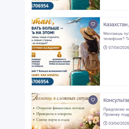
Казахстан
Мечтаешь путешествовать чаще — и 
телефоне? Теперь это реально — и доступно каждому! Мы развиваем международный проект, который объединяет выгодные
путешествия 
07/04/2026
Консульта
Предлагаю индивидуаль
Провожу подробный ра
дальнейшего развити
03/04/2026
подходящее 