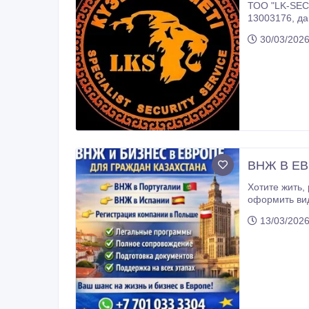
ТОО "LK-SECURI
30/03/2026
ВНЖ В Е
Хотите жить, работать или вести бизнес в Европе? Мы Консалтинговая компания - «SUNNY GOLD Consult» поможем вам
оформить вид на житель
в Португалии
13/03/2026
ВНЖ в Испан
Регистрация 
выбирают на
Индивидуальный
европейскому