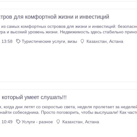
остров для комфортной жизни и инвестиций
самых комфортных островов для жизни и инвестиций: безопасность, круглогодичное лето, р
ра и высокий уровень жизни. Недвижимость здесь стабильно принос
 13:58
Туристические услуги, визы
Казахстан, Астана
м работы на рынке.
 который умеет слушать!!!
ловек не имеет
, чтобы выслушали! Как часто нам этого не хватает! Подруги, друзья, жены,
мужья не всегда могут просто выслушать, не осуждая и без претензий.
 10:49
Услуги - разное
Казахстан, Астана