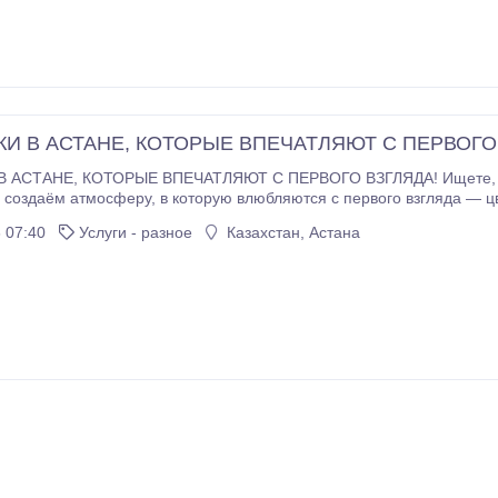
И В АСТАНЕ, КОТОРЫЕ ВПЕЧАТЛЯЮТ С ПЕРВОГО
щете, как красиво поздравить, удивить или оформить
 07:40
Услуги - разное
Казахстан, Астана
достями * Оформление для свиданий, признаний, дней рождения и торжеств * Композиции
дый букет — это не просто подарок, а эмоция, которую запомнят ШАРЫ И
Гелиевые шары с обработкой для долгого полёта * Фольгированные шары, цифры,
льным оформлением *
, свадеб, выписок * Фотозоны и праздничный декор под ключ Мы создаём не
строение праздника ПОЧЕМУ ВЫБИРАЮТ НАС? ✔ Индивидуальный подход к каждому заказу ✔
Быстрое оформление и внимание к деталям ✔ Работаем для вашего настроения и
впечатлений Адреса в г.