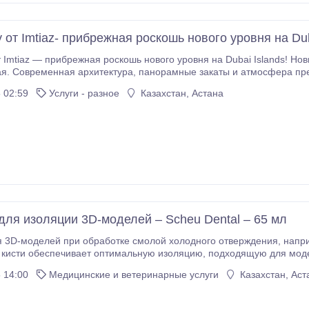
 от Imtiaz- прибрежная роскошь нового уровня на Dub
т Imtiaz — прибрежная роскошь нового уровня на Dubai Islands! Но
дый день! Полностью
• Просторные террасы • Дизайнерская отделка • Вид на море и город Старт от
 02:59
Услуги - разное
Казахстан, Астана
 Джакузи и зоны отдыха у
менный фитнес-зал • Детская площадка • Зоны барбекю и зелёные
й план: • Всего 20% при бронировании • Остаток — в рассрочку до 2027 года Идеал
проживания, сдачи в аренду или инвестиций на раннем этапе! Юниты быст
для изоляции 3D-моделей – Scheu Dental – 65 мл
елей при обработке смолой холодного отверждения, например STEADY-RESIN S. Нанесение с помощью
 14:00
Медицинские и ветеринарные услуги
Казахстан, Аст