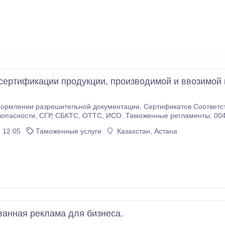
 сертификации продукции, производимой и ввозимой
ительной документации, Сертификатов Соответствия, Деклараций соответствия, сертификатов
ты: 004, 010, 017, 009, 043, 018, 012, 031, 032, 016, 007,
товая техника /Косметика / Детские игрушки / Взрослая и Детская 
 12:05
Таможенные услуги
Казахстан, Астана
пецтехника, автомобиль / электроскутеры / Газовое оборудование / Пища (молочная, мясная,
 / Взрывозащищенное оборудование / Мебель и многое другое.
ванная реклама для бизнеса.