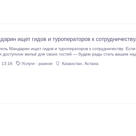
дарин ищет гидов и туроператоров к сотрудничеству
ель Мандарин ищет гидов и туроператоров к сотрудничеству: Если
ступное жильё для своих гостей — будем рады стать вашим надежным партнёром!
ожение — в шаговой доступности от главных достопримечательностей Еревана, р
 13:16
Услуги - разное
Казахстан, Астана
а * 10 Чистые и уютные номера по доступным ценам * Завтрак ко
ый подход к каждому гостю * Гибкие условия сотрудничества и па
мещённого туриста Будем рады обсудить подробности сотрудничества и предложить лучшие
условия для в