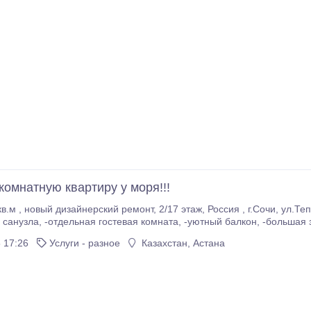
комнатную квартиру у моря!!!
я, д.79 ЖК «Министерские озёра» -2
ольшая зона хранения на кухне Находится в одном из
самых экологически чистых районов Сочи, в окружении гор и лес
 17:26
Услуги - разное
Казахстан, Астана