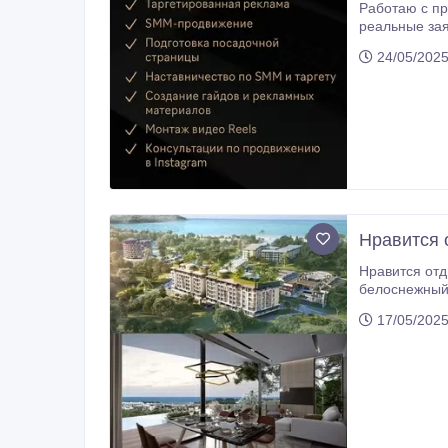
Работаю с предпри
реальные зая
вашей целево
24/05/2025
связь ⸻ С кем работаю
Нравится 
Нравится отдыхать н
белоснежный песок. Это
опытом работ
17/05/2025
горячими предложениям