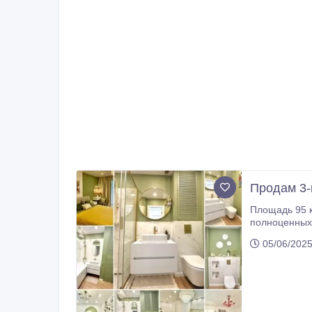
Продам 3-
Площадь 95 кв.м , новый дизайнерский ремонт, 2/17 этаж, Россия , г.Сочи, ул.Теплична
полноценных санузла, -отдельная гостевая комната, -уютный балкон, -б
05/06/2025