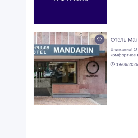
Отель Ман
Внимание! От
комфортное и до
Выгодное распол
19/06/2025
центре город
индивидуальн
вознаграждение за каждого раз