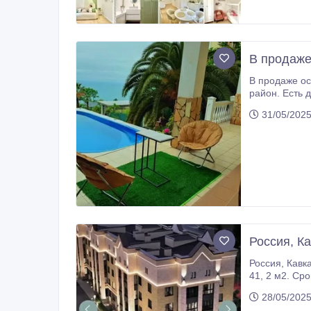
В продаже
В продаже ос
район. Есть другие предлож
дополнительн
31/05/2025
Россия, К
Россия, Кавказ , город- курорт Ессентуки. Продаются квартиры в новом ЖК: 6 корпусов 4х этажных домов. Площадь квартир от
41, 2 м2. Срок сдачи конец 2025 года. Квартиры продаются с отделкой Вайт Бок
белой гипсовой штукатуркой, выровненный пол с подог
28/05/2025
входная двер