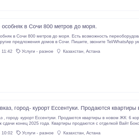
 особняк в Сочи 800 метров до моря.
обняк в Сочи 800 метров до моря. Есть возможность переоборудов
ения домов в Сочи. Пишите, звоните ‪Tel/WhatsApp указан в контактах. Отправлю по запросу
ые фото и видео. t.me/sochinedvigimost6.
 11:42
Услуги - разное
Казахстан, Астана
авказ, город- курорт Ессентуки. Продаются квартиры
с: Индивидуальное отопление, стены выровнены
ревом в общих зонах (кухня, санузел, прихожая, балкон) надежная
 10:02
Услуги - разное
Казахстан, Астана
ь.