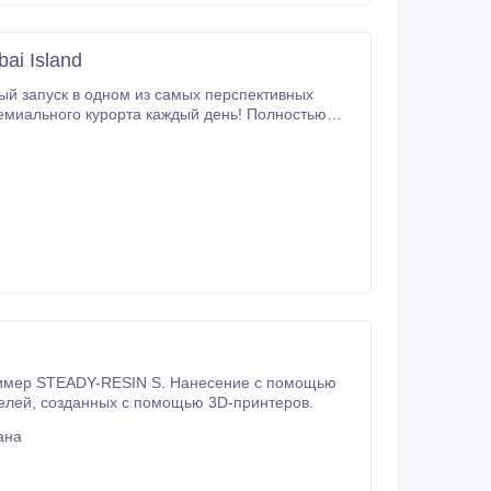
ai Island
вый запуск в одном из самых перспективных
 сады • Клубная зона и приватная атмосфера
ьно подойдёт для
ро разбирают — успей забронировать лучшее! t.
прилагаемой кисти обеспечивает оптимальную изоляцию, подходящую для моделей, созданных с помощью 3D-принтеров.
ана