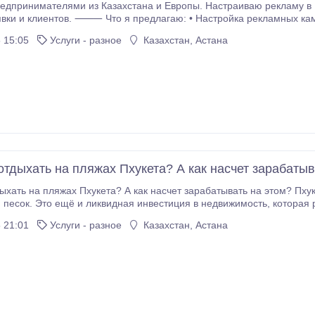
нимателями из Казахстана и Европы. Настраиваю рекламу в Instagram, Facebook, Тик Ток, что
вки и клиентов. ⸻ Что я предлагаю: • Настройка рекламных кам
й аудитории • Подбор креативов и текстов • Ведение и оптимизаци
 15:05
Услуги - разное
Казахстан, Астана
: • Малый и средний бизнес • Услуги, онлайн-школы, магазины, локальные компании •
отдыхать на пляжах Пхукета? А как насчет зарабатыв
а пляжах Пхукета? А как насчет зарабатывать на этом? Пхукет — это не только лазурное море и
 ещё и ликвидная инвестиция в недвижимость, которая работает на вас. Команда Vera Visio с 17-летним
ы на рынке недвижимости в Таиланде приезжает лично на междун
 21:01
Услуги - разное
Казахстан, Астана
и и достоверной информацией о лучших объектах 29 и 30 мая в Radisson Blu Hotel, Астана Приходите к
нам на стенд С1! Что мы предлагаем? - Недвижимость в полную собственно