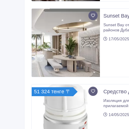
Sunset Bay
Sunset Bay о
районов Дубая. Современная архитектура, панорамные закаты и атмосфера премиального курорта каж
меблированные апартаменты с 1, 2 и 3 спальнями 
17/05/2025
всего $525, 000! Роскошная инфраструктура для жизни и инвестиций: • Бескрайний бассейн на крыше •
воды • Совре
Гибкий платёжны
51 324 тенге 〒
Средство 
Изоляция для 3D-мод
14/05/2025