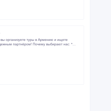
.
 вы организуете туры в Армению и ищете
 Почему выбирают нас: *
асположенный в самом
нтинентальный * Тёплая семейная атмосфера и
ртнёрские тарифы * Комиссионное
ашего бизнеса! Связаться с нами: WhatsApp указан в контактах mandarinyerevan@gmail.