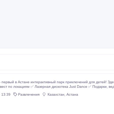
ервый в Астане интерактивный парк приключений для детей! Здес
локациям ✅ Лазерная дискотека Just Dance ✅ Подарки, ведущие, эмоции! ✅ Подходит для детей от 4 до 13
 13:39
Развлечения
Казахстан, Астана