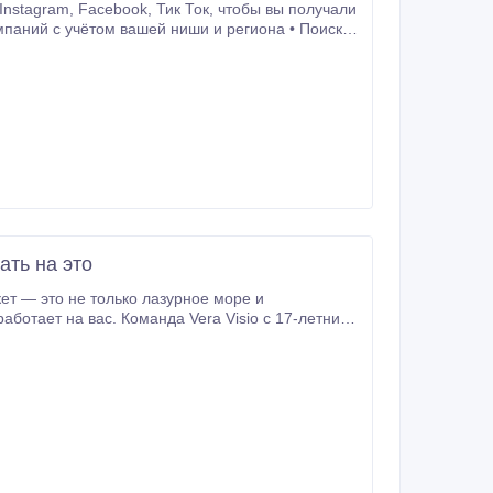
бы вы получали
паний с учётом вашей ниши и региона • Поиск
я рекламы • Регулярная отчётность и обратная
Предприниматели, которые хотят стабильный поток клиентов ⸻ О себе: Я — Мария Вербицкая, таргетолог.
ать на это
ародную выставку недвижимости в Астану — c
сть — без скрытых условий.