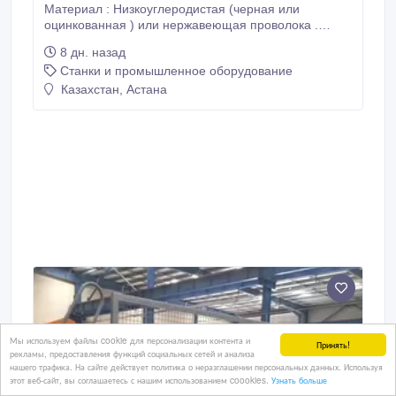
Материал : Низкоуглеродистая (черная или
оцинкованная ) или нержавеющая проволока .
Машина имеет закрытая правильная система ,
8 дн. назад
вертикальная коробка передач , и
Станки и промышленное оборудование
электромагнитное бесступенчатное регулирование
скорости . Можно получить ячейки крепкими и
Казахстан, Астана
ровными.Сварка контролируется трёхфазным
электроном и электроэнергией.
Мы используем файлы cookie для персонализации контента и
Принять!
рекламы, предоставления функций социальных сетей и анализа
нашего трафика. На сайте действует политика о неразглашении персональных данных. Используя
этот веб-сайт, вы соглашаетесь с нашим использованием coookies.
Узнать больше