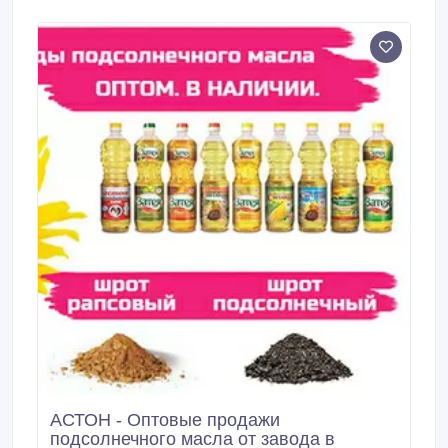
сам выключается ✅ Ноутбук сильно шумит и
перегревается ✅ Чистка системы охлаждения и
замена термопасты ✅ Установка и настройка
Windows 10/11 ✅ Установка драйверов и программ
✅ Замена SSD, HDD, оперативной памяти и других
комплектующих ✅ Ускорение работы компьютера ✅
Настройка интернета, Wi-Fi, принтеров и
периферии • Перед началом работ провожу
диагностику и объясняю причину неисправности.
АСТОН - Оптовые продажи
подсолнечного масла от завода в