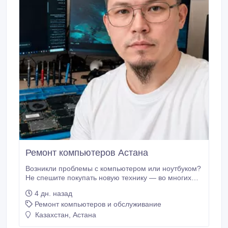
Ремонт компьютеров Астана
Возникли проблемы с компьютером или ноутбуком?
Не спешите покупать новую технику — во многих
случаях проблему можно решить значительно
4 дн. назад
дешевле. Оказываю услуги по диагностике,
Ремонт компьютеров и обслуживание
обслуживанию и ремонту компьютеров и ноутбуков.
Что могу помочь сделать: ✅ Диагностика
Казахстан, Астана
неисправностей ✅ Компьютер не включается или