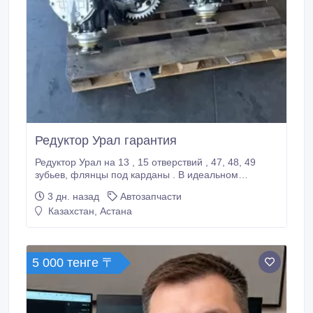
Редуктор Урал гарантия
Редуктор Урал на 13 , 15 отверствий , 47, 48, 49
зубьев, флянцы под карданы . В идеальном
состоянии , кап ремонт , новые комплектующие ,
3 дн. назад
Автозапчасти
три месяца гарантии в наличии, быстро отгружу 48
Казахстан, Астана
000 р.
5 000 тенге 〒