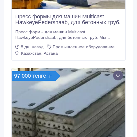
Пресс формы для машин Multicast
HawkeyePedershaab, для бетонных труб.
Пресс формы для машин Multicast
HawkeyePedershaab, для бетонных труб. Мы
предлагаем формы для производства бетонных
8 дн. назад
Промышленное оборудование
труб на оборудования компании Afinitas –
Казахстан, Астана
HawkeyePedershaab. Формы для любых моделей
производителя, в том числе выпущенные ранее, 20
и более лет. Формы для труб производятся по
техническому заданию и размерам покупателя.
97 000 тенге 〒