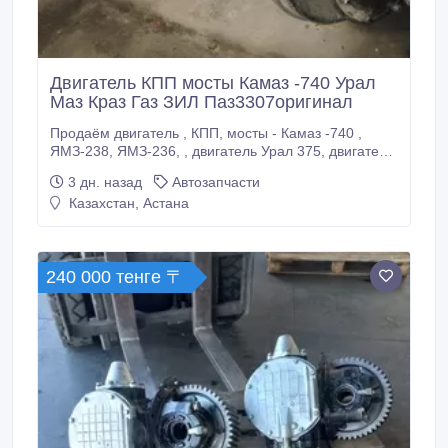
Двигатель КПП мосты Камаз -740 Урал
Маз Краз Газ ЗИЛ Паз3307оригинал
Продаём двигатель , КПП, мосты - Камаз -740 ,
ЯМЗ-238, ЯМЗ-236, , двигатель Урал 375, двигатель
на комбайн ЯМЗ-236 дк2 и др. модификации ,
3 дн. назад
Автозапчасти
двигатель Зил и Газ на автомобили Зил-130 , Зил
Казахстан, Астана
-131 , Газ 53 , Газ-66 и автобус Паз 3307 , а также
Д-245 , А-41 . Все агрегаты с военного хранения с
ЗИПа и снятые с малопробежной техники и техники
с хранения , гарантия .
240 000 тенге 〒