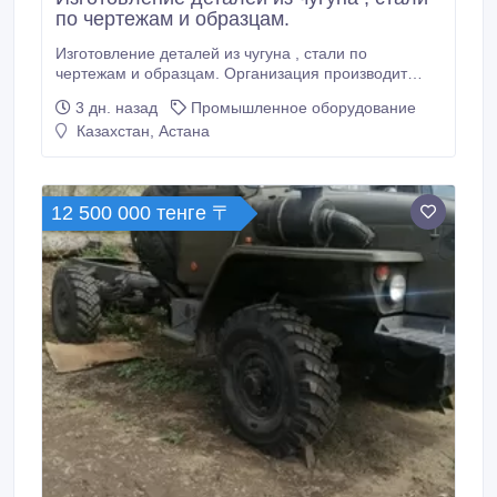
по чертежам и образцам.
Изготовление деталей из чугуна , стали по
чертежам и образцам. Организация производит
литье , токарные и фрезерные работы , Изготовим -
3 дн. назад
Промышленное оборудование
втулки , гайки , крепления , подкаты , звездочки ,
Казахстан, Астана
щетки , цепи , звенья транспортеров и в сборе
прочее для коммунальной техники и элеваторов ,
изготовление как штучно так и партиями.
12 500 000 тенге 〒