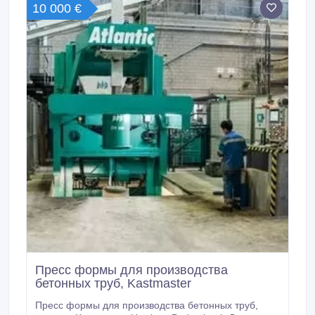
10 000 €
генераторными установками единичной мощностью
от 1.
Пресс формы для производства
бетонных труб, Kastmaster
Пресс формы для производства бетонных труб,