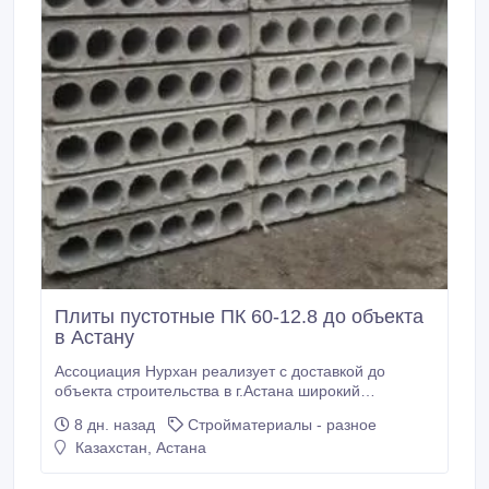
Плиты пустотные ПК 60-12.8 до объекта
в Астану
Ассоциация Нурхан реализует с доставкой до
объекта строительства в г.Астана широкий
ассортимент Плит перекрытия многопустотных, в
8 дн. назад
Стройматериалы - разное
т.ч.: ПК 60-12-8 (1190*5980*220) m=2, 10т. ПК 60-15-
Казахстан, Астана
8 (1490*5980*220) m=2, 80т. ПК 63-12-8
(1190*6280*220) m=2, 20т. ПК 63-15-8