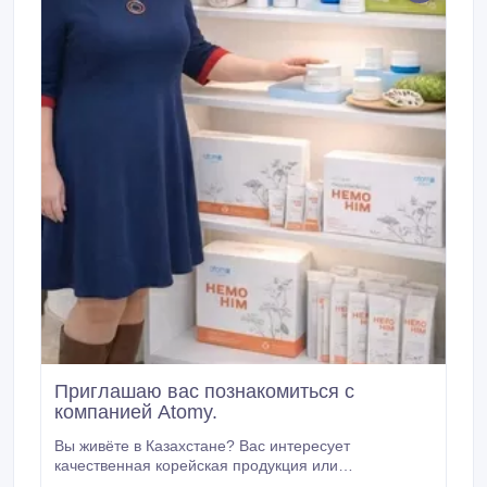
поддержка ПОЧЕМУ TECO? ✔️ Современные
инженерные решения ✔️ Прочная и долговечная
конструкция ✔️ Максимальная защита зерна ✔️
Высокая надежность эксплуатации ✔️ Быстрые
сроки производства и поставки WHATSAPP /
ТЕЛЕФОН 90 535 065 81 35 7 707 791 6607 www.
Приглашаю вас познакомиться с
компанией Atomy.
Вы живёте в Казахстане? Вас интересует
качественная корейская продукция или
возможность дополнительного дохода? Приглашаю