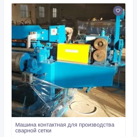
(1490*6280*220) m=2, 95т. ПК 72-12-8
(1190*7180*220) m=2, 53т.
Машина контактная для производства
сварной сетки