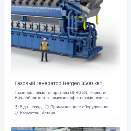
Газовый генератор Bergen 3500 квт
Газопоршневые генераторы BERGEN, Норвегия.
Низкооборотистые, высокоэффективные газовые
двигатели. Среднеоборотные газопоршневые и
8 дн. назад
Промышленное оборудование
жидкотопливные генераторные установки Bergen
Казахстан, Астана
Engines залог стабильной производительности
электроэнергии и низкой стоимости эксплуатации.
Наша Компания обеспечит Ваш бизнес надежными
решениями для производства электроэнергии,