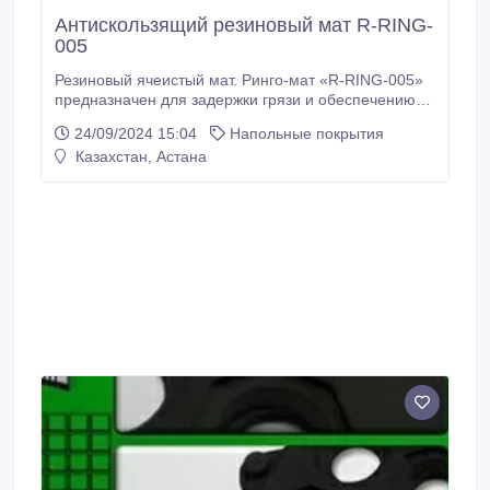
Антискользящий резиновый мат R-RING-
005
Резиновый ячеистый мат. Ринго-мат «R-RING-005»
предназначен для задержки грязи и обеспечению
устойчивой поверхности. Антискользящие свойства
24/09/2024 15:04
Напольные покрытия
позволяют резиновому коврику не скользить на
Казахстан, Астана
кафеле, мраморе и граните. Резиновый ячеистый
мат. Ринго-мат «R-RING-005» останавливает грязь и
мокрый снег, собирая их в своих объемных ячейках.