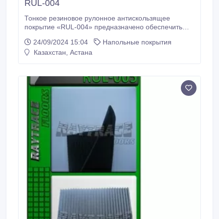
RUL-004
Тонкое резиновое рулонное антискользящее
покрытие «RUL-004» предназначено обеспечить
устойчивую поверхность на скользких участках
24/09/2024 15:04
Напольные покрытия
входных групп, крыльце и лестницах. Резиновые
Казахстан, Астана
рулоны/коврики/дорожки «RUL-004» могут
использоваться там, где низкая посадка двери не
позволяет использовать другие покрытия.