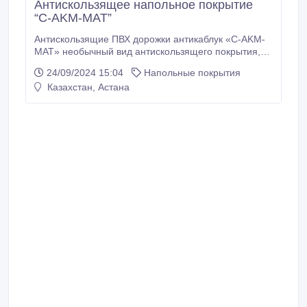
Антискользящее напольное покрытие
“C-AKM-MAT”
Антискользящие ПВХ дорожки антикаблук «C-AKM-
MAT» необычный вид антискользящего покрытия,
на вспененную ПВХ основу наносят крошку мелкой
24/09/2024 15:04
Напольные покрытия
фракции также из ПВХ, получается единое
Казахстан, Астана
рулонное покрытие из ПВХ. Сплошная структура не
позволяет застревать женским шпилькам и
каблукам. Температурный диапазон использования
от -40°С до +60°С.