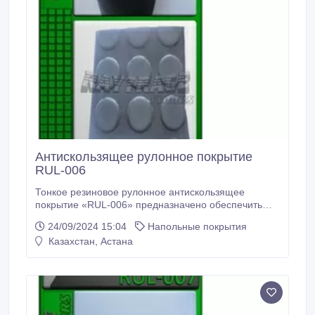
Антискользящее рулонное покрытие
RUL-006
Тонкое резиновое рулонное антискользящее
покрытие «RUL-006» предназначено обеспечить
устойчивую поверхность на скользких участках
24/09/2024 15:04
Напольные покрытия
входных групп, крыльце и лестницах. Резиновые
Казахстан, Астана
рулоны/коврики/дорожки «RUL-006» могут
использоваться там, где низкая посадка двери не
позволяет использовать другие покрытия.