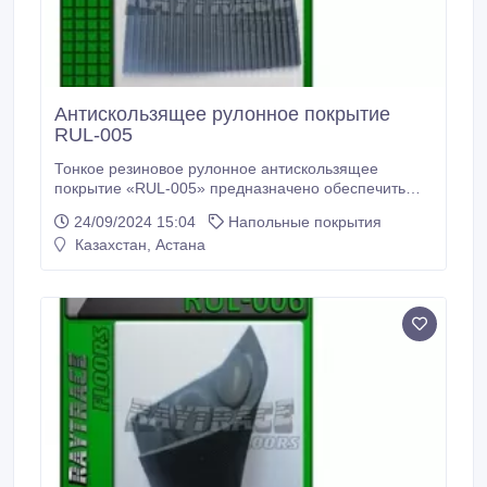
Антискользящее рулонное покрытие
RUL-005
Тонкое резиновое рулонное антискользящее
покрытие «RUL-005» предназначено обеспечить
устойчивую поверхность на скользких участках
24/09/2024 15:04
Напольные покрытия
входных групп, крыльце и лестницах. Резиновые
Казахстан, Астана
рулоны/коврики/дорожки «RUL-005» могут
использоваться там, где низкая посадка двери не
позволяет использовать другие покрытия.