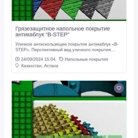
Грязезащитное напольное покрытие
антикаблук “B-STEP”
Уличное антискользящее покрытие антикаблук «B-
STEP». Перспективный вид уличного покрытия
антикаблук «B-STEP» имеет очень плотную
24/09/2024 15:04
Напольные покрытия
структуру модуля, которая не позволяет застревать
Казахстан, Астана
женским шпилькам и каблукам. Антискользящие
дорожки антикаблук «B-STEP» имеет богатую
цветовую гамму возможную к поставке..