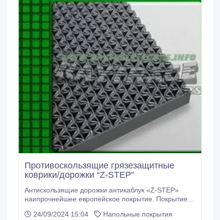
Противоскользящие грязезащитные
коврики/дорожки “Z-STEP”
Антискользящие дорожки антикаблук «Z-STEP»
наипрочнейшее европейское покрытие. Покрытие
«Z-STEP», обладает превосходным качеством,
24/09/2024 15:04
Напольные покрытия
непревзойденной износостойкостью, с очень