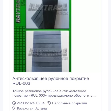
Антискользящее рулонное покрытие
RUL-003
Тонкое резиновое рулонное антискользящее
покрытие «RUL-003» предназначено обеспечить
устойчивую поверхность на скользких участках
24/09/2024 15:04
Напольные покрытия
входных групп, крыльце и лестницах. Резиновые
Казахстан, Астана
рулоны/коврики/дорожки «RUL-003» могут