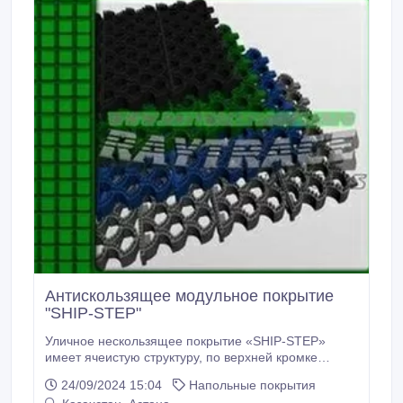
резиновыми дорожками.
Антискользящее модульное покрытие
"SHIP-STEP"
Уличное нескользящее покрытие «SHIP-STEP»
имеет ячеистую структуру, по верхней кромке
ячейки расположены шипы. К сожалению,
24/09/2024 15:04
Напольные покрытия
придверные коврики «SHIP-STEP» не безопасны