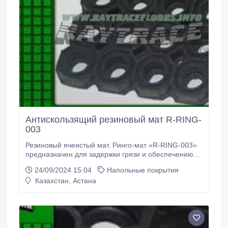
Антискользящий резиновый мат R-RING-
003
Резиновый ячеистый мат. Ринго-мат «R-RING-003»
предназначен для задержки грязи и обеспечению
устойчивой поверхности. Антискользящие свойства
24/09/2024 15:04
Напольные покрытия
позволяют резиновому коврику не скользить на
Казахстан, Астана
кафеле, мраморе и граните. Резиновый ячеистый
мат. Ринго-мат «R-RING-003» останавливает грязь и
мокрый снег, собирая их в своих объемных ячейках.