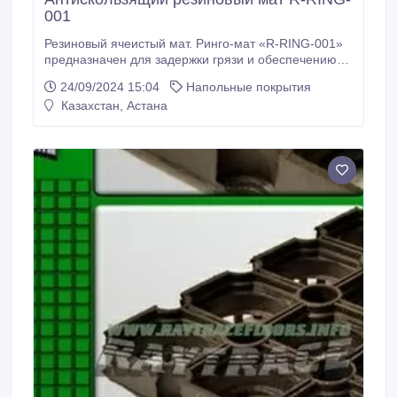
001
Резиновый ячеистый мат. Ринго-мат «R-RING-001»
предназначен для задержки грязи и обеспечению
устойчивой поверхности. Антискользящие свойства
24/09/2024 15:04
Напольные покрытия
позволяют резиновому коврику не скользить на
Казахстан, Астана
кафеле, мраморе и граните. Резиновый ячеистый
мат. Ринго-мат «R-RING-001» останавливает грязь и
мокрый снег, собирая их в своих объемных ячейках.