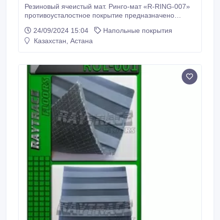
Резиновый ячеистый мат. Ринго-мат «R-RING-007»
противоусталостное покрытие предназначено
использовать там, где люди работают стоя:
24/09/2024 15:04
Напольные покрытия
конвейерные линии, бары, ресепшн и т.п. Покрытие
Казахстан, Астана
обеспечивает мягкую, упругую поверхность, что
позволяет сбросить нагрузку на ноги..