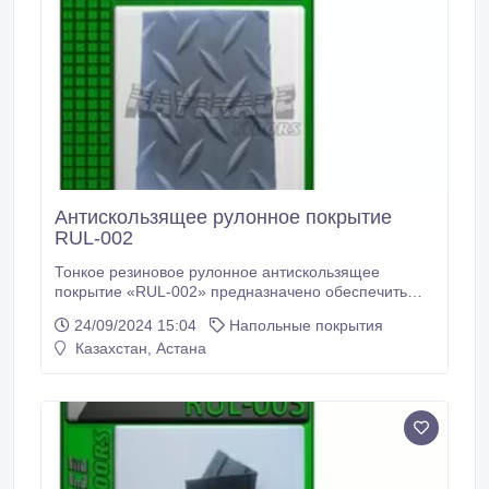
Антискользящее рулонное покрытие
RUL-002
Тонкое резиновое рулонное антискользящее
покрытие «RUL-002» предназначено обеспечить
устойчивую поверхность на скользких участках
24/09/2024 15:04
Напольные покрытия
входных групп, крыльце и лестницах. Резиновые
Казахстан, Астана
рулоны/коврики/дорожки «RUL-002» могут
использоваться там, где низкая посадка двери не
позволяет использовать другие покрытия.