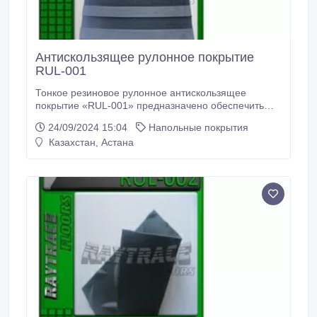
Антискользящее рулонное покрытие
RUL-001
Тонкое резиновое рулонное антискользящее
покрытие «RUL-001» предназначено обеспечить
устойчивую поверхность на скользких участках
24/09/2024 15:04
Напольные покрытия
входных групп, крыльце и лестницах. Резиновые
Казахстан, Астана
рулоны/коврики/дорожки «RUL-001» могут
использоваться там, где низкая посадка двери не
позволяет использовать другие покрытия.