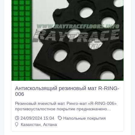
Антискользящий резиновый мат R-RING-
006
Резиновый ячеистый мат. Ринго-мат «R-RING-006»
противоусталостное покрытие предназначено
использовать там, где люди работают стоя:
24/09/2024 15:04
Напольные покрытия
конвейерные линии, бары, ресепшн и т.п. Покрытие
Казахстан, Астана
обеспечивает мягкую, упругую поверхность, что
позволяет сбросить нагрузку на ноги..