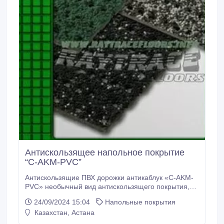
Антискользящее напольное покрытие
“C-AKM-PVC”
Антискользящие ПВХ дорожки антикаблук «C-AKM-
PVC» необычный вид антискользящего покрытия,
на решетчатую основу наносят монтажную пену, а
24/09/2024 15:04
Напольные покрытия
поверх нее крошку мелкой фракции также из ПВХ,
Казахстан, Астана
получается единое рулонное покрытие из ПВХ.
Разряженная структура не позволяет застревать