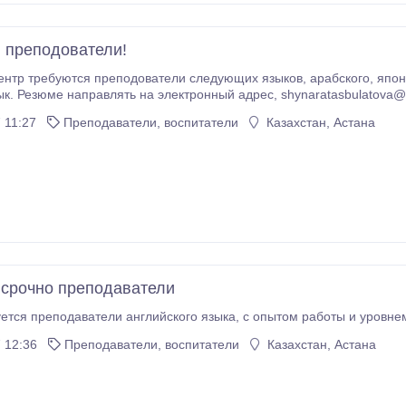
 преподователи!
ся преподователи следующих языков, арабского, японского, китайского, корейского и итальянского
яyahoo.comзык. Резюме направлять на электронный адрес, shynaratasbulatov
 11:27
Преподаватели, воспитатели
Казахстан, Астана
 срочно преподаватели
Срочно требуется преподаватели английского я
 12:36
Преподаватели, воспитатели
Казахстан, Астана