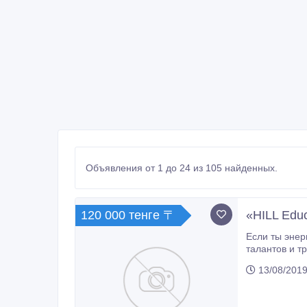
Объявления от 1 до 24 из 105 найденных.
120 000 тенге 〒
«HILL Ed
Если ты энергичный, целеустремлённый, по-настоящему любишь свою професс
талантов и трудовых навыков, а также стремишься к р
единомышленников, где действительно по достоинству оценят твой труд и твои 
13/08/2019
ПРОФИЛЬ ПРЕПОДАВАТЕЛЯ Навыки и требования:  высшее 
до 3-5 лет  поз
 преподавать на казахском и русском языке  работать 