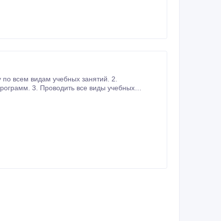
 отправлять на hill_education@mail.
существлять контроль качества проводимых учебных занятий.