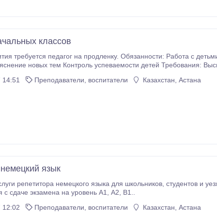
ачальных классов
ития требуется педагог на продленку. Обязанности: Работа с деть
яснение новых тем Контроль успеваемости детей Требования: Выс
его школьного возраста. Умение найти подход к каждому ученику.
 14:51
Преподаватели, воспитатели
Казахстан, Астана
 немецкий язык
итора немецкого языка для школьников, студентов и уезжающих на ПМЖ в Германию. Помогу
подготовиться с сдаче экзамена на уровень А1, А2, В1..
 12:02
Преподаватели, воспитатели
Казахстан, Астана