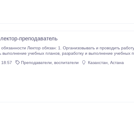
 проценты премия от выполнения плана График
работы:  9:00 ч – 15:00 ч  15:00 ч – 20:00 ч  10:00 ч – 21:00 ч Резюме
 лектор-преподаватель
ости Лектор обязан: 1. Организовывать и проводить работу по всем видам учебных занятий. 2.
ланов, разработку и выполнение учебных программ. 3. Проводить все виды учебных
занятий, учебной работы. 4. О
 18:57
Преподаватели, воспитатели
Казахстан, Астана