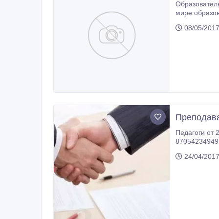
Образователь
мире образовательны
дела. Что Мы можем Вам 
08/05/2017
дружный коллектив в уютном офисе; В конце м
работу.
Преподава
Педагоги от 25 л
87054234949
24/04/2017