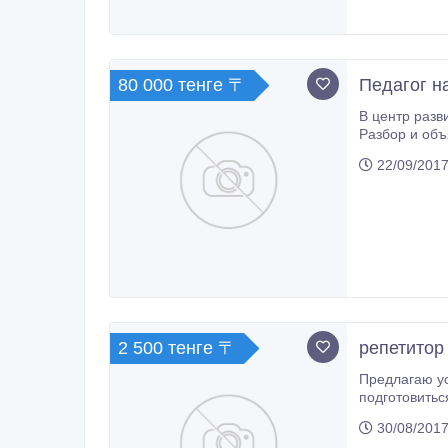
80 000 тенге 〒
Педагог н
В центр разв
Разбор и объ
детьми младш
22/09/2017
2 500 тенге 〒
репетитор
Предлагаю услуги репет
30/08/2017