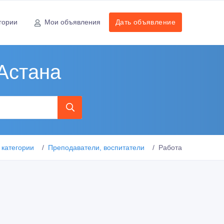
гории
Мои объявления
Дать объявление
Астана
 категории
Преподаватели, воспитатели
Работа