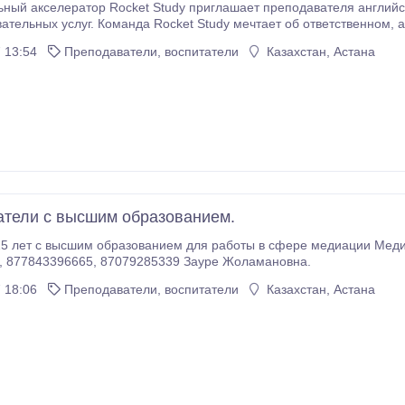
ный акселератор Rocket Study приглашает преподавателя английск
х услуг. Команда Rocket Study мечтает об ответственном, активном и позитивном профессионале своего
предложить? Мы готовы принять Вас, опыт не обязателен! Каждый день Вас будет приветствовать
 13:54
Преподаватели, воспитатели
Казахстан, Астана
есяца Вас будет радовать не только зарплата, но и бонусы за Вашу продуктивную
тели с высшим образованием.
ет с высшим образованием для работы в сфере медиации Медиация- разрешение споров, ко
, 877843396665, 87079285339 Зауре Жоламановна.
 18:06
Преподаватели, воспитатели
Казахстан, Астана