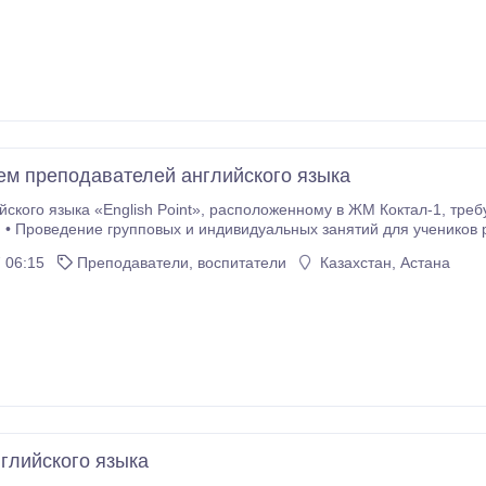
м преподавателей английского языка
int», расположенному в ЖМ Коктал-1, требуется преподаватель английского языка.
 Проведение групповых и индивидуальных занятий для учеников разного уровн
ебных мероприятий. Требования: • Высшее педагогическое/лингвистическое 
 06:15
Преподаватели, воспитатели
Казахстан, Астана
ободное владение английским языком; • Знание казахского языка; • Пунктуальность,
ответственность, активность, нацеленность на результат.
нглийского языка