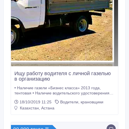
Ищу работу водителя с личной газелью
в организацию
• Наличие газели «Бизнес класса» 2013 года,
тентовая • Наличие водительского удостоверения
категорий В, C • Стаж вождения — 10 лет • Хорошее
18/10/2019 11:25
Водители, крановщики
знание города • Аккуратное и безаварийное
Казахстан, Астана
вождение • Честность, вежливость, пунктуальность,
ответственность • Семейное положение:женат •
Отсутствие вредных.