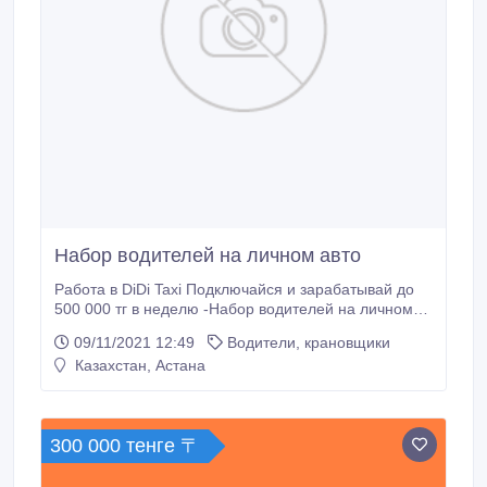
Набор водителей на личном авто
Работа в DiDi Taxi Подключайся и зарабатывай до
500 000 тг в неделю -Набор водителей на личном
авто -Моментальные выплаты TAXI.KZ –
09/11/2021 12:49
Водители, крановщики
официальный партнёр DiDi 8 747 435 70 15 Туран
Казахстан, Астана
11.
300 000 тенге 〒