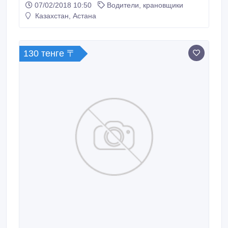
07/02/2018 10:50
Водители, крановщики
комиссия; - средний чек за поездку - 700 тенге..
Казахстан, Астана
130 тенге 〒