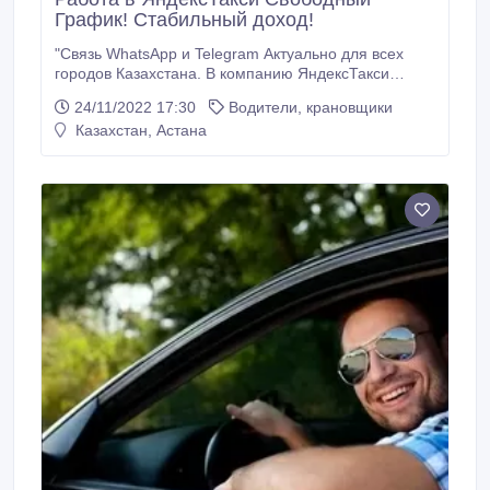
График! Стабильный доход!
"Связь WhatsApp и Telegram Актуально для всех
городов Казахстана. В компанию ЯндексТакси
требуются водители. Зарплата 450000 тенге
24/11/2022 17:30
Водители, крановщики
Требования к нашим кандидатам. - наличие
Казахстан, Астана
смартфона/планшета на базе iOS или Android -
наличие личного автомобиля; - умение
пользоваться GPS-навигатором; - водительское
удостоверение категории В; - опыт вождения
автомобилем от 3 лет; - ранее не был
зарегистрирован в сервисе Условия для наших
кандидатов.