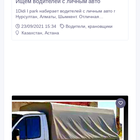
Ищем водителей с личным авто
1Didi I park набирает водителей с личным авто г
Нурсултан, Алматы, Шымкент. Отличная
возможность воспользоваться бонусами DiDi : -
23/09/2021 15:34
Водители, крановщики
Стабильный заработок - Выгодные условия -
Казахстан, Астана
Моментальный вывод денежных средств -
Максимальное количество заказов - Свободный
график - Онлайн регистрация (всего 2 документа) -
Доплаты и бонусы за каждую выполненную поездку
Бонусы для наших водителей 1.