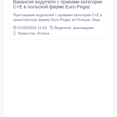
Вакансия водителя с правами категории
C+E в польской фирме Euro-Pegaz
Приглашаем водителей с правами категории C+E в
транспортную фирму Euro-Pegaz из Польши. Ищете
стабильную работу с высокой зарплатой?
01/05/2026 11:03
Водители, крановщики
Присоединяйтесь к команде Europegaz и работайте
Казахстан, Астана
в прекрасных условиях! Заработная плата: 2700 –
3200 € в месяц Современный автопарк: Работа на
новых автомобилях (до 3 лет) Тип перевозки:
Полная загрузка (FTL) График: гибкий – мы
подстроим его под ваши потребности Почему стоит
работать у нас? - Полная поддержка в легализации:
мы возьмем на себя все формальности и
документы за вас.