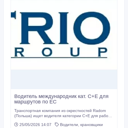
Водитель международник кат. C+E для
маршрутов по ЕС
Транспортная компания из окрестностей Radom
(Польша) ищет водителя категории C+E для работы
в международных перевозках. Компания со
25/05/2026 14:07
Водители, крановщики
стабильным финансовым положением и