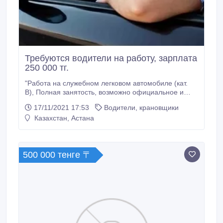
Требуются водители на работу, зарплата
250 000 тг.
"Работа на служебном легковом автомобиле (кат.
В), Полная занятость, возможно официальное и
стабильное трудоустройство, соцпакет, работа в
17/11/2021 17:53
Водители, крановщики
пределах города Нур-Султан. Работодатель
Казахстан, Астана
обеспечивает автомобилем, бензином, страховкой,
сто, автомойкой и оплачивает ежемесячную
зарплату 250 000 тг. Машина в течение всего
сотрудничества находится у водителя в личном
500 000 тенге 〒
использовании.