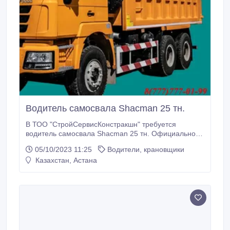
Водитель самосвала Shacman 25 тн.
В ТОО "СтройСервисКонстракшн" требуется
водитель самосвала Shacman 25 тн. Официальное
трудоустройство, график работы на выбор: и
05/10/2023 11:25
Водители, крановщики
полный день, и вахтовый метод работы 15/15.
Казахстан, Астана
Своевременная, конкурентоспособная зарплата.
Питание, проживание за счёт компании.
Обращаться г. Астана, район Алматы, пр.