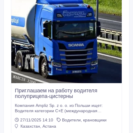
Приглашаем на работу водителя
полуприцепа-цистерны
Компания Ampliz Sp. z o. o. из Польши ищет:
Водителя категории C+E (международная
перевозка), с оплатой 3/1, 4/1 или без системы.
27/11/2025 14:10
Водители, крановщики
Работа на полуприцепе-цистерне объёмом 60 м3.
Казахстан, Астана
Возможно дополнительное обучение водителя!
Оплата производится почасово. Заработная плата