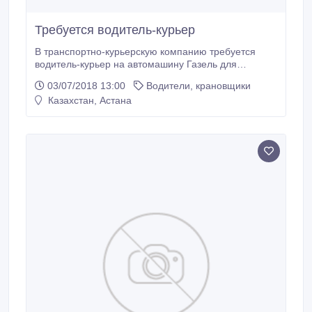
Требуется водитель-курьер
В транспортно-курьерскую компанию требуется
водитель-курьер на автомашину Газель для
доставки почты по городу Астана и близ лежащие
03/07/2018 13:00
Водители, крановщики
районы. Выгрузка автомашин с почтовыми
Казахстан, Астана
отправлениями на склад. Сортировка и доставка
почты до двери получателя. Оклад + премиальные.
Официальное трудоустройство. График
ненормированный, остальные вопросы при
собеседовании.