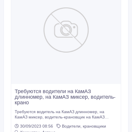
Требуются водители на КамАЗ
длинномер, на КамАЗ миксер, водитель-
крано
Требуются водитель на КамАЗ длинномер, на
КамАЗ миксер, водитель-крановщик на КамАЗ
автокран Галичанин и разнорабочие на БСУ
30/09/2023 08:56
Водители, крановщики
(бетонно-смесительный узел). По справкам по