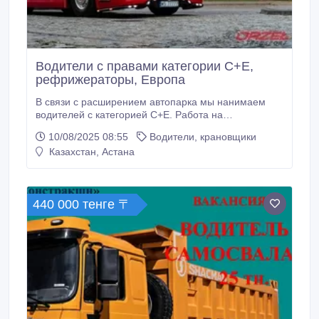
Водители с правами категории C+E,
рефрижераторы, Европа
В связи с расширением автопарка мы нанимаем
водителей с категорией C+E. Работа на
рефрижераторах – без обмена паллет, лёгкие
10/08/2025 08:55
Водители, крановщики
грузы, фиксированные маршруты. Предлагаемые
Казахстан, Астана
графики работы: • 6 недель в пути, 2–3 недели
дома • 8 недель в пути, 3 недели дома Возможны
также более длительные командировки – всё
обсуждается индивидуально.
440 000 тенге 〒