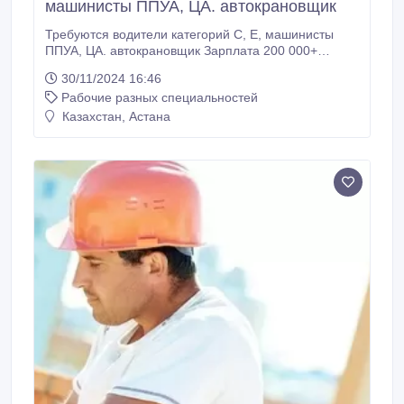
машинисты ППУА, ЦА. автокрановщик
Требуются водители категорий С, Е, машинисты
ППУА, ЦА. автокрановщик Зарплата 200 000+
российских рублей Проживание в общежитии
30/11/2024 16:46
Проезд за счет предприятия Питание на базе, если
Рабочие разных специальностей
человек работает далеко то питание 12 000 в месяц
Работа в городах Лангепас ( РОССИЯ ХМАО-
Казахстан, Астана
ЮГРА). Официальное трудоустройство.