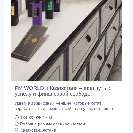
FM WORLD в Казахстане – ваш путь к
успеху и финансовой свободе!
Ищем амбициозных женщин, которые хотят
зарабатывать и развиваться! Если у вас есть опыт в
сетевом маркетинге или бьюти-индустрии, либо вы
16/03/2025 17:50
просто мечтаете изменить свою жизнь, – это ваш
Рабочие разных специальностей
шанс! - Доход 1000–2000 $ уже к третьему месяцу! -
Более 400 премиальных ароматов (производство
Казахстан, Астана