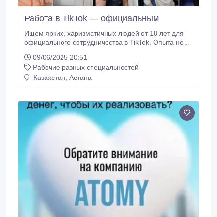
Работа в TikTok — официальным
Ищем ярких, харизматичных людей от 18 лет для
официального сотрудничества в TikTok. Опыта не
нужно — мы всему обучим с нуля! Если у вас есть
09/06/2025 20:51
аккаунт, вы нам тоже подходите. Что вы получите:
Рабочие разных специальностей
Высокий доход — без потолка, выплаты каждую
неделю. Свободный график — работайте в удобное
Казахстан, Астана
для вас время.