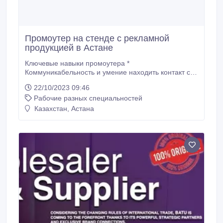
Промоутер на стенде с рекламной
продукцией в Астане
Ключевые навыки промоутера *
Коммуникабельность и умение находить контакт с
людьми - это, пожалуй, самый важный навык
22/10/2023 09:46
промоутера. * Готовность освоить информацию о
Рабочие разных специальностей
продукции. * Ответственность и пунктуальность. *
Представительный внешний вид. Внешний вид
Казахстан, Астана
является первым впечатлением, которое создает
промоутер, и он должен быть профессиональным и
аккуратным.