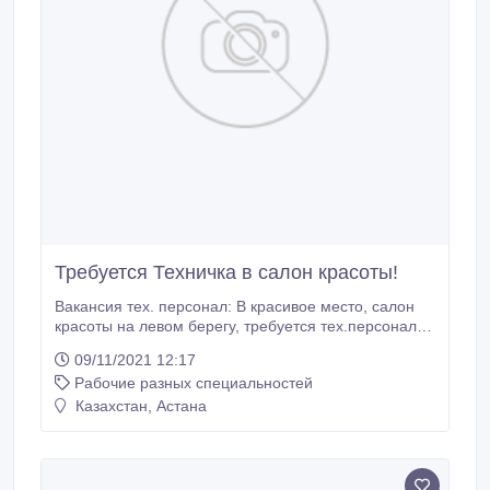
Требуется Техничка в салон красоты!
Вакансия тех. персонал: В красивое место, салон
красоты на левом берегу, требуется тех.персонал
(техничка). Два варианта графика. График работы:
09/11/2021 12:17
Вторник - воскресенье - 9.30 до 20.30 Выходной:
Рабочие разных специальностей
понедельник З/ плата: 155.000. Возможен график: 2
дня рабочих, 2 дня выходных. с 9.30 до 21.
Казахстан, Астана