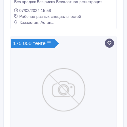
Без продаж Без риска Бесплатная регистрация
Отсутствие обязательных личных покупок
07/02/2024 15:58
Регулярные выплаты Удобный график Сделайте
Рабочие разных специальностей
свой первый шаг к своей цели уже сегодня .
Присоединяйтесь прямо сейчас и обеспечите путь к
Казахстан, Астана
своей мечте.
175 000 тенге 〒