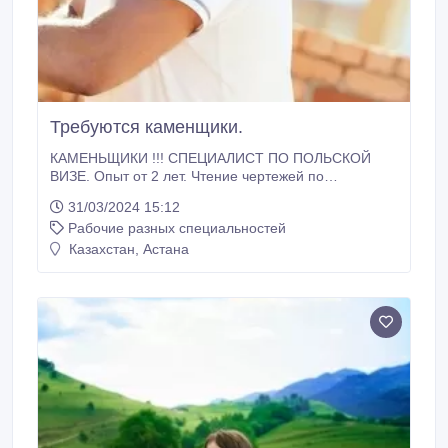
Требуются каменщики.
КАМЕНЬЩИКИ !!! СПЕЦИАЛИСТ ПО ПОЛЬСКОЙ
ВИЗЕ. Опыт от 2 лет. Чтение чертежей по
возможности , права приветствуются . Ополе
31/03/2024 15:12
Польша Оплата 30-35 zlot m.kw 8-12 часов в день от
Рабочие разных специальностей
8000 m.kw Жилье 300 zlot Зарплата до 15 числа
Машину дают на развозку Работа постоянная,
Казахстан, Астана
большие объёмы. Спецодежда и обувь , техника и
инструменты хозяина.