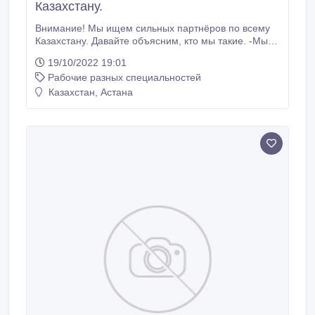
Казахстану.
Внимание! Мы ищем сильных партнёров по всему
Казахстану. Давайте объясним, кто мы такие. -Мы
являемся организацией прямых продаж, которая
19/10/2022 19:01
была основана в Стамбуле 8 лет назад. -У нас
Рабочие разных специальностей
более 600.000 дистрибьюторов по всему миру от
Индонезии до Мексики. -Мы открыли наш
Казахстан, Астана
официальный офис в Астане, Казахстан, и
базируемся в Казахстане около 2 лет.