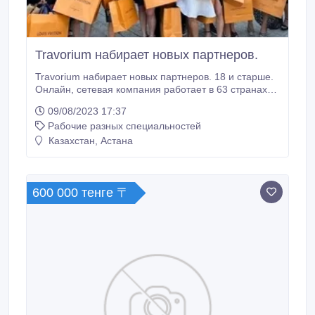
Travorium набирает новых партнеров.
Travorium набирает новых партнеров. 18 и старше.
Онлайн, сетевая компания работает в 63 странах
мира и открываем новые. Главные офисы в США и
09/08/2023 17:37
Испании. Чтобы стать партнером вам нужно
Рабочие разных специальностей
подтвердить что Вы легально проживаете в стране с
которой мы сотрудничаем. Бесплатное обучение /
Казахстан, Астана
группа поддержки 24/7 на русском.
600 000 тенге 〒