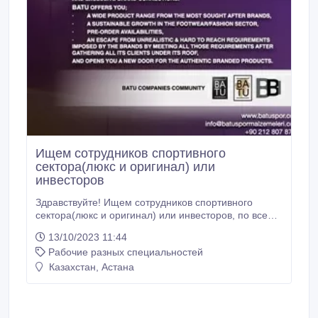
Ищем сотрудников спортивного
сектора(люкс и оригинал) или
инвесторов
Здравствуйте! Ищем сотрудников спортивного
сектора(люкс и оригинал) или инвесторов, по всей
России и Казахстану. Как корпоративная компания
13/10/2023 11:44
Batu, мы предлагаем нашим клиентам
Рабочие разных специальностей
оригинальную поставку этих брэндов оптом: Nike,
Converse, Adidas, Erke, %120Lino, UGG и Dr,
Казахстан, Астана
Martens.Товары которые вы закажите, мы можем
поставить вам в Новороссийский порт и вы можете
сделать растаможку товара или же вы можете
забрать товары со склада назначенным нами в