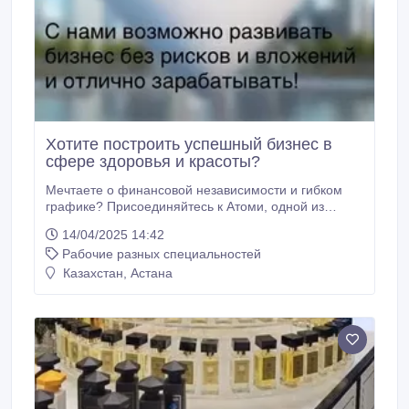
Хотите построить успешный бизнес в
сфере здоровья и красоты?
Мечтаете о финансовой независимости и гибком
графике? Присоединяйтесь к Атоми, одной из
самых быстрорастущих южнокорейских компаний!
14/04/2025 14:42
Почему Атоми - это отличная возможность для вас?
Рабочие разных специальностей
Бесплатная регистрация и отсутствие обязательных
закупок: Начните свой бизнес без финансовых
Казахстан, Астана
рисков! Глобальная платформа: Расширьте свой
бизнес по всему миру.