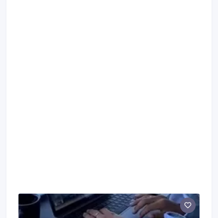
плата: * 4200 тенге /час брутто * Премия до 160000
тенге брутто Предоставляем жильё рядом с местом
работы Контакт: WhatsApp +48 600 251 974
hr@lkwork.