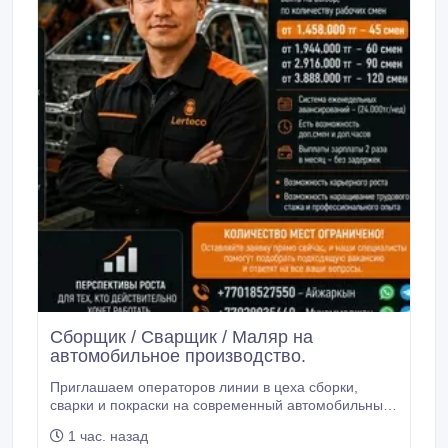
Сборщик / Сварщик / Маляр на
автомобильное производство.
Приглашаем операторов линии в цеха сборки,
сварки и покраски на современный автомобильный
завод. Работа вахтовым методом. Обязанности: -
1 час. назад
Работа на своем производственном участке; -