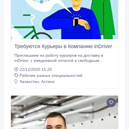
Требуются Курьеры в Компанию inDriver
Приглашаем на работу курьеров на доставку в
inDriver, с ежедневной оплатой и свободным
графиком. Работать можно пешком и на машине.
22/12/2020 15:20
Доход от 7000 -14000 тенге за смену. Свободный
Рабочие разных специальностей
график работы, Ежедневные выплаты.
Круглосуточная поддержка диспетчера. Выйти на
Казахстан, Астана
работу вы можете в течение 10 минут после
обращения к нам.