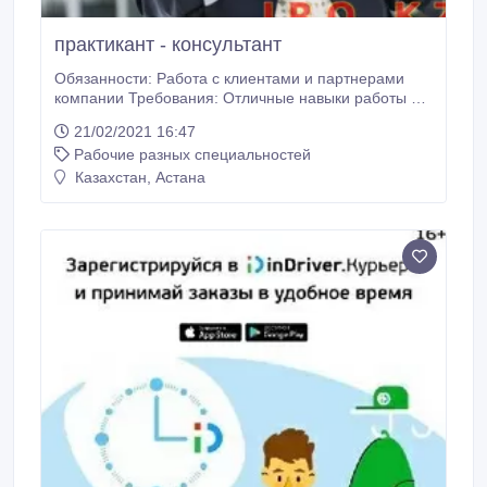
практикант - консультант
Обязанности: Работа с клиентами и партнерами
компании Требования: Отличные навыки работы на
компьютере (microsoft office: word, excel, power
21/02/2021 16:47
point) Грамотная речь, устная и письменная Легко
Рабочие разных специальностей
обучаемость Коммуникабельность
Целеустремленность Позитивный настрой
Казахстан, Астана
Нацеленность на результат Условия: Обучение
График: 3-4 часов в день Оформление по договору
Дружный команда Высокий доход Карьерный рост.