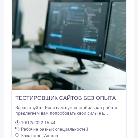
ТЕСТИРОВЩИК САЙТОВ БЕЗ ОПЫТА
Здравствуйте, Если вам нужна стабильная работа,
предлагаем вам попробовать свои силы на
должности Тестировщик сайтов. Можно как на
10/12/2022 15:44
полную ставку, так и на пол ставки. Всему обучаем.
Рабочие разных специальностей
Работаете удаленно, график гибкий, работаете из
любого места. Условия: график гибкий, зарплата
Казахстан, Астана