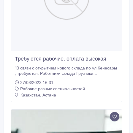
Требуются рабочие, оплата высокая
"В связи с открытием нового склада по ул.Кенесары
, требуются: Работники склада Грузчики
Сортировщики Водители погрузчика Водители
27/03/2023 16:31
категории В, С Уборщицы Можно без опыта,
Рабочие разных специальностей
зарплата 400 000 ТЕНГЕ ДО 600 000! График
работы с 10:00 до 18:00. Для подачи заявки на
Казахстан, Астана
работу пишите в отдел кадров в Telegram , указаный
в ссылке объявления , когда перейдете в Telegram
нажмите там ""откликнуться"", отправите свой
номер телефона для связи, и мы свяжемся.