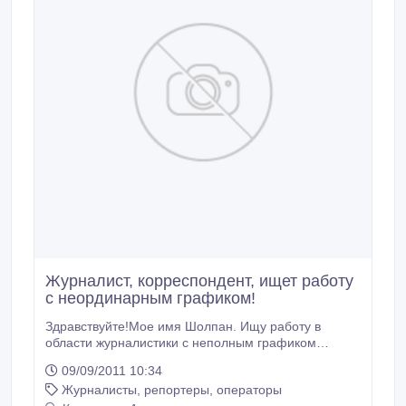
Журналист, корреспондент, ищет работу
с неординарным графиком!
Здравствуйте!Мое имя Шолпан. Ищу работу в
области журналистики с неполным графиком
работы, так как я студентка, но очень хотелось бы
09/09/2011 10:34
дать применение своему хобби. Жду звонков и
Журналисты, репортеры, операторы
предложений))).