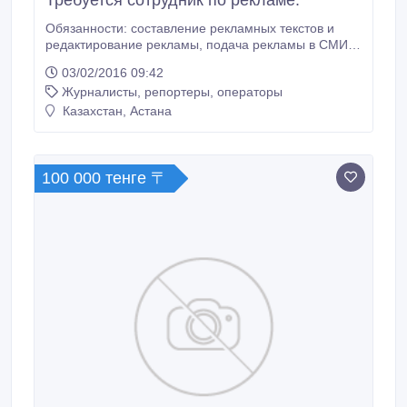
Требуется сотрудник по рекламе.
Обязанности: составление рекламных текстов и
редактирование рекламы, подача рекламы в СМИ,
ведение переговоров, консультирование клиентов,
03/02/2016 09:42
ведение отчетной документации, обеспечение
Журналисты, репортеры, операторы
непрерывного потока всей рекламы. Требования: от
20 лет, высшее или среднее образование, хорошее
Казахстан, Астана
знание ПК, креативность и творческий подход.
100 000 тенге 〒