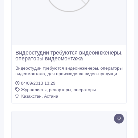
Видеостудии требуются видеоинженеры,
операторы видеомонтажа
Видеостудии требуются видеоинженеры, операторы
видеомонтажа, для производства видео-продукции
(свадебных фильмов, рекламных роликов,
04/09/2013 13:29
анимационные ролики). Со знанием прикладных
Журналисты, репортеры, операторы
программ Edius, Premier Pro, Photoshop. Оплата
сдельная. Резюме направлять на электронный
Казахстан, Астана
адрес media-giant@mail.ru..