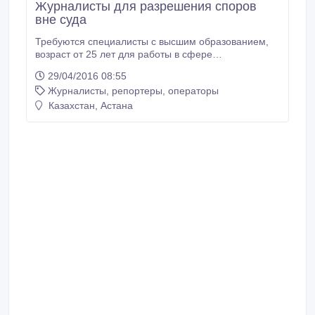
Журналисты для разрешения споров
вне суда
Требуются специалисты с высшим образованием,
возраст от 25 лет для работы в сфере
медиации.Медиация- досудебное разрешение
29/04/2016 08:55
споров(конфликтов) вне суда.В законе "о
Журналисты, репортеры, операторы
Медиации" обратить внимание на ст1, 9, 22
(деятельность сертифицированная).
Казахстан, Астана