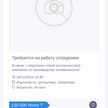
Требуются на работу сотрудники
В связи с открытием новой аутсорсинговой
кампании по производству телевизионной
продукции, в офис требуются следующие
19/12/2014 10:40
сотрудники - офис-менеджер - обязательно знание
Журналисты, репортеры, операторы
казахского и русского языка, образование
филологическое, журналистика, педагогическое. -
Казахстан, Астана
редактор - обязательно знание казахского языка,
интерес к творчеству, образование журналистика
или филологическое.
130 000 тенге 〒