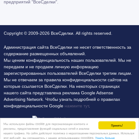
предприятий "ВсеСделки".
Copyright © 2009-2026 ВсеСделки. All rights reserved.
Администрация сайта ВсеСделки не несет ответственность за
содержание размещенных объявлений.
Мы ценим конфиденциальность наших пользователей. Мы не
передаем и не продаем личную информацию
зарегистрированных пользователей ВсеСделки третим лицам.
Мы не отвечаем за правила конфиденциальности сайтов на
которые ссылается ВсеСделки. На некоторых страницах
нашего сайта представлена реклама Google Adsense
Advertising Network. Чтобы узнать подробней о правилах
конфиденциальности Google
нажмите тут
.
Мы используем файлы cookie для персонализации контента и
Принять!
рекламы, предоставления функций социальных сетей и анализа
нашего трафика. На сайте действует политика о неразглашении персональных данных. Используя
Политика конфиденциальности
Контакты
этот веб-сайт, вы соглашаетесь с нашим использованием coookies.
Узнать больше