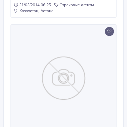
страхованию на вакантные позиции с последующим
21/02/2014 06:25
Страховые агенты
обучением. Оплата договорная. Рабочий день
Казахстан, Астана
согласно штатного расписания..