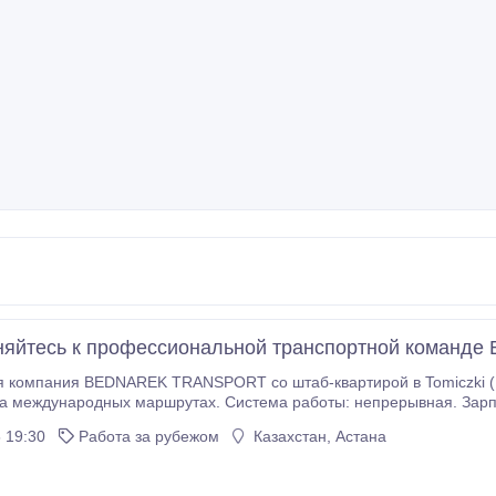
няйтесь к профессиональной транспортной команд
 компания BEDNAREK TRANSPORT со штаб-квартирой в Tomiczki (P
а международных маршрутах. Система работы: непрерывная. Зарпл
Чехия. Работа на современных тягачах VOLVO/FORD/RENAULT
 19:30
Работа за рубежом
Казахстан, Астана
ами типа "мега" или "силос".