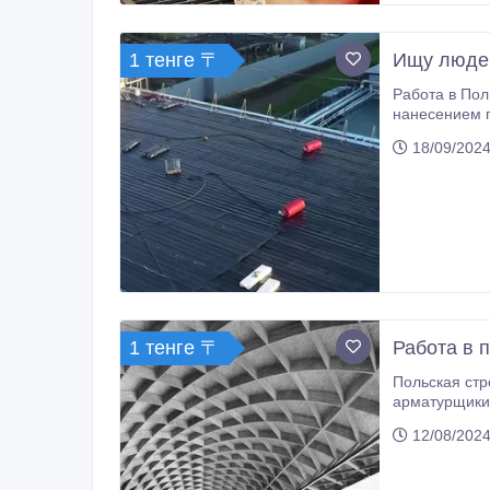
1 тенге 〒
Ищу людей
Работа в Польше. Ищу люд
нанесением герметизир
18/09/2024
1 тенге 〒
Работа в 
Польская стр
арматурщики 
арматуры для
12/08/2024
приветствует
привлекатель