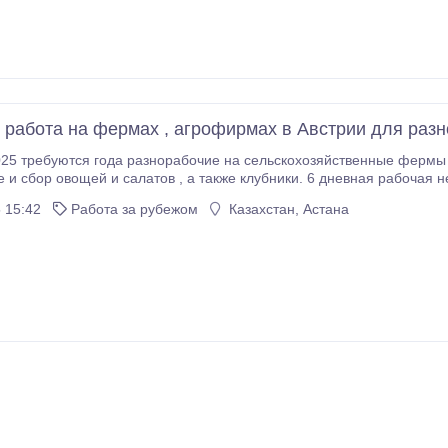
 работа на фермах , агрофирмах в Австрии для раз
енщины, семейные пары.
а также клубники. 6 дневная рабочая неделя. Оплата труда: от 11, 52 евро в час или
 15:42
Работа за рубежом
Казахстан, Астана