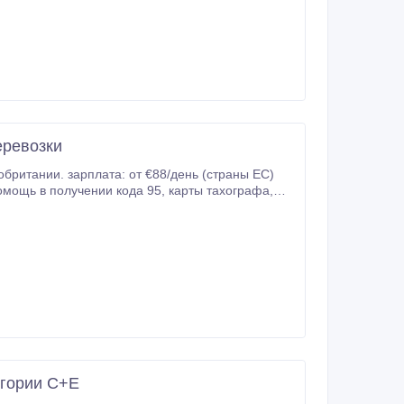
еревозки
британии. зарплата: от €88/день (страны ЕС)
 Европе знание
егории C+E