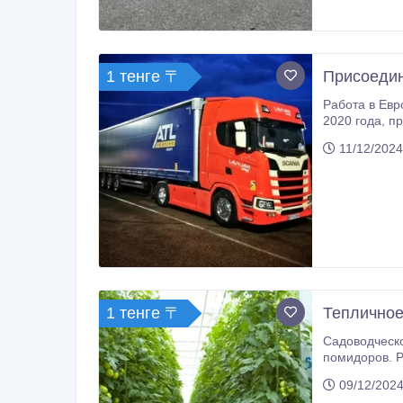
1 тенге 〒
Присоедин
Работа в Европе! Тран
2020 года, приглашает водителей категории СЕ для работы по странам ЕС на тентованных полуприцепах. Мы предлагаем:
Заработная плата от 2750 $ +
11/12/2024
1 тенге 〒
Тепличное
Садоводческое хозяйство C
помидоров. Работа в теплице площа
09/12/2024