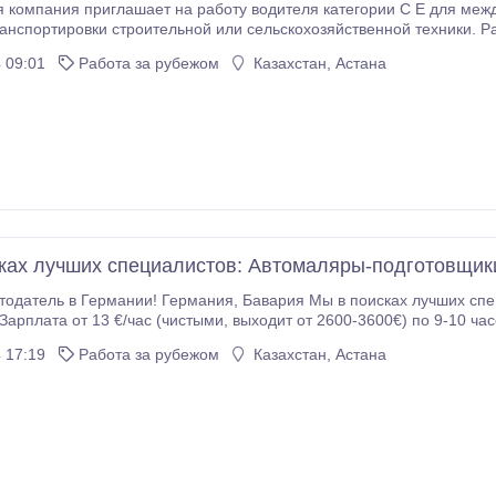
 компания приглашает на работу водителя категории C E для ме
ировки строительной или сельскохозяйственной техники. Работа с негабаритными грузами. Мы предлагаем:
трудоустройство (трудовой договор) Проживание за счет компани
 09:01
Работа за рубежом
Казахстан, Астана
ного тягача Знание английского или польского языка на уровне д
желание присоединиться к нашей команде, свяжитесь с нами 
ках лучших специалистов: Автомаляры-подготовщик
 Германия, Бавария Мы в поисках лучших специалистов: -Автомаляры-подготовщики
 пн-сб - (с перспективой подальшего роста!!) Жилье 250-350 € в зависимости от г
 17:19
Работа за рубежом
Казахстан, Астана
кого языка! Обязательно с опытом работы и готовыми документам
! Просьба обращаться только специалистам и с готовыми документами, или если вы их скор