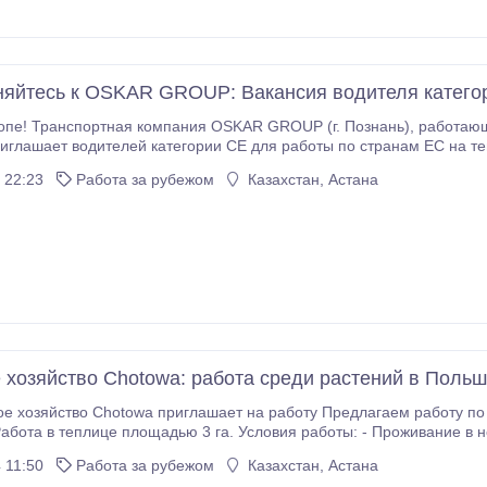
яйтесь к OSKAR GROUP: Вакансия водителя катего
спортная компания OSKAR GROUP (г. Познань), работающая на рынке международных грузоперевозок с
 дополнительные выплаты: Экодрайвинг: от 88 до 300 $ (за экономичный стиль вождения); Ручная
 22:23
Работа за рубежом
Казахстан, Астана
 хозяйство Chotowa: работа среди растений в Поль
hotowa приглашает на работу Предлагаем работу по уходу за растениями и сбору урожая
дью 3 га. Условия работы: - Проживание в новом доме с хорошими условиями: двух- и
трехместные комнаты, кухня, 3 ванных комнаты. - Мага
 11:50
Работа за рубежом
Казахстан, Астана