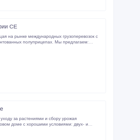
рии СЕ
загрузка/выгрузка: +13 $ за каждый случай; Въезд в Англию: +75 $ за каждый рейс; Перевозка ADR-груза: +25 $ за каждый рейс.
ше
зины и железнодорожный вокзал находятся неподалеку.